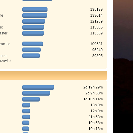
135139
me
133014
121289
ях
115585
aster
113369
ractice
109581
95249
июня.
89805
ву! :)
2d 19h 29m
2d 9h 58m
1d 10h 14m
13h 0m
12h 9m
11h 53m
10h 58m
10h 13m