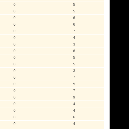
0
5
0
5
0
6
0
6
0
7
0
4
0
3
0
6
0
5
0
5
0
3
0
7
0
5
0
7
0
9
0
4
0
4
0
6
0
4