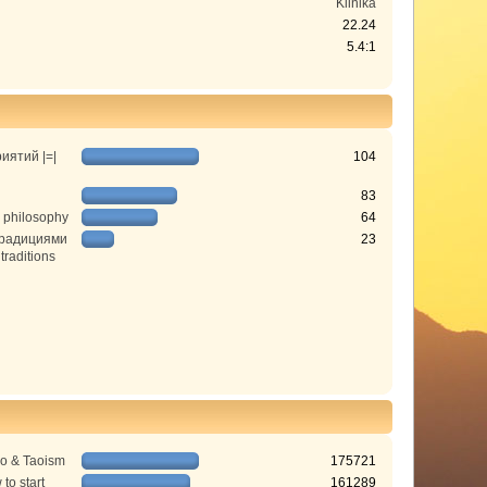
Klinika
22.24
5.4:1
иятий |=|
104
83
 philosophy
64
традициями
23
 traditions
do & Taoism
175721
to start
161289