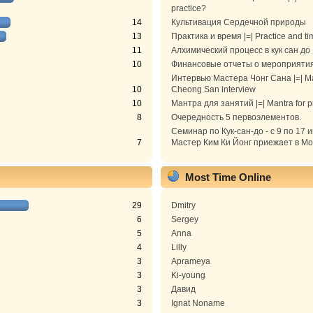
practice?
14
Культивация Сердечной природы
13
Практика и время |=| Practice and ti
11
Алхимический процесс в кук сан до
10
Финансовые отчеты о мероприяти
Интервью Мастера Чонг Сана |=| M
10
Cheong San interview
10
Мантра для занятий |=| Mantra for p
8
Очередность 5 первоэлементов.
Семинар по Кук-сан-до - с 9 по 17 
7
Мастер Ким Ки Йонг приежает в Моск
Most Time Online
29
Dmitry
6
Sergey
5
Anna
4
Lilly
3
Aprameya
3
Ki-young
3
Давид
3
Ignat Noname