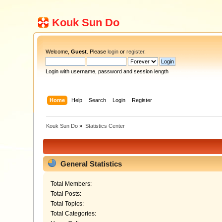
Kouk Sun Do
Welcome,
Guest
. Please
login
or
register
.
Login with username, password and session length
Home
Help
Search
Login
Register
Kouk Sun Do
»
Statistics Center
General Statistics
Total Members:
Total Posts:
Total Topics:
Total Categories: