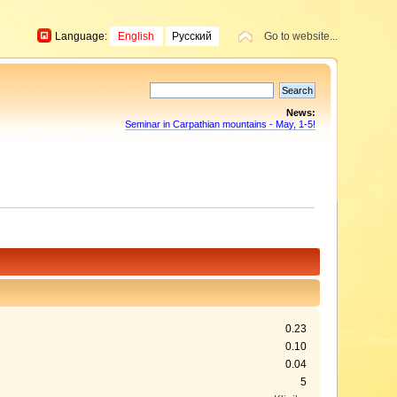
Language:
English
Русский
Go to website...
News:
Seminar in Carpathian mountains - May, 1-5!
0.23
0.10
0.04
5