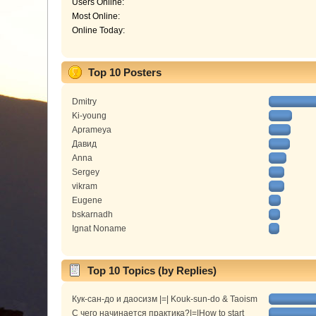
Users Online:
Most Online:
Online Today:
Top 10 Posters
Dmitry
Ki-young
Aprameya
Давид
Anna
Sergey
vikram
Eugene
bskarnadh
Ignat Noname
Top 10 Topics (by Replies)
Кук-сан-до и даосизм |=| Kouk-sun-do & Taoism
С чего начинается практика?|=|How to start