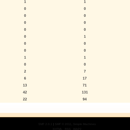
1
1
0
0
0
0
0
0
0
0
0
1
0
0
0
0
1
1
0
0
2
7
6
17
13
71
42
131
22
94
SMF 2.0.1
|
SMF © 2011
,
Simple Machines
XHTML
RSS
WAP2