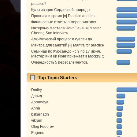
practice?
Культивация Сердечной природы
Практика и время |=| Practice and time
Финансовые отчеты о мероприятиях
Интервью Мастера Чонг Сана |=| Master
Cheong San interview
Алхимический процесс в кук сан до
Мантра для занятий |=| Mantra for practice
Семинар по Кук-сан-до - с 9 по 17 июня.
Мастер Ким Ки Йонг приежает в Москву! :)
Очередность 5 первоэлементов.
Top Topic Starters
Dmitry
Давид
Aprameya
Anna
bskarnadh
vikram
Oleg Fedorov
Eugene