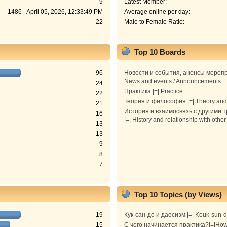
9
Latest Member:
1486 - April 05, 2026, 12:33:49 PM
Average online per day:
22
Male to Female Ratio:
Top 10 Boards
96
Новости и события, анонсы меропр
News and events / Announcements
24
Практика |=| Practice
22
Теория и философия |=| Theory and
21
История и взаимосвязь с другими 
16
|=| History and relationship with other
13
13
9
8
7
Top 10 Topics (by Views)
19
Кук-сан-до и даосизм |=| Kouk-sun-
15
С чего начинается практика?|=|How 