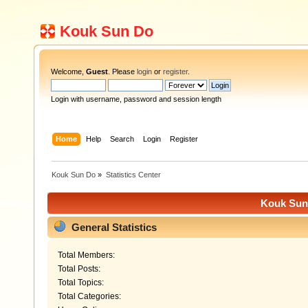
Kouk Sun Do
Welcome,
Guest
. Please
login
or
register
.
Login with username, password and session length
Home
Help
Search
Login
Register
Kouk Sun Do
»
Statistics Center
Kouk Sun 
General Statistics
Total Members:
Total Posts:
Total Topics:
Total Categories: