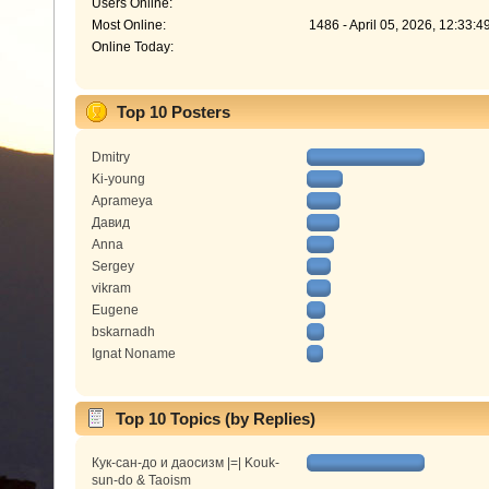
Users Online:
Most Online:
1486 - April 05, 2026, 12:33:
Online Today:
Top 10 Posters
Dmitry
Ki-young
Aprameya
Давид
Anna
Sergey
vikram
Eugene
bskarnadh
Ignat Noname
Top 10 Topics (by Replies)
Кук-сан-до и даосизм |=| Kouk-
sun-do & Taoism