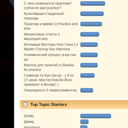
С чего начинается практика?
|=|How to start practice?
Культивация Сердечной
природы
Практика и время |=| Practice and
time
Финансовые отчеты о
мероприятиях
Интервью Мастера Чонг Сана |=|
Master Cheong San interview
Алхимический процесс в кук сан
до
Мантра для занятий |=| Mantra
for practice
Семинар по Кук-сан-до - с 9 по
17 июня. Мастер Ким Ки Йонг
приежает в Москву! :)
Очередность 5 первоэлементов.
Top Topic Starters
Dmitry
Давид
Aprameya