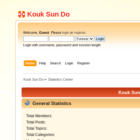
Kouk Sun Do
Welcome,
Guest
. Please
login
or
register
.
Login with username, password and session length
Home
Help
Search
Login
Register
Kouk Sun Do
»
Statistics Center
Kouk Sun 
General Statistics
Total Members:
Total Posts:
Total Topics:
Total Categories: