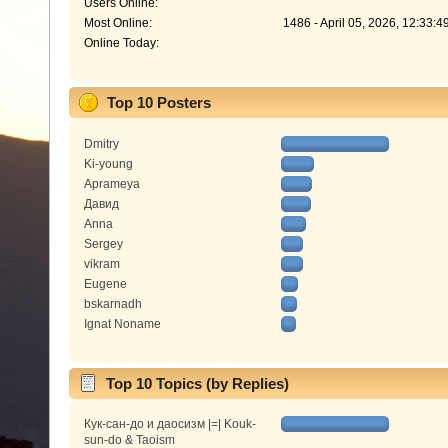
Users Online:
Most Online:
1486 - April 05, 2026, 12:33:
Online Today:
Top 10 Posters
Dmitry
Ki-young
Aprameya
Давид
Anna
Sergey
vikram
Eugene
bskarnadh
Ignat Noname
Top 10 Topics (by Replies)
Кук-сан-до и даосизм |=| Kouk-
sun-do & Taoism