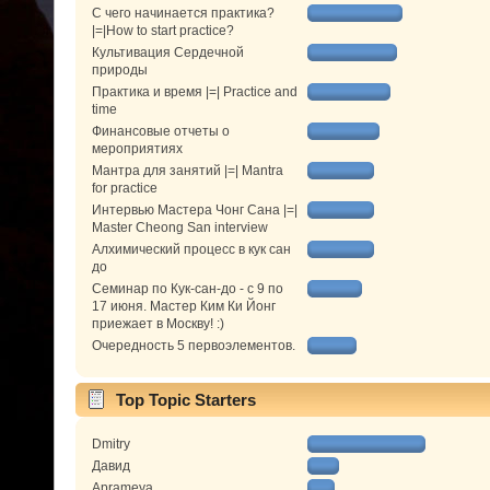
С чего начинается практика?
|=|How to start practice?
Культивация Сердечной
природы
Практика и время |=| Practice and
time
Финансовые отчеты о
мероприятиях
Мантра для занятий |=| Mantra
for practice
Интервью Мастера Чонг Сана |=|
Master Cheong San interview
Алхимический процесс в кук сан
до
Семинар по Кук-сан-до - с 9 по
17 июня. Мастер Ким Ки Йонг
приежает в Москву! :)
Очередность 5 первоэлементов.
Top Topic Starters
Dmitry
Давид
Aprameya