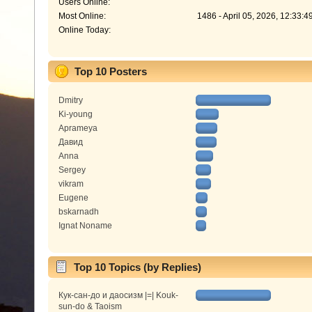
Users Online:
Most Online:
1486 - April 05, 2026, 12:33:
Online Today:
Top 10 Posters
Dmitry
Ki-young
Aprameya
Давид
Anna
Sergey
vikram
Eugene
bskarnadh
Ignat Noname
Top 10 Topics (by Replies)
Кук-сан-до и даосизм |=| Kouk-
sun-do & Taoism