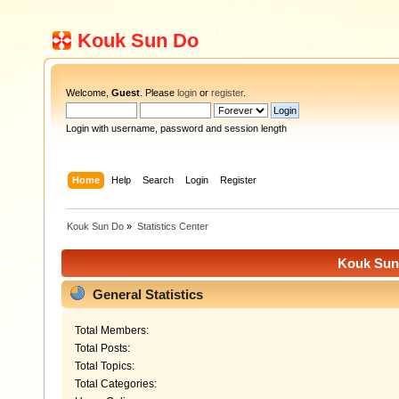
Kouk Sun Do
Welcome,
Guest
. Please
login
or
register
.
Login with username, password and session length
Home
Help
Search
Login
Register
Kouk Sun Do
»
Statistics Center
Kouk Sun 
General Statistics
Total Members:
Total Posts:
Total Topics:
Total Categories: