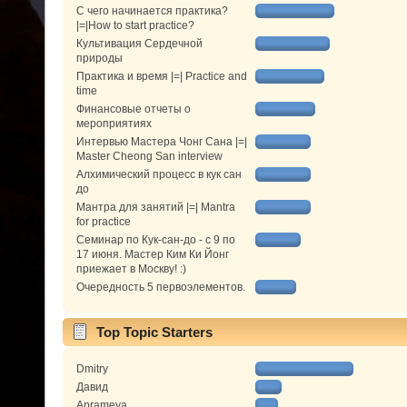
С чего начинается практика?
|=|How to start practice?
Культивация Сердечной
природы
Практика и время |=| Practice and
time
Финансовые отчеты о
мероприятиях
Интервью Мастера Чонг Сана |=|
Master Cheong San interview
Алхимический процесс в кук сан
до
Мантра для занятий |=| Mantra
for practice
Семинар по Кук-сан-до - с 9 по
17 июня. Мастер Ким Ки Йонг
приежает в Москву! :)
Очередность 5 первоэлементов.
Top Topic Starters
Dmitry
Давид
Aprameya