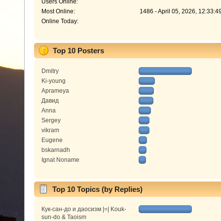
Users Online:
Most Online:
1486 - April 05, 2026, 12:33:
Online Today:
Top 10 Posters
Dmitry
Ki-young
Aprameya
Давид
Anna
Sergey
vikram
Eugene
bskarnadh
Ignat Noname
Top 10 Topics (by Replies)
Кук-сан-до и даосизм |=| Kouk-
sun-do & Taoism