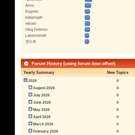
Anna
Eugene
bskarnadh
vikram
Oleg Fedorov
Lakshminath
앤드류
Forum History (using forum time offset)
Yearly Summary
New Topics
2026
0
August 2026
0
July 2026
0
June 2026
0
May 2026
0
April 2026
0
March 2026
0
February 2026
0