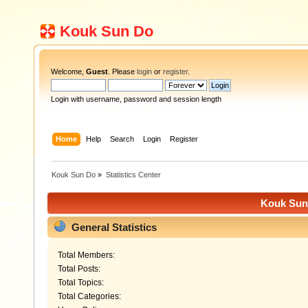
Kouk Sun Do
Welcome,
Guest
. Please
login
or
register
.
Login with username, password and session length
Home
Help
Search
Login
Register
Kouk Sun Do
»
Statistics Center
Kouk Sun 
General Statistics
Total Members:
Total Posts:
Total Topics:
Total Categories: