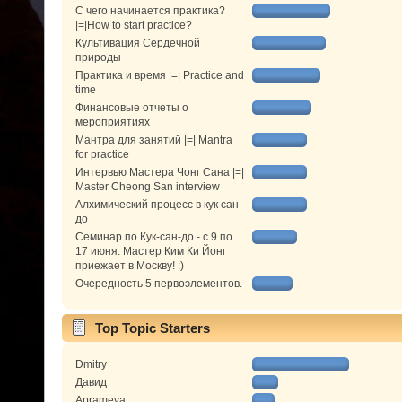
С чего начинается практика?
|=|How to start practice?
Культивация Сердечной
природы
Практика и время |=| Practice and
time
Финансовые отчеты о
мероприятиях
Мантра для занятий |=| Mantra
for practice
Интервью Мастера Чонг Сана |=|
Master Cheong San interview
Алхимический процесс в кук сан
до
Семинар по Кук-сан-до - с 9 по
17 июня. Мастер Ким Ки Йонг
приежает в Москву! :)
Очередность 5 первоэлементов.
Top Topic Starters
Dmitry
Давид
Aprameya