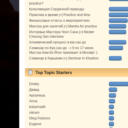
practice?
Культивация Сердечной природы
Практика и время |=| Practice and time
Финансовые отчеты о мероприятиях
Мантра для занятий |=| Mantra for practice
Интервью Мастера Чонг Сана |=| Master
Cheong San interview
Алхимический процесс в кук сан до
Семинар по Кук-сан-до - с 9 по 17 июня.
Мастер Ким Ки Йонг приежает в Москву! :)
Семинар в Харькове |=| Seminar in Kharkov
Top Topic Starters
Dmitry
Давид
Aprameya
Anna
bskarnadh
vikram
Oleg Fedorov
Eugene