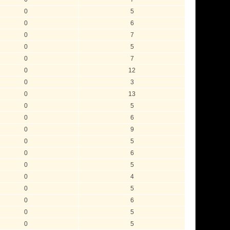
0
5
0
6
0
7
0
5
0
7
0
12
0
3
0
13
0
5
0
6
0
9
0
5
0
6
0
5
0
4
0
5
0
6
0
5
0
5