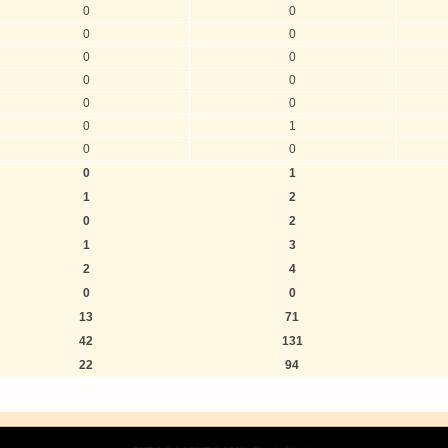
0
0
0
0
0
0
0
0
0
0
0
1
0
0
0
1
1
2
0
2
1
3
2
4
0
0
13
71
42
131
22
94