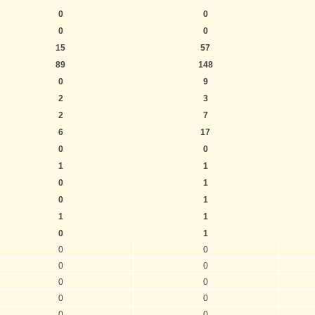
0
0
0
0
15
57
89
148
0
9
2
3
2
7
6
17
0
0
1
1
0
1
0
1
1
1
0
1
0
0
0
0
0
0
0
0
0
0