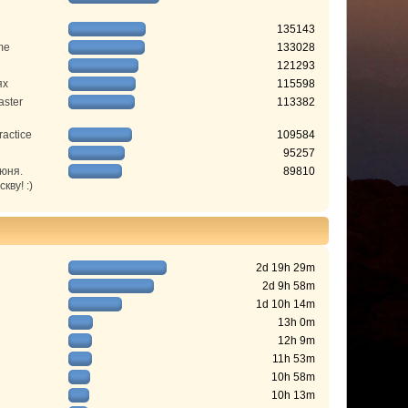
135143
me
133028
121293
ях
115598
aster
113382
ractice
109584
95257
июня.
89810
ву! :)
2d 19h 29m
2d 9h 58m
1d 10h 14m
13h 0m
12h 9m
11h 53m
10h 58m
10h 13m