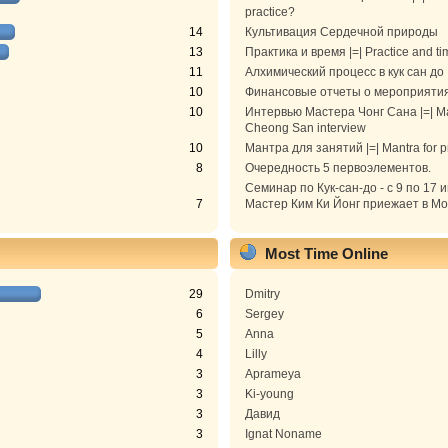
practice?
14
Культивация Сердечной природы
13
Практика и время |=| Practice and ti
11
Алхимический процесс в кук сан до
10
Финансовые отчеты о мероприяти
10
Интервью Мастера Чонг Сана |=| M
Cheong San interview
10
Мантра для занятий |=| Mantra for p
8
Очередность 5 первоэлементов.
Семинар по Кук-сан-до - с 9 по 17 
7
Мастер Ким Ки Йонг приежает в Моск
Most Time Online
29
Dmitry
6
Sergey
5
Anna
4
Lilly
3
Aprameya
3
Ki-young
3
Давид
3
Ignat Noname