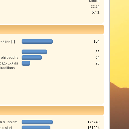
Klinika
22.24
5.4:1
иятий |=|
104
83
 philosophy
64
традициями
23
 traditions
do & Taoism
175740
to start
161294