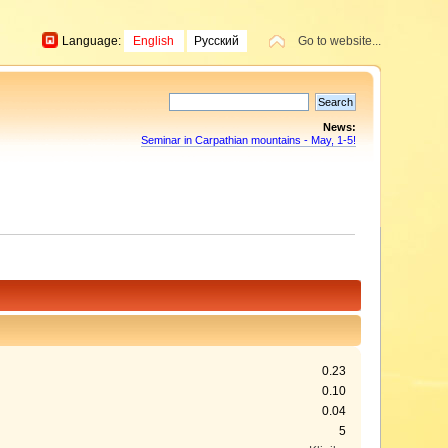
Language:
English
Русский
Go to website...
News:
Seminar in Carpathian mountains - May, 1-5!
0.23
0.10
0.04
5