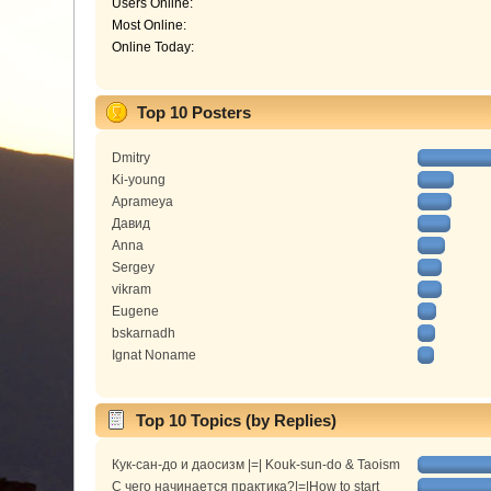
Users Online:
Most Online:
Online Today:
Top 10 Posters
Dmitry
Ki-young
Aprameya
Давид
Anna
Sergey
vikram
Eugene
bskarnadh
Ignat Noname
Top 10 Topics (by Replies)
Кук-сан-до и даосизм |=| Kouk-sun-do & Taoism
С чего начинается практика?|=|How to start