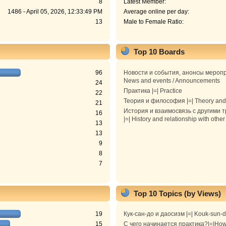
8
Latest Member:
1486 - April 05, 2026, 12:33:49 PM
Average online per day:
13
Male to Female Ratio:
Top 10 Boards
96
Новости и события, анонсы меропр
News and events / Announcements
24
Практика |=| Practice
22
Теория и философия |=| Theory and
21
История и взаимосвязь с другими 
16
|=| History and relationship with other
13
13
9
8
7
Top 10 Topics (by Views)
19
Кук-сан-до и даосизм |=| Kouk-sun-
15
С чего начинается практика?|=|How 