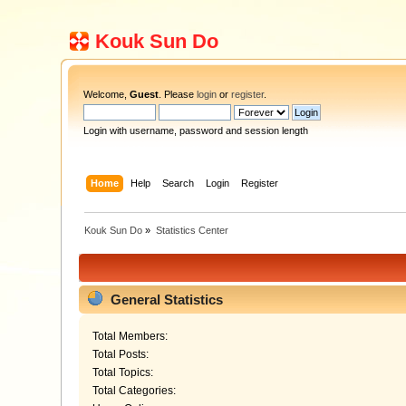
Kouk Sun Do
Welcome,
Guest
. Please
login
or
register
.
Login with username, password and session length
Home
Help
Search
Login
Register
Kouk Sun Do
»
Statistics Center
General Statistics
Total Members:
Total Posts:
Total Topics:
Total Categories: