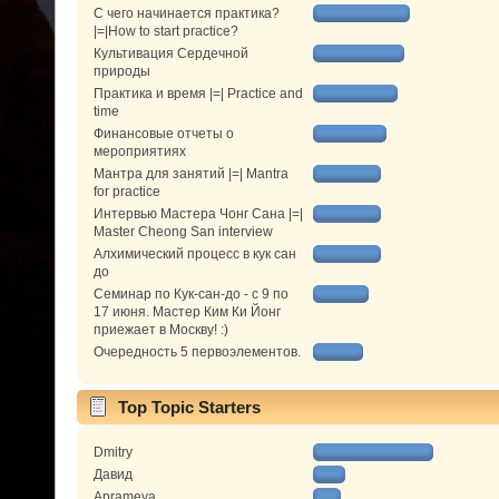
С чего начинается практика?
|=|How to start practice?
Культивация Сердечной
природы
Практика и время |=| Practice and
time
Финансовые отчеты о
мероприятиях
Мантра для занятий |=| Mantra
for practice
Интервью Мастера Чонг Сана |=|
Master Cheong San interview
Алхимический процесс в кук сан
до
Семинар по Кук-сан-до - с 9 по
17 июня. Мастер Ким Ки Йонг
приежает в Москву! :)
Очередность 5 первоэлементов.
Top Topic Starters
Dmitry
Давид
Aprameya