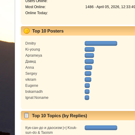
Users Online:
Most Online:
1486 - April 05, 2026, 12:33:
Online Today:
Top 10 Posters
Dmitry
Ki-young
Aprameya
Давид
Anna
Sergey
vikram
Eugene
bskarnadh
Ignat Noname
Top 10 Topics (by Replies)
Кук-сан-до и даосизм |=| Kouk-
sun-do & Taoism