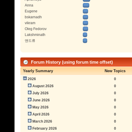
Anna
Eugene
bskarnadh
vikram
Oleg Fedorov
Lakshminath
앤드류
Forum History (using forum time offset)
Yearly Summary
New Topics
2026
0
August 2026
0
July 2026
0
June 2026
0
May 2026
0
April 2026
0
March 2026
0
February 2026
0