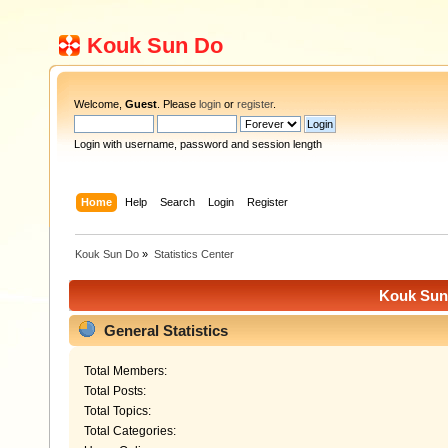
Kouk Sun Do
Welcome,
Guest
. Please
login
or
register
.
Login with username, password and session length
Home
Help
Search
Login
Register
Kouk Sun Do
»
Statistics Center
Kouk Sun 
General Statistics
Total Members:
Total Posts:
Total Topics:
Total Categories: