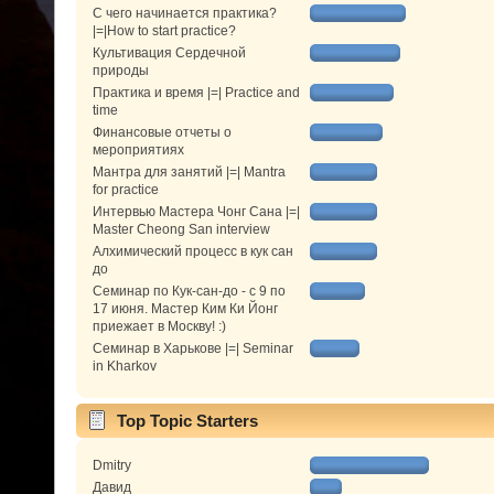
С чего начинается практика?
|=|How to start practice?
Культивация Сердечной
природы
Практика и время |=| Practice and
time
Финансовые отчеты о
мероприятиях
Мантра для занятий |=| Mantra
for practice
Интервью Мастера Чонг Сана |=|
Master Cheong San interview
Алхимический процесс в кук сан
до
Семинар по Кук-сан-до - с 9 по
17 июня. Мастер Ким Ки Йонг
приежает в Москву! :)
Семинар в Харькове |=| Seminar
in Kharkov
Top Topic Starters
Dmitry
Давид