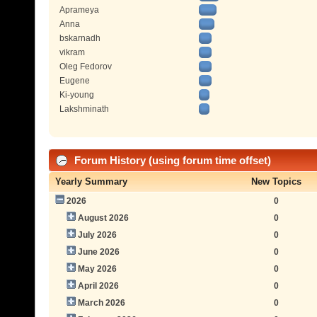
Aprameya
Anna
bskarnadh
vikram
Oleg Fedorov
Eugene
Ki-young
Lakshminath
Forum History (using forum time offset)
Yearly Summary
New Topics
2026
0
August 2026
0
July 2026
0
June 2026
0
May 2026
0
April 2026
0
March 2026
0