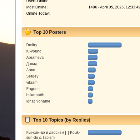
Users Online:
Most Online:
1486 - April 05, 2026, 12:33:
Online Today:
Top 10 Posters
Dmitry
Ki-young
Aprameya
Давид
Anna
Sergey
vikram
Eugene
bskarnadh
Ignat Noname
Top 10 Topics (by Replies)
Кук-сан-до и даосизм |=| Kouk-
sun-do & Taoism