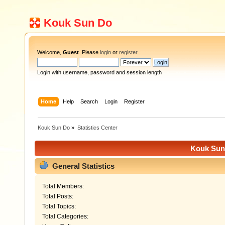
Kouk Sun Do
Welcome,
Guest
. Please
login
or
register
.
Login with username, password and session length
Home
Help
Search
Login
Register
Kouk Sun Do
»
Statistics Center
Kouk Sun 
General Statistics
Total Members:
Total Posts:
Total Topics:
Total Categories: