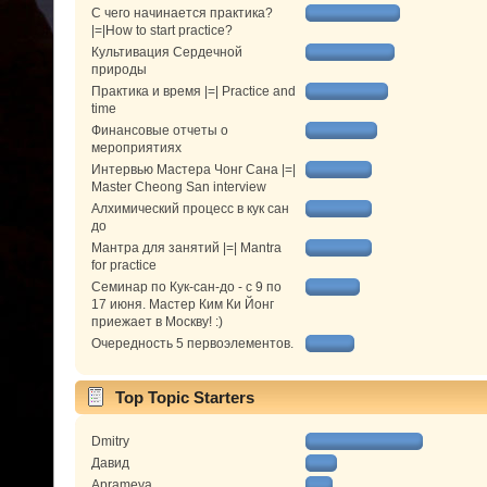
С чего начинается практика?
|=|How to start practice?
Культивация Сердечной
природы
Практика и время |=| Practice and
time
Финансовые отчеты о
мероприятиях
Интервью Мастера Чонг Сана |=|
Master Cheong San interview
Алхимический процесс в кук сан
до
Мантра для занятий |=| Mantra
for practice
Семинар по Кук-сан-до - с 9 по
17 июня. Мастер Ким Ки Йонг
приежает в Москву! :)
Очередность 5 первоэлементов.
Top Topic Starters
Dmitry
Давид
Aprameya