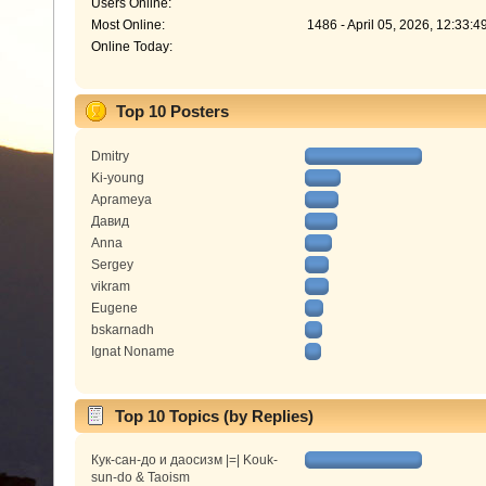
Users Online:
Most Online:
1486 - April 05, 2026, 12:33:
Online Today:
Top 10 Posters
Dmitry
Ki-young
Aprameya
Давид
Anna
Sergey
vikram
Eugene
bskarnadh
Ignat Noname
Top 10 Topics (by Replies)
Кук-сан-до и даосизм |=| Kouk-
sun-do & Taoism