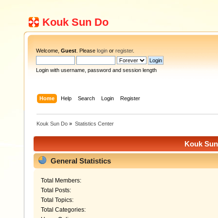
Kouk Sun Do
Welcome,
Guest
. Please
login
or
register
.
Login with username, password and session length
Home
Help
Search
Login
Register
Kouk Sun Do
»
Statistics Center
Kouk Sun 
General Statistics
Total Members:
Total Posts:
Total Topics:
Total Categories: