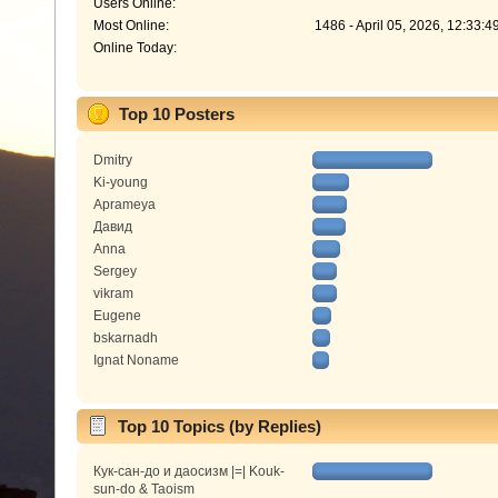
Users Online:
Most Online:
1486 - April 05, 2026, 12:33:
Online Today:
Top 10 Posters
Dmitry
Ki-young
Aprameya
Давид
Anna
Sergey
vikram
Eugene
bskarnadh
Ignat Noname
Top 10 Topics (by Replies)
Кук-сан-до и даосизм |=| Kouk-
sun-do & Taoism