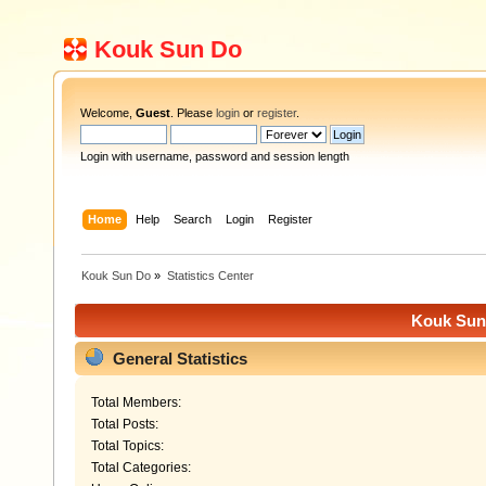
Kouk Sun Do
Welcome,
Guest
. Please
login
or
register
.
Login with username, password and session length
Home
Help
Search
Login
Register
Kouk Sun Do
»
Statistics Center
Kouk Sun 
General Statistics
Total Members:
Total Posts:
Total Topics:
Total Categories: