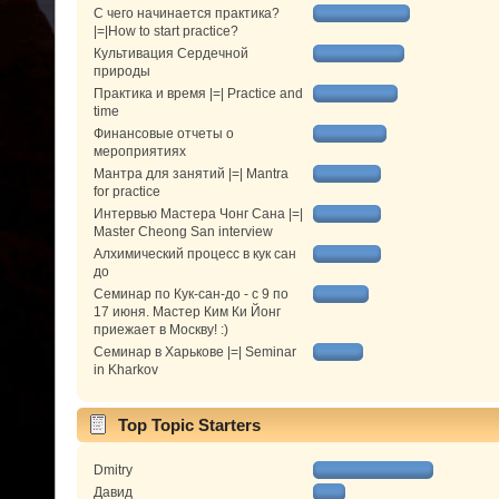
С чего начинается практика?
|=|How to start practice?
Культивация Сердечной
природы
Практика и время |=| Practice and
time
Финансовые отчеты о
мероприятиях
Мантра для занятий |=| Mantra
for practice
Интервью Мастера Чонг Сана |=|
Master Cheong San interview
Алхимический процесс в кук сан
до
Семинар по Кук-сан-до - с 9 по
17 июня. Мастер Ким Ки Йонг
приежает в Москву! :)
Семинар в Харькове |=| Seminar
in Kharkov
Top Topic Starters
Dmitry
Давид