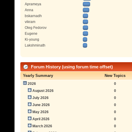
Aprameya
Anna
bskarnadh
vikram
Oleg Fedorov
Eugene
Ki-young
Lakshminath
Forum History (using forum time offset)
Yearly Summary
New Topics
2026
0
August 2026
0
July 2026
0
June 2026
0
May 2026
0
April 2026
0
March 2026
0