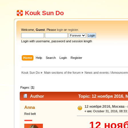
Kouk Sun Do
Welcome,
Guest
. Please
login
or
register
.
Login with username, password and session length
Home
Help
Search
Login
Register
Kouk Sun Do
»
Main sections of the forum
»
News and events / Announcem
Pages: [
1
]
Author
Topic: 12 ноября 2016, 
12 ноября 2016, Москва 
Anna
«
on:
October 31, 2016, 08:33
Red belt
12 ноя