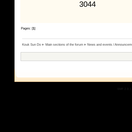
3044
Pages: [
1
]
Kouk Sun Do
»
Main sections of the forum
»
News and events / Announcem
SMF 2.0.1