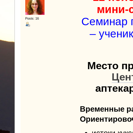
мини-
Семинар 
Posts: 16
– учени
Место п
Цен
аптека
Временные рам
Ориентирово
истоки кукс