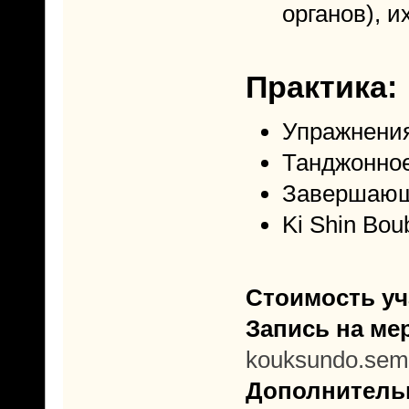
органов), и
Практика:
Упражнения
Танджонно
Завершающ
Ki Shin Bou
Стоимость уч
Запись на ме
kouksundo.sem
Дополнитель