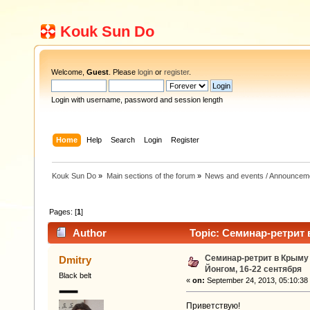
Kouk Sun Do
Welcome,
Guest
. Please
login
or
register
.
Login with username, password and session length
Home
Help
Search
Login
Register
Kouk Sun Do
»
Main sections of the forum
»
News and events / Announcem
Pages: [
1
]
Author
Topic: Семинар-ретрит 
51927 times)
Семинар-ретрит в Крыму
Dmitry
Йонгом, 16-22 сентября
Black belt
«
on:
September 24, 2013, 05:10:38
Приветствую!