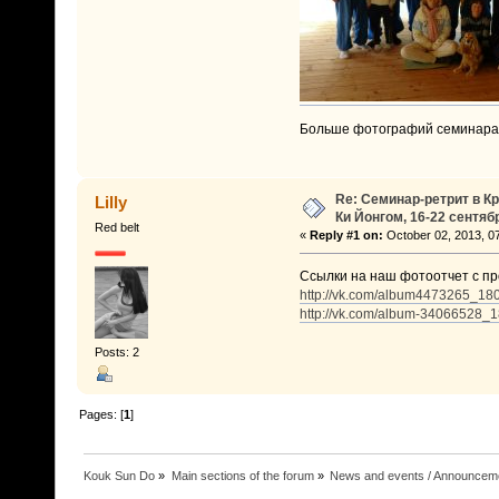
Больше фотографий семинара
Re: Семинар-ретрит в К
Lilly
Ки Йонгом, 16-22 сентяб
Red belt
«
Reply #1 on:
October 02, 2013, 0
Ссылки на наш фотоотчет с п
http://vk.com/album4473265_1
http://vk.com/album-34066528_
Posts: 2
Pages: [
1
]
Kouk Sun Do
»
Main sections of the forum
»
News and events / Announcem