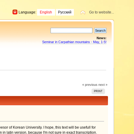
Language:
English
Русский
Go to website...
News:
Seminar in Carpathian mountains - May, 1-5!
« previous
next »
PRINT
sor of Korean University. I hope, this text will be usefull for
 in latin version, because I'm not sure in exact transcription.