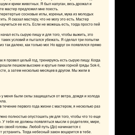
 шум и крики животных. Я был напуган, весь дрожал и
ете мастер предложил мне поесть.
 перетертые сосновые иглы, коренья, мука из молодых
ть. Я сказал мастеру, что не могу это есть. Мастер
аучиться ее есть. Если не можешь есть, тогда просто пей
я начал есть сырую пищу и для того, чтобы выжить, это
таких условий и пытался убежать. Я сделал три попытки
из так далеко, как только мог. Но вдруг он появлялся прямо
ак я провел целый год, тренируясь есть сырую пищу. Когда
прошли пешком высокие и крутые пики горной гряды Sok-li,
сте, а затем несколько месяцев в другом. Мы жили в
 у меня были силы защищаться от ветра, дождя и холода
ила.
в течение первого года жизни с мастером, я несколько раз
ужно полностью опустошить ум для того, чтобы что то еще
. У тебя не должны появляться мысли о родителях, мире,
из своей головы. Любой путь (До) начинается с
т устранить. Тогда небесный закон воцарится в тебе.