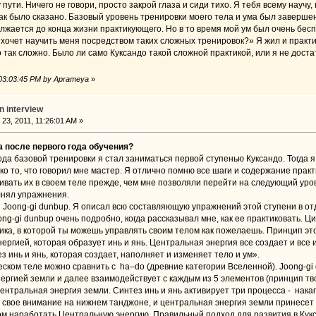
пути. Ничего не говори, просто закрой глаза и сиди тихо. Я тебя всему научу,
ак было сказано. Базовый уровень тренировки моего тела и ума был завершен 
лжается до конца жизни практикующего. Но в то время мой ум был очень бес
хочет научить меня посредством таких сложных тренировок?» Я жил и практик
 так сложно. Было ли само Куксандо такой сложной практикой, или я не дост
 03:03:45 PM by Aprameya
»
 interview
3, 2011, 11:26:01 AM »
а после первого года обучения?
ода базовой тренировки я стал заниматься первой ступенью Куксандо. Тогда я 
ко то, что говорил мне мастер. Я отлично помню все шаги и содержание прак
ивать их в своем теле прежде, чем мне позволяли перейти на следующий уро
лнял упражнения.
Joong-gi dunbup. Я описал всю составляющую упражнений этой ступени в отде
g-gi dunbup очень подробно, когда рассказывал мне, как ее практиковать. Ци
ика, в которой ты можешь управлять своим телом как пожелаешь. Принцип это
ргией, которая образует инь и янь. Центральная энергия все создает и все 
з инь и янь, которая создает, наполняет и изменяет тело и ум».
еском теле можно сравнить с ha–do (древние категории Вселенной). Joong-gi
ергией земли и далее взаимодействует с каждым из 5 элементов (принцип тв
ентральная энергия земли. Синтез инь и янь активирует три процесса - нак
 свое внимание на нижнем танджоне, и центральная энергия земли принесет п
м наработать Центральную энергию. Правильный подход для развития в Кук