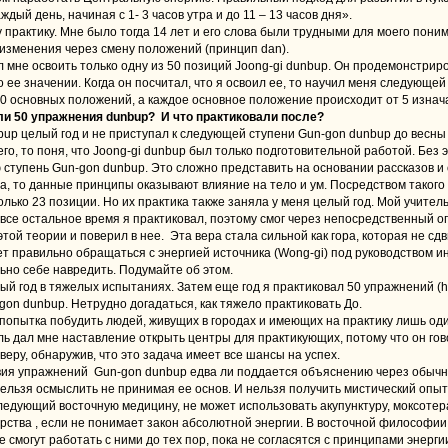
дый день, начиная с 1- 3 часов утра и до 11 – 13 часов дня».
у практику. Мне было тогда 14 лет и его слова были трудными для моего поним
изменения через смену положений (принцип dan).
 мне освоить только одну из 50 позиций Joong-gi dunbup. Он продемонстриро
 ее значении. Когда он посчитал, что я освоил ее, то научил меня следующей 
10 основных положений, а каждое основное положение происходит от 5 изнач
али 50 упражнения dunbup? И что практиковали после?
bup целый год и не приступал к следующей ступени Gun-gon dunbup до весны 
его, то поня, что Joong-gi dunbup был только подготовительной работой. Без 
 ступень Gun-gon dunbup. Это сложно представить на основании рассказов и
ла, то данные принципы оказывают влияние на тело и ум. Посредством такого
лько 23 позиции. Но их практика также заняла у меня целый год. Мой учител
все остальное время я практиковал, поэтому смог через непосредственный о
той теории и поверил в нее. Эта вера стала сильной как гора, которая не сд
 правильно обращаться с энергией источника (Wong-gi) под руководством ин
ьно себе навредить. Подумайте об этом.
ый год в тяжелых испытаниях. Затем еще год я практиковал 50 упражнений (
gon dunbup. Нетрудно догадаться, как тяжело практиковать До.
 попытка побудить людей, живущих в городах и имеющих на практику лишь оди
ь дал мне наставление открыть центры для практикующих, потому что он гово
 веру, обнаружив, что это задача имеет все шансы на успех.
вия упражнений Gun-gon dunbup едва ли поддается объяснению через обычн
ельзя осмыслить не принимая ее основ. И нельзя получить мистический опыт 
следующий восточную медицину, не может использовать акупунктуру, моксоте
рства , если не понимает закон абсолютной энергии. В восточной философии
е смогут работать с ними до тех пор, пока не согласятся с принципами энерги