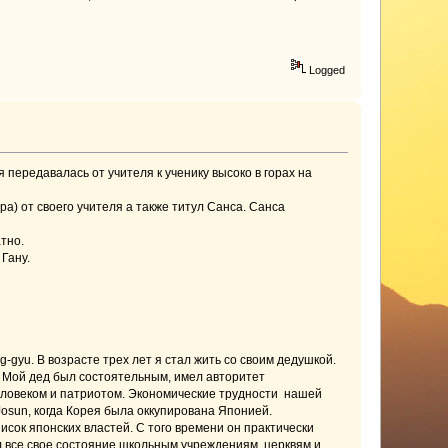
Logged
 передавалась от учителя к ученику высоко в горах на
а) от своего учителя а также титул Санса. Санса
тно.
Гану.
-gyu. В возрасте трех лет я стал жить со своим дедушкой.
. Мой дед был состоятельным, имел авторитет
еловеком и патриотом. Экономические трудности нашей
Josun, когда Корея была оккупирована Японией.
исок японских властей. С того времени он практически
ал все свое состояние школьным учреждениям, церквям и