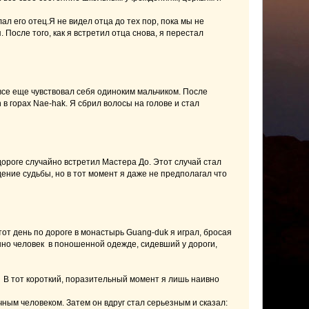
ал его отец.Я не видел отца до тех пор, пока мы не
 После того, как я встретил отца снова, я перестал
 все еще чувствовал себя одиноким мальчиком. После
в горах Nae-hak. Я сбрил волосы на голове и стал
дороге случайно встретил Мастера До. Этот случай стал
ние судьбы, но в тот момент я даже не предполагал что
от день по дороге в монастырь Guang-duk я играл, бросая
нно человек в поношенной одежде, сидевший у дороги,
?» В тот короткий, поразительный момент я лишь наивно
чным человеком. Затем он вдруг стал серьезным и сказал: