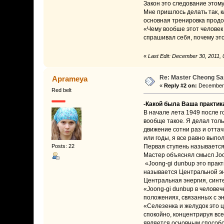
Закон это следование этому 
Мне пришлось делать так, к
основная тренировка продо
«Чему вообше этот человек 
спрашивал себя, почему это
«
Last Edit: December 30, 2011,
Re: Master Cheong San
Aprameya
«
Reply #2 on:
December 2
Red belt
-Какой была Ваша практик
В начале лета 1949 после г
вообще такое. Я делал толь
движение сотни раз и оттач
или годы, я все равно выпо
Posts: 22
Первая ступень называется 
Мастер объяснял смысл Joon
«Joong-gi dunbup это практ
называется Центральной эне
Центральная энергия, синте
«Joong-gi dunbup в человеч
положениях, связанных с эн
«Селезенка и желудок это ц
спокойно, концентрируя все
является основным способо