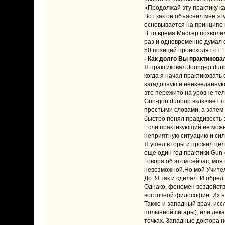
«Продолжай эту практику каж
Вот как он объяснил мне эт
основывается на принципе 
В то время Мастер позволил
раз и одновременно думал о
50 позиций происходят от 
- Как долго Вы практиков
Я практиковал Joong-gi dun
когда я начал практиковать 
загадочную и неизведанную
это пережито на уровне те
Gun-gon dunbup включает то
простыми словами, а затем 
быстро понял правдивость э
Если практикующий не может
неприятную ситуацию и сил
Я ушел в горы и прожил цел
еще один год практики Gun-
Говоря об этом сейчас, моя
невозможной.Но мой Учител
До. Я так и сделал. И обрел
Однако, феномен воздейст
восточной философии. Их н
Также и западный врач, ис
полынной сигары), или лека
точках. Западные доктора н