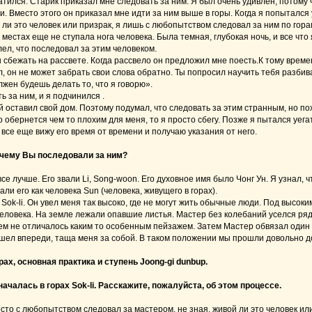
атился. Старик приказал мне следовать за ним. Я был очень удивлен, потому 
и. Вместо этого он приказал мне идти за ним выше в горы. Когда я попытался
 ли это человек или призрак, я лишь с любопытством следовал за ним по гор
х местах еще не ступала нога человека. Была темная, глубокая ночь, и все чт
лел, что последовал за этим человеком.
ы сбежать на рассвете. Когда рассвело он предложил мне поесть.К тому време
л, он не может забрать свои слова обратно. Ты попросил научить тебя разбива
лжен будешь делать то, что я говорю».
ь за ним, и я подчинился .
 оставил свой дом. Поэтому подумал, что следовать за этим странным, но п
о обернется чем то плохим для меня, то я просто сбегу. Позже я пытался уега
 все еще вижу его время от времени и получаю указания от него.
почему Вы последовали за ним?
все лучше. Его звали Li, Song-woon. Его духовное имя было Чонг Ун. Я узнал,
ли его как человека Sun (человека, живущего в горах).
 Sok-li. Он увел меня так высоко, где не могут жить обычные люди. Под высок
еловека. На земле лежали опавшие листья. Мастер без колебаний уселся ряд
сем не отличалось каким то особенным пейзажем. Затем Мастер обвязал один к
 шел впереди, таща меня за собой. В таком положении мы прошли довольно до
рах, основная практика и ступень Joong-gi dunbup.
началась в горах Sok-li. Расскажите, пожалуйста, об этом процессе.
росто с любопытством следовал за мастером, не зная, живой ли это человек ил