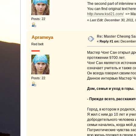
The second part of interview w
You can find original text here
http://www.ksd21.com/
=> Mas
Posts: 22
«
Last Edit: December 30, 2011,
Re: Master Cheong San
Aprameya
«
Reply #1 on:
December 2
Red belt
Мастер Чонг Сан открыл дре
протяжении 9700 лет.
Чонг Сан является источник
означает учитель и также 
Он всегда говорил своим по
Posts: 22
Данное интервью Мастер Чон
Дом, семья и уход в горы.
- Прежде всего, расскажит
Город, в котором я родился
Я жил с ним до 10 лет и у
добродетельного человека 
семьи начались, когда мой 
Патриотические чувства зас
всю жизнь прожил в своем д