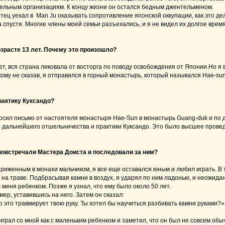
льным организациям. К концу жизни он остался бедным джентельменом.
отец уехал в Man Ju оказывать сопротивление японской оккупации, как это дел
 спустя. Многие члены моей семьи разъехались, и я не видел их долгое время.
озрасте 13 лет. Почему это произошло?
лет, вся страна ликовала от восторга по поводу освобождения от Японии.Но я
кому не сказав, я отправился в горный монастырь, который назывался Hae-sun 
рактику Куксандо?
носил письмо от настоятеля монастыря Hae-Sun в монастырь Guang-duk и по 
о дальнейшего отшельничества и практики Куксандо. Это было высшее проведе
 повстречали Мастера Доиста и последовали за ним?
риженным в монахи мальчиком, я все еще оставался юным и любил играть. В т
 на траве. Подбрасывая камни в воздух, я ударял по ним ладонью, и неожида
 меня ребенком. Позже я узнал, что ему было около 50 лет.
мер, уставившись на него. Затем он сказал:
то это травмирует твою руку. Ты хотел бы научиться разбивать камни руками
 играл со мной как с маленьким ребенком и заметил, что он был не совсем обы