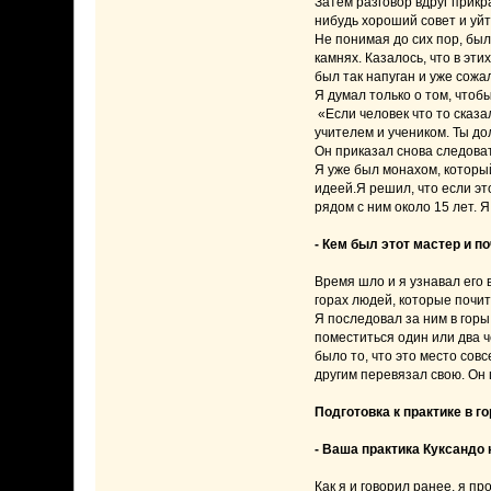
Затем разговор вдруг прикр
нибудь хороший совет и уйт
Не понимая до сих пор, был
камнях. Казалось, что в эти
был так напуган и уже сожа
Я думал только о том, чтоб
«Если человек что то сказа
учителем и учеником. Ты до
Он приказал снова следоват
Я уже был монахом, который
идеей.Я решил, что если эт
рядом с ним около 15 лет. Я
- Кем был этот мастер и 
Время шло и я узнавал его 
горах людей, которые почита
Я последовал за ним в горы
поместиться один или два ч
было то, что это место сов
другим перевязал свою. Он
Подготовка к практике в го
- Ваша практика Куксандо 
Как я и говорил ранее, я п