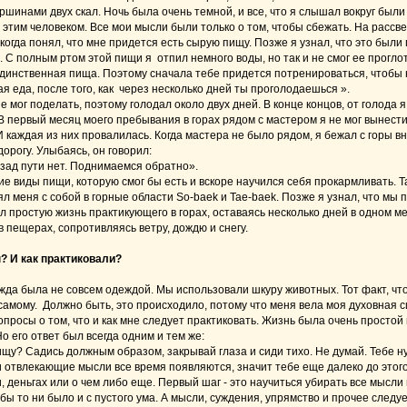
ршинами двух скал. Ночь была очень темной, и все, что я слышал вокруг были
 этим человеком. Все мои мысли были только о том, чтобы сбежать. На рассв
когда понял, что мне придется есть сырую пищу. Позже я узнал, что это были
. С полным ртом этой пищи я отпил немного воды, но так и не смог ее проглоти
единственная пища. Поэтому сначала тебе придется потренироваться, чтобы н
ая еда, после того, как через несколько дней ты проголодаешься ».
е мог поделать, поэтому голодал около двух дней. В конце концов, от голода 
 первый месяц моего пребывания в горах рядом с мастером я не мог вынести 
 И каждая из них провалилась. Когда мастера не было рядом, я бежал с горы вн
орогу. Улыбаясь, он говорил:
азад пути нет. Поднимаемся обратно».
ие виды пищи, которую смог бы есть и вскоре научился себя прокармливать. Т
ял меня с собой в горные области So-baek и Tae-baek. Позже я узнал, что мы 
л простую жизнь практикующего в горах, оставаясь несколько дней в одном ме
 пещерах, сопротивляясь ветру, дождю и снегу.
? И как практиковали?
да была не совсем одеждой. Мы использовали шкуру животных. Тот факт, что
амому. Должно быть, это происходило, потому что меня вела моя духовная с
опросы о том, что и как мне следует практиковать. Жизнь была очень простой 
о его ответ был всегда одним и тем же:
щу? Садись должным образом, закрывай глаза и сиди тихо. Не думай. Тебе н
и отвлекающие мысли все время появляются, значит тебе еще далеко до этого
, деньгах или о чем либо еще. Первый шаг - это научиться убирать все мысли 
ы то ни было и с пустого ума. А мысли, суждения, упрямство и прочее следуе