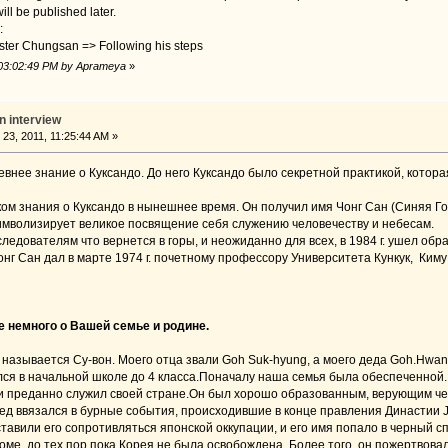
ill be published later.
:
ter Chungsan => Following his steps
 03:02:49 PM by Aprameya
»
 interview
3, 2011, 11:25:44 AM »
внее знание о Куксандо. До него Куксандо было секретной практикой, которая
ом знания о Куксандо в нынешнее время. Он получил имя Чонг Сан (Синяя Гор
символизирует великое посвящение себя служению человечеству и небесам.
следователям что вернется в горы, и неожиданно для всех, в 1984 г. ушел обра
г Сан дал в марте 1974 г. почетному профессору Университета Кункук, Киму 
е немного о Вашей семье и родине.
, называется Су-вон. Моего отца звали Goh Suk-hyung, а моего деда Goh.Hwang
чился в начальной школе до 4 класса.Поначалу наша семья была обеспеченной
и преданно служил своей стране.Он был хорошо образованным, верующим ч
дед ввязался в бурные события, происходившие в конце правления Династии 
тавили его сопротивляться японской оккупации, и его имя попало в черный сп
оме, до тех пор пока Корея не была освобождена. Более того, он пожертвов