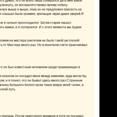
что думал, что он всего лишь собирался дать мне какой
 улизнуть, он воспрепятствовал моему побегу.
ам все выше и выше, пока он не предложил присесть на
о я слышал были громкие, кричащие звуки диких зверей.Я
ни я сильно проголодался. Затем старик сказал:
ть камни, и я согласился. И с этого момента мы будем
охожим на мастера учителем не было такой уж плохой
ть от Мастера много раз. Но в конечном счете практиковал
 что он был известным человеком среди пракикующих в
им склоном он посадил меня между камнями, куда могли бы
ом, и я понял, что он бывал здесь много раз.Странным
онец большого белого куска ткани вокруг моей талии, а
лгий путь.
и призрак. После некоторого времени в пути он посадил