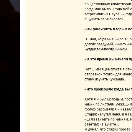
общественным благотворите
Когда мне было 3 года мой 
встретились в Сеуле 32 года
ощущать себя сиротой.
- Вы ушли жить в горы в в
В 1948, когда мне было 13 
долгих раздумий, ничего ни
Буддистом-послушником.
- В это время Вы начали п
Нет. 6 месяцев спустя я от
отправной точкой для моег
стану изучать Куксандо.
- Что произошло когда вы
Хотя я и был молодым, пост
камни по листьям, лежащим
громко рассмеялся и назвал
Старик напугал меня, и я за
«Если так бить по камням, 
ответил: «Научите».
Я думал, что старик просто