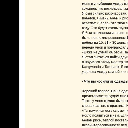
меня в углубление между ве
сожалел, что последовал за
Я был сильно разочарован, 
побегов, ячмень, бобы и рис
ответил: «Теперь это твоя 
воду. Это будет очень вкусн
Я был в отчаянии и ничего н
было неплохим решением. В
побега на 15, 21 и 30 день.
передо мной и преграждал д
«Даже не думай об этом. Н
Я стал пытаться найти друг
я научился этому мастер вз
Kangwondo и Tae-baek. Я ве
ущельях между камней или в
- Что вы носили из одежды
Хороший вопрос. Наша одеж
представляется чудом мне с
Также у меня самого были в
спрашивал его о практике. Н
«Ты научился есть сырую пи
могло появиться в нем. Есл
белом рисе, теплой постели
незаинтересованности чем б