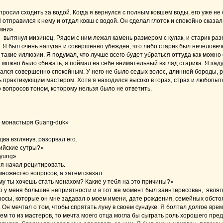
росил сходить за водой. Когда я вернулся с полным ковшем воды, его уже не б
 отправился к нему и отдал ковш с водой. Он сделал глоток и спокойно сказал
мни».
 вытянул мизинец. Рядом с ним лежал камень размером с кулак, и старик раз
. Я был очень напуган и совершенно убежден, что либо старик был нечеловеч
такие иллюзии. Я подумал, что лучше всего будет убраться оттуда как можно с
й можно было сбежать, я поймал на себе внимательный взгляд старика. Я зад
ался совершенно спокойным. У него не было седых волос, длинной бороды, ру
ь практикующим мастером. Хотя я находился высоко в горах, страх и любопыт
 вопросов тоном, которому нельзя было не ответить.
ю монастыря Guang-duk»
два взглянув, разорвал его.
дийские сутры?»
gyung».
 я начал рецитировать.
ножество вопросов, а затем сказал:
му ты хочешь стать монахом? Какие у тебя на это причины?»
что у меня большие неприятности и в тот же момент был заинтересован, явля
осы, которые он мне задавал о моем имени, дате рождения, семейных обстоя
. Он мечтал о том, чтобы спрятать луну в своем сундуке. Я болтал долгое врем
ем то из мастеров, то мечта моего отца могла бы сыграть роль хорошего пре