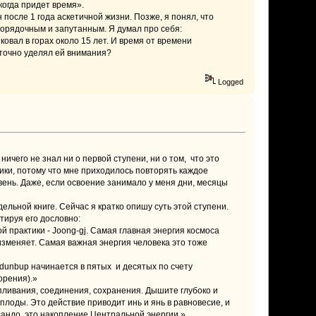
 когда придет время».
после 1 года аскетичной жизни. Позже, я понял, что
порядочным и запутанным. Я думал про себя:
овал в горах около 15 лет. И время от времени
аточно уделял ей внимания?
Logged
ничего не знал ни о первой ступени, ни о том, что это
тики, потому что мне приходилось повторять каждое
вень. Даже, если освоение занимало у меня дни, месяцы
льной книге. Сейчас я кратко опишу суть этой ступени.
тируя его дословно:
й практики - Joong-gj. Самая главная энергия космоса
изменяет. Самая важная энергия человека это тоже
 dunbup начинается в пятых и десятых по счету
орения).»
апливания, соединения, сохранения. Дышите глубоко и
лоды. Это действие приводит инь и янь в равновесие, и
сандо это накопление Центральной энергии.»