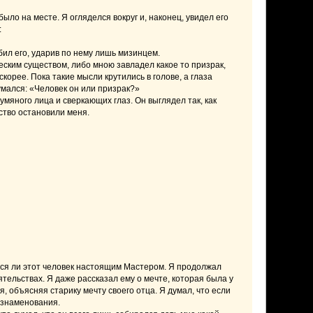
ыло на месте. Я огляделся вокруг и, наконец, увидел его
:
бил его, ударив по нему лишь мизинцем.
еским существом, либо мною завладел какое то призрак,
корее. Пока такие мысли крутились в голове, а глаза
умался: «Человек он или призрак?»
мяного лица и сверкающих глаз. Он выглядел так, как
ство остановили меня.
лся ли этот человек настоящим Мастером. Я продолжал
тельствах. Я даже рассказал ему о мечте, которая была у
я, объясняя старику мечту своего отца. Я думал, что если
дзнаменования.