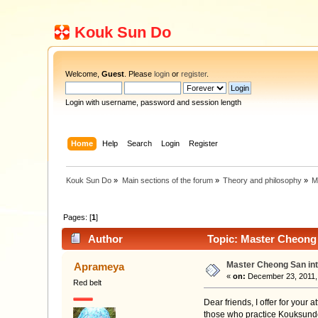
Kouk Sun Do
Welcome,
Guest
. Please
login
or
register
.
Login with username, password and session length
Home
Help
Search
Login
Register
Kouk Sun Do
»
Main sections of the forum
»
Theory and philosophy
»
M
Pages: [
1
]
Author
Topic: Master Cheong 
Master Cheong San in
Aprameya
«
on:
December 23, 2011,
Red belt
Dear friends, I offer for your 
those who practice Kouksundo, 