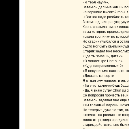
«Я тебя научу».
Затем он дал мне ковш и поп
на вершине высокой горы. Я
«Вот как надо разбивать ка
Затем поднял правую руку и
Кровь застыла в моих венах
из за которого происходили 
искали тропинку, по которо
Но старик улыбался и остав
будто мог быть каким нибуд
Старик задал мне несколько
«Где ты живешь, дитя?»
«В монастыре Hae-sun»
«Куда направляешься?»
«Я несу письмо настоятел
«Достань конверт»
Я отдал ему конверт, и он, е
«Ты учил какие-нибудь буд
«Да, я знаю сутру Chun su 
Он попросил прочесть ее, и
Затем он задавал мне еще м
«Ты толковый парень. Поче
Но теперь я думал о том, 
отвечать на различные вопр
моего отца, когда я родился
старик действительно был к