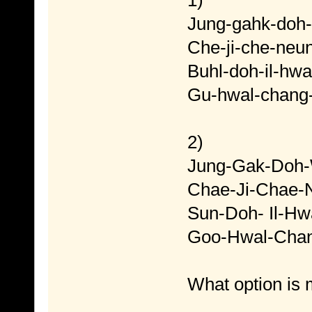
Jung-gahk-doh
Che-ji-che-neu
Buhl-doh-il-hwa
Gu-hwal-chang
2)
Jung-Gak-Doh
Chae-Ji-Chae-
Sun-Doh- Il-Hw
Goo-Hwal-Cha
What option is 