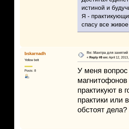
истиной и будуч
Я - практикующи
спасу все живое
Re: Мантра для занятий
bskarnadh
«
Reply #8 on:
April 12, 2013
Yellow belt
У меня вопрос 
Posts: 8
магнитофонов 
практикуют в г
практики или 
обстоят дела?