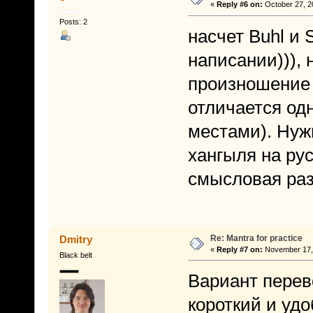
«
Reply #6 on:
October 27, 2
Posts: 2
насчет Buhl и 
написании))), 
произношение 
отличается од
местами). Нужн
хангыля на рус
смысловая раз
Re: Mantra for practice
Dmitry
«
Reply #7 on:
November 17, 
Black belt
Вариант перево
короткий и уд