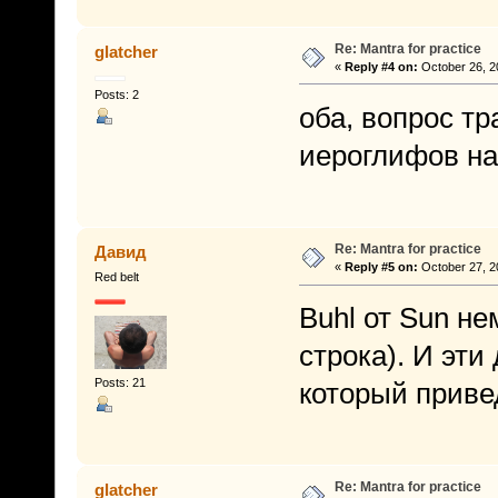
Re: Mantra for practice
glatcher
«
Reply #4 on:
October 26, 2
Posts: 2
оба, вопрос т
иероглифов на
Re: Mantra for practice
Давид
«
Reply #5 on:
October 27, 2
Red belt
Buhl от Sun не
строка). И эти
Posts: 21
который приве
Re: Mantra for practice
glatcher