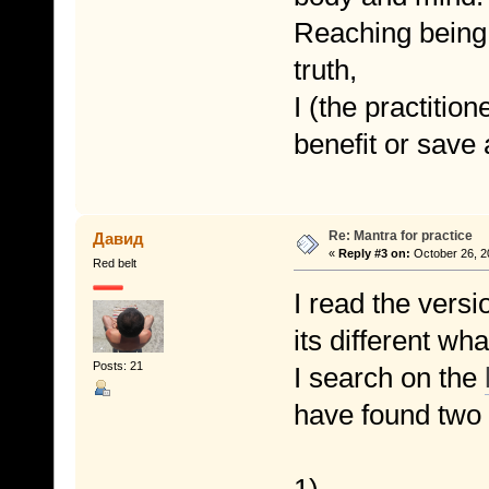
Reaching being
truth,
I (the practitio
benefit or save a
Re: Mantra for practice
Давид
«
Reply #3 on:
October 26, 2
Red belt
I read the versi
its different wha
Posts: 21
I search on the
have found two 
1)