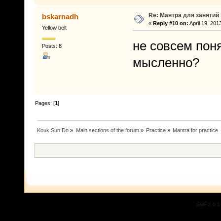
Re: Мантра для занятий
bskarnadh
«
Reply #10 on:
April 19, 201
Yellow belt
не совсем пон
Posts: 8
мысленно?
Pages: [
1
]
Kouk Sun Do
»
Main sections of the forum
»
Practice
»
Mantra for practice
SMF 2.0.1