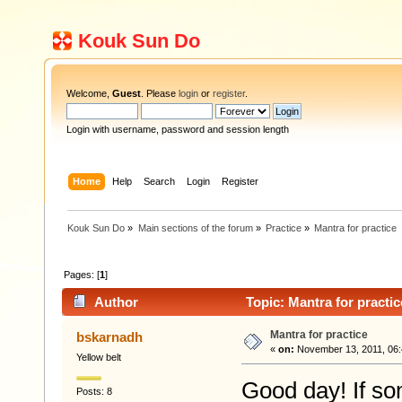
Kouk Sun Do
Welcome,
Guest
. Please
login
or
register
.
Login with username, password and session length
Home
Help
Search
Login
Register
Kouk Sun Do
»
Main sections of the forum
»
Practice
»
Mantra for practice
Pages: [
1
]
Author
Topic: Mantra for practi
Mantra for practice
bskarnadh
«
on:
November 13, 2011, 06:
Yellow belt
Good day! If s
Posts: 8