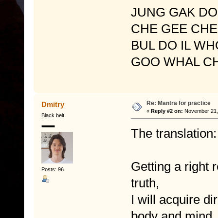
JUNG GAK D
CHE GEE CH
BUL DO IL W
GOO WHAL C
Re: Mantra for practice
Dmitry
«
Reply #2 on:
November 21, 
Black belt
The translation:
Getting a right 
Posts: 96
truth,
I will acquire d
body and mind.