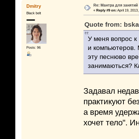
Re: Мантра для занятий
Dmitry
«
Reply #9 on:
April 19, 2013
Black belt
Quote from: bska
У меня вопрос к
и компьютеров. 
Posts: 96
эту песнюво вре
занимаються? К
Задавал недавн
практикуют бе
а время удерж
хочет тело". И