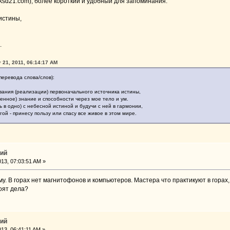
ksd21.com), более короткий и удобный для запоминания:
истины,
.
 21, 2011, 06:14:17 AM
перевода слова/слов):
вания (реализации) первоначального источника истины,
енное) знание и способности через мое тело и ум.
ь в одно) с небесной истиной и будучи с ней в гармонии,
гой - принесу пользу или спасу все живое в этом мире.
тий
2013, 07:03:51 AM »
му. В горах нет магнитофонов и компьютеров. Мастера что практикуют в горах
оят дела?
тий
013, 06:41:11 AM »