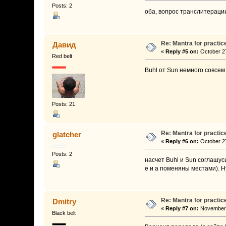
Posts: 2
оба, вопрос транслитераци
Re: Mantra for practic
Давид
«
Reply #5 on:
October 27
Red belt
Buhl от Sun немного совсем
Posts: 21
Re: Mantra for practic
glatcher
«
Reply #6 on:
October 27
Posts: 2
насчет Buhl и Sun соглашус
e и а поменяны местами). Н
Re: Mantra for practic
Dmitry
«
Reply #7 on:
November 
Black belt