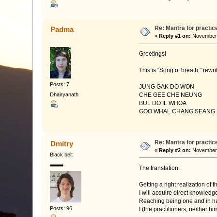
Re: Mantra for practic
Padma
«
Reply #1 on:
November 
Greetings!
This is "Song of breath," rewr
Posts: 7
JUNG GAK DO WON
Dhairyanath
CHE GEE CHE NEUNG
BUL DO IL WHOA
GOO WHAL CHANG SEANG
Re: Mantra for practic
Dmitry
«
Reply #2 on:
November 
Black belt
The translation:
Getting a right realization of t
I will acquire direct knowled
Reaching being one and in ha
Posts: 96
I (the practitioners, neither hi