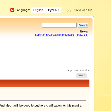
Language:
English
Русский
Go to website...
News:
Seminar in Carpathian mountains - May, 1-5!
« previous
next »
PRINT
 also it will be good to put here clarification for this mantra