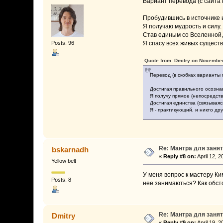
Вариант перевода (с сайта 
Пробудившись в источнике 
Я получаю мудрость и силу.
Став единым со Вселенной,
Posts: 96
Я спасу всех живых существ
Quote from: Dmitry on November
Перевод (в скобках варианты 
Достигая правильного осозна
Я получу прямое (непосредств
Достигая единства (связываяс
Я - практикующий, и никто дру
Re: Мантра для заня
bskarnadh
«
Reply #8 on:
April 12, 
Yellow belt
У меня вопрос к мастеру Ки
Posts: 8
нее занимаються? Как обст
Re: Мантра для заня
Dmitry
«
Reply #9 on:
April 19, 2