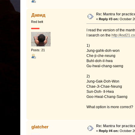
Re: Mantra for practic
Давид
«
Reply #3 on:
October 26
Red belt
I read the version of the mantr
I search on the
http://ksd21.c
1)
Posts: 21
Jung-gahk-doh-won
Che-ji-che-neung
Buhl-doh-il-hwa
Gu-hwal-chang-saeng
2)
Jung-Gak-Doh-Won
Chae-Ji-Chae-Neung
Sun-Doh- Il-Hwa
Goo-Hwal-Chang-Saeng
What option is more correct?
Re: Mantra for practic
glatcher
«
Reply #4 on:
October 26