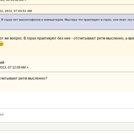
12, 2013, 07:03:51 AM
. В горах нет магнитофонов и компьютеров. Мастера что практикуют в горах, они поют эту
т же вопрос. В горах практикуют без нее - отсчитывают ритм мысленно, а вре
тий
 2013, 07:12:09 AM »
отсчитывают ритм мысленно?
ice