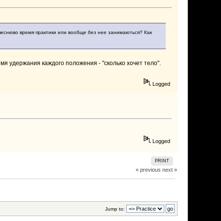
 песнюво время практики или вообще без нее занимаються? Как
мя удержания каждого положения - "сколько хочет тело".
Logged
Logged
PRINT
« previous
next »
Jump to: