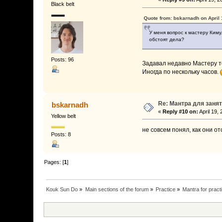
Black belt
Quote from: bskarnadh on April 
У меня вопрос к мастеру Киму
обстоят дела?
Posts: 96
Задавал недавно Мастеру то
Иногда по нескольку часов.
Re: Мантра для заня
bskarnadh
«
Reply #10 on:
April 19,
Yellow belt
не совсем понял, как они 
Posts: 8
Pages: [
1
]
Kouk Sun Do
»
Main sections of the forum
»
Practice
»
Mantra for pract