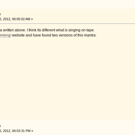
e
, 2012, 06:05:02 AM »
a written above. I think its different what is singing on tape.
om/eng/
website and have found two versions of this mantra:
e
, 2012, 06:03:31 PM »