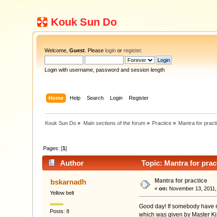
Kouk Sun Do
Welcome,
Guest
. Please
login
or
register
.
Login with username, password and session length
Home
Help
Search
Login
Register
Kouk Sun Do
»
Main sections of the forum
»
Practice
»
Mantra for pract
Pages: [
1
]
Author
Topic: Mantra for prac
Mantra for practice
bskarnadh
«
on:
November 13, 2011,
Yellow belt
Good day! If somebody have man
Posts: 8
which was given by Master Kim