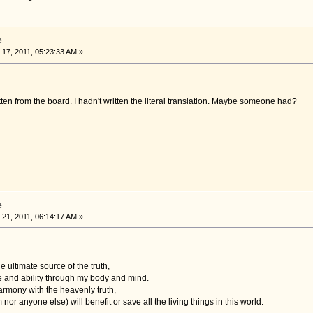
e
17, 2011, 05:23:33 AM »
itten from the board. I hadn't written the literal translation. Maybe someone had?
e
21, 2011, 06:14:17 AM »
he ultimate source of the truth,
ge and ability through my body and mind.
rmony with the heavenly truth,
m nor anyone else) will benefit or save all the living things in this world.