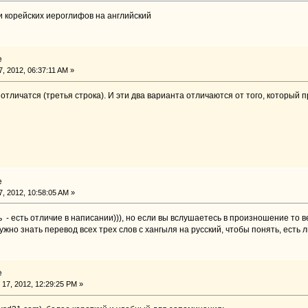
и корейских иероглифов на английский
e
, 2012, 06:37:11 AM »
 отличатся (третья строка). И эти два варианта отличаются от того, который 
e
, 2012, 10:58:05 AM »
ь - есть отличие в написании))), но если вы вслушаетесь в произношение то 
ужно знать перевод всех трех слов с хангыля на русский, чтобы понять, есть 
e
17, 2012, 12:29:25 PM »