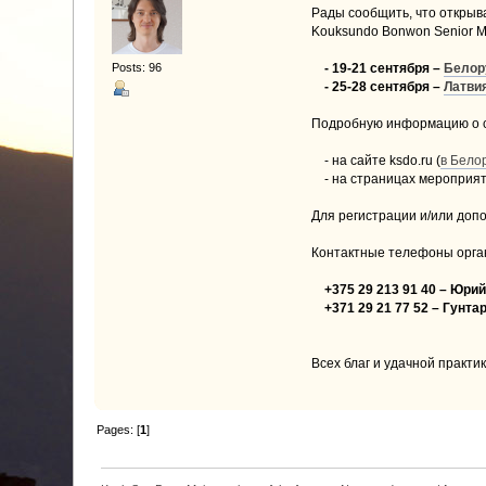
Рады сообщить, что открыв
Kouksundo Bonwon Senior M
Posts: 96
- 19-21 сентября –
Белор
- 25-28 сентября –
Латви
Подробную информацию о с
- на сайте ksdo.ru (
в Бело
- на страницах мероприяти
Для регистрации и/или до
Контактные телефоны орга
+375 29 213 91 40 – Юрий
+371 29 21 77 52 – Гунтар
Всех благ и удачной практик
Pages: [
1
]