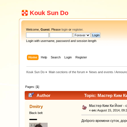
Kouk Sun Do
Welcome,
Guest
. Please
login
or
register
.
Login with username, password and session length
Home
Help
Search
Login
Register
Kouk Sun Do
»
Main sections of the forum
»
News and events / Announ
Pages: [
1
]
Author
Topic: Мастер Ким Ки
Мастер Ким Ки Йонг - 
Dmitry
«
on:
August 15, 2014, 09:
Black belt
Доброго времени суток, до