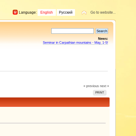
Language:
English
Русский
Go to website...
News:
Seminar in Carpathian mountains - May, 1-5!
« previous
next »
PRINT