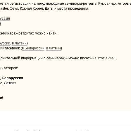
ается регистрация на международные семинары-ретриты Кук-сан-до, которые 
aster, Сеул, Южная Корея. Даты и места проведения:
уссия
я
еминарах-ретритах можно найти:
руссии
,
в Латвии
)
й facebook (
в Белоруссии
,
в Латвии
)
полнительной информации о семинарах – можно писать
на этот e-mail
.
низаторов:
, Белоруссия
с, Латвия
и!