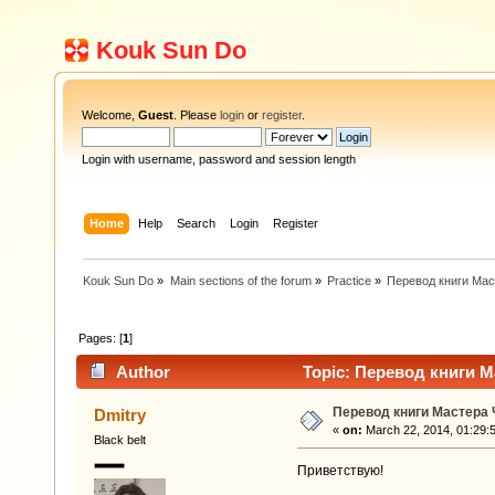
Kouk Sun Do
Welcome,
Guest
. Please
login
or
register
.
Login with username, password and session length
Home
Help
Search
Login
Register
Kouk Sun Do
»
Main sections of the forum
»
Practice
»
Перевод книги Мас
Pages: [
1
]
Author
Topic: Перевод книги М
Перевод книги Мастера 
Dmitry
«
on:
March 22, 2014, 01:29:
Black belt
Приветствую!