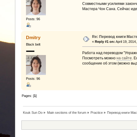
Совместными усилиями закончи
Мастера Чон Сана. Сейчас иде
Posts: 96
Re: Перевод книги Маст
Dmitry
«
Reply #1 on:
April 19, 2014
Black belt
Работа над переводом "Упражн
Посмотреть можно
на сайте
. 
сообщение об этом (можно выде
Posts: 96
Pages: [
1
]
Kouk Sun Do
»
Main sections of the forum
»
Practice
»
Перевод книги Мас