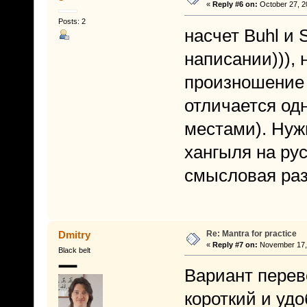
«
Reply #6 on:
October 27, 2
Posts: 2
насчет Buhl и 
написании))), 
произношение 
отличается од
местами). Нужн
хангыля на рус
смысловая раз
Re: Mantra for practice
Dmitry
«
Reply #7 on:
November 17, 
Black belt
Вариант перево
короткий и уд