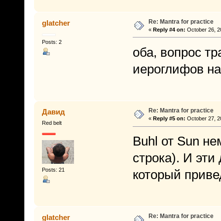
Re: Mantra for practice
glatcher
«
Reply #4 on:
October 26, 2
Posts: 2
оба, вопрос т
иероглифов на
Re: Mantra for practice
Давид
«
Reply #5 on:
October 27, 2
Red belt
Buhl от Sun не
строка). И эти
Posts: 21
который приве
Re: Mantra for practice
glatcher