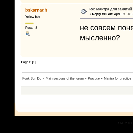
Re: Мантра для занятий
bskarnadh
«
Reply #10 on:
April 19, 201
Yellow belt
не совсем пон
Posts: 8
мысленно?
Pages: [
1
]
Kouk Sun Do
»
Main sections of the forum
»
Practice
»
Mantra for practice
SMF 2.0.1