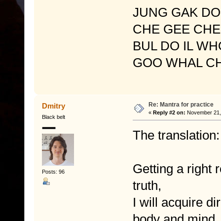
JUNG GAK D
CHE GEE CH
BUL DO IL W
GOO WHAL C
Re: Mantra for practice
Dmitry
«
Reply #2 on:
November 21, 
Black belt
The translation:
Getting a right 
Posts: 96
truth,
I will acquire d
body and mind.