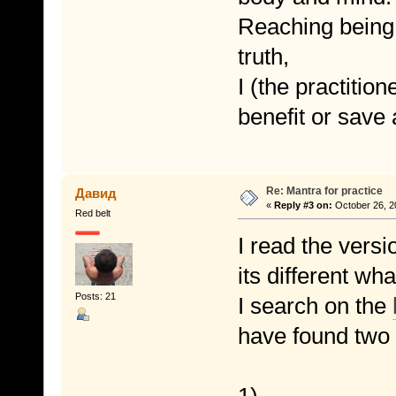
Reaching being
truth,
I (the practitio
benefit or save a
Re: Mantra for practice
Давид
«
Reply #3 on:
October 26, 2
Red belt
I read the versi
its different wha
Posts: 21
I search on the
have found two 
1)