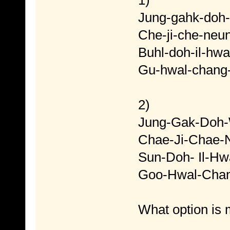
Jung-gahk-doh
Che-ji-che-neu
Buhl-doh-il-hwa
Gu-hwal-chang
2)
Jung-Gak-Doh
Chae-Ji-Chae-
Sun-Doh- Il-Hw
Goo-Hwal-Cha
What option is 