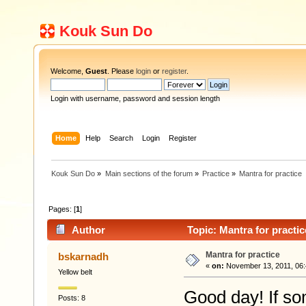
Kouk Sun Do
Welcome,
Guest
. Please
login
or
register
.
Login with username, password and session length
Home
Help
Search
Login
Register
Kouk Sun Do
»
Main sections of the forum
»
Practice
»
Mantra for practice
Pages: [
1
]
Author
Topic: Mantra for practi
Mantra for practice
bskarnadh
«
on:
November 13, 2011, 06:
Yellow belt
Good day! If s
Posts: 8