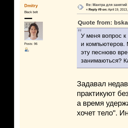
Re: Мантра для занятий
Dmitry
«
Reply #9 on:
April 19, 2013
Black belt
Quote from: bska
У меня вопрос к
и компьютеров. 
Posts: 96
эту песнюво вре
занимаються? К
Задавал недавн
практикуют бе
а время удерж
хочет тело". И