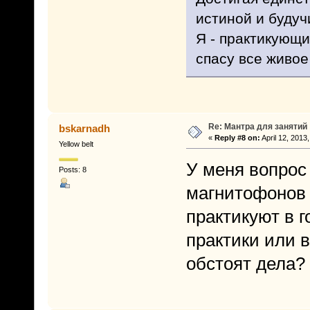
истиной и будуч
Я - практикующи
спасу все живое
Re: Мантра для занятий
bskarnadh
«
Reply #8 on:
April 12, 2013
Yellow belt
У меня вопрос 
Posts: 8
магнитофонов 
практикуют в г
практики или 
обстоят дела?