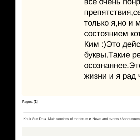
всё очень пон
препятствия,с
только я,но и 
состоянием ко
Ким :)Это дей
буквы.Такие р
осознаннее.Э
жизни и я рад 
Pages: [
1
]
Kouk Sun Do
»
Main sections of the forum
»
News and events / Announcem