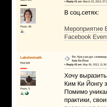
«
Reply #1 on:
March 23, 2013, 07:
В соц.сетях:
Posts: 96
Мероприятие В
Facebook Even
Re: Кук-сан-до: семинар
Lakshminath
Ким Ки Йонг
Red belt
«
Reply #2 on:
May 06, 2013, 11:36
Хочу выразить
Ким Ки Йонгу 
Posts: 5
Помимо уникал
практики, сво