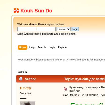
Kouk Sun Do
Welcome,
Guest
. Please
login
or
register
.
Login with username, password and session length
Home
Help
Search
Login
Register
Kouk Sun Do
»
Main sections of the forum
»
News and events / Announcem
Pages: [
1
]
Author
Topic: Кук-сан-до: семи
Кук-сан-до: семинар в Б
Dmitry
Ки Йонг
Black belt
«
on:
March 21, 2013, 04:10:26 PM 