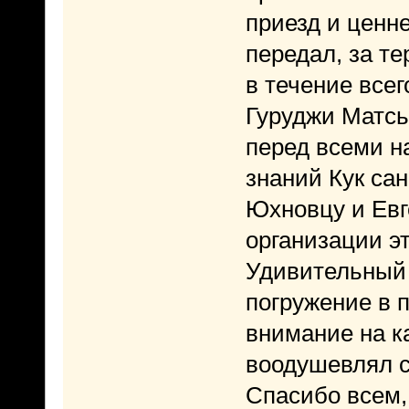
приезд и ценн
передал, за т
в течение все
Гуруджи Матсь
перед всеми н
знаний Кук са
Юхновцу и Евг
организации э
Удивительный 
погружение в 
внимание на к
воодушевлял 
Спасибо всем, 