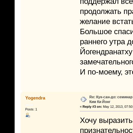
поддержал все
продолжать пра
желание встать
Большое спаси
раннего утра д
Йогендранатху
замечательног
И по-моему, э
Re: Кук-сан-до: семинар
Yogendra
Ким Ки Йонг
«
Reply #3 on:
May 12, 2013, 07:50
Posts: 1
Хочу выразить
признательнос