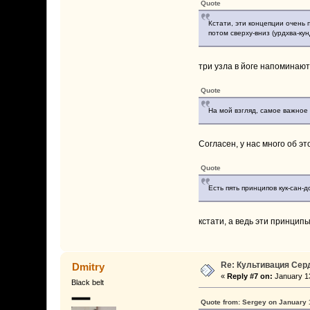
Quote
Кстати, эти концепции очень 
потом сверху-вниз (урдхва-ку
три узла в йоге напоминают
Quote
На мой взгляд, самое важное
Согласен, у нас много об э
Quote
Есть пять принципов кук-сан-
кстати, а ведь эти принцип
Re: Культивация Се
Dmitry
«
Reply #7 on:
January 13
Black belt
Quote from: Sergey on January 