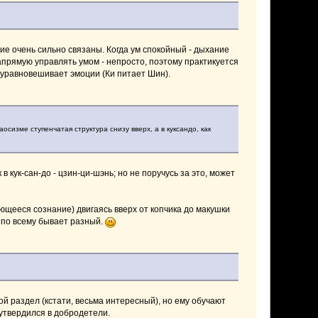
ие очень сильно связаны. Когда ум спокойный - дыхание
апрямую управлять умом - непросто, поэтому практикуется
 уравновешивает эмоции (Ки питает Шин).
сизме ступенчатая структура снизу вверх, а в куксандо, как
 кук-сан-до - цзин-ци-шэнь; но не поручусь за это, может
ющееся сознание) двигаясь вверх от копчика до макушки
я по всему бывает разный.
вой раздел (кстати, весьма интересный), но ему обучают
 утвердился в добродетели.