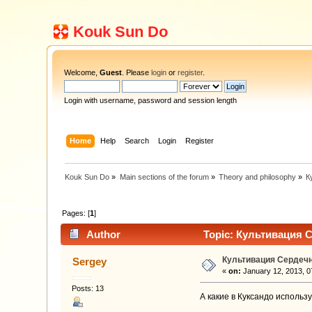
Kouk Sun Do
Welcome,
Guest
. Please
login
or
register
.
Login with username, password and session length
Home
Help
Search
Login
Register
Kouk Sun Do
»
Main sections of the forum
»
Theory and philosophy
»
К
Pages: [
1
]
Author
Topic: Культивация 
Культивация Сердеч
Sergey
«
on:
January 12, 2013, 0
Posts: 13
А какие в Куксандо исполь