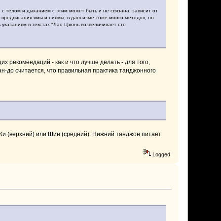
с телом и дыханием с этим может быть и не связана, зависит от
у предписания ямы и ниямы, в даосизме тоже много методов, но
ь указаниям в текстах "Лао Цзюнь возвеличивает сто
х рекомендаций - как и что лучше делать - для того,
ан-до считается, что правильная практика танджонного
 Ки (верхний) или Шин (средний). Нижний танджон питает
Logged