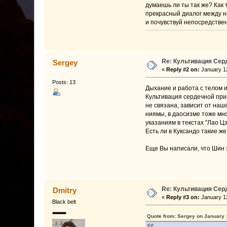
думаешь ли ты так же? Как 
прекрасный диалог между н
и почувствуй непосредстве
Re: Культивация Се
Sergey
«
Reply #2 on:
January 12
Posts: 13
Дыхание и работа с телом и
Культивация сердечной прир
не связана, зависит от наш
ниямы, в даосизме тоже мно
указаниям в текстах "Лао Ц
Есть ли в Куксандо такие ж
Еще Вы написали, что Шин э
Re: Культивация Се
Dmitry
«
Reply #3 on:
January 12
Black belt
Quote from: Sergey on January 