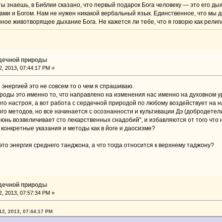
ты знаешь, в Библии сказано, что первый подарок Бога человеку — это его д
ами и Богом. Нам не нужен никакой вербальный язык. Единственное, что мы 
нное животворящее дыхание Бога. Не кажется ли тебе, что я говорю как рел
рдечной природы
, 2013, 07:44:17 PM »
 энергией это не совсем то о чем я спрашиваю.
оды это именно то, что направлено на изменения нас именно на духовном ур
его настроя, а вот работа с сердечной природой по любому воздействует на н
го методов, но все начинается с осознанности и культивации Дэ (добродетели
зюнь возвеличивает сто лекарственных снадобий", и избавляются от того что н
е конкретные указания и методы как в йоге и даосизме?
то энергия среднего танджона, а что тогда относится к верхнему таджону?
рдечной природы
, 2013, 07:57:34 PM »
12, 2013, 07:44:17 PM