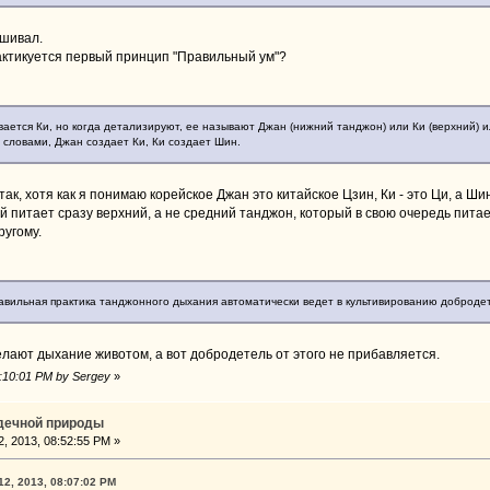
ашивал.
актикуется первый принцип "Правильный ум"?
ывается Ки, но когда детализируют, ее называют Джан (нижний танджон) или Ки (верхний) 
 словами, Джан создает Ки, Ки создает Шин.
так, хотя как я понимаю корейское Джан это китайское Цзин, Ки - это Ци, а Шин
й питает сразу верхний, а не средний танджон, который в свою очередь питае
ругому.
правильная практика танджонного дыхания автоматически ведет в культивированию доброде
елают дыхание животом, а вот добродетель от этого не прибавляется.
8:10:01 PM by Sergey
»
рдечной природы
, 2013, 08:52:55 PM »
12, 2013, 08:07:02 PM