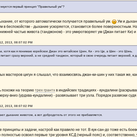
тикуется первый принцип "Правильный ум"?
ыхание, от которого автоматически получается правильный ум.
Ум и дыхан
ум в беспокойстве - дыхание ускоряется, становится более поверхностным. Н
ижней частью живота (танджоном) - это умиротворяет ум (Джан питает Ки) и
12, 2013, 08:07:02 PM
к, хотя как я понимаю корейское Джан это китайское Цзин, Ки - это Ци, а Шин - это Шэнь.
питает сразу верхний, а не средний танджон, который в свою очередь питает верхний, в дао
х мастеров цигун я слышал, что взаимосвязь джан-ки-шин у них такая же, как в
нь похожи на теорию
трех грантх
в индийских традициях - кундалини (раскрыва
сверху-вниз (урдхва-кундалини) - развязывает три узла. Порядок развязки суд
12, 2013, 08:07:02 PM
ают дыхание животом, а вот добродетель от этого не прибавляется.
е принципы и задачи, настрой как правило не тот. В кук-сан-до тоже есть бое
кто полностью освоил первые три уровня КСД (черный пояс) и, соответственно,