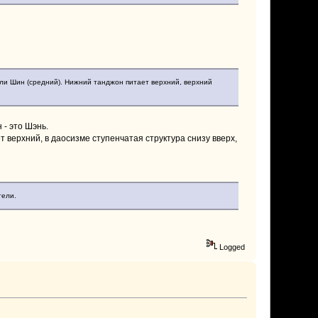
или Шин (средний). Нижний танджон питает верхний, верхний
 - это Шэнь.
т верхний, в даосизме ступенчатая структура снизу вверх,
тели.
Logged