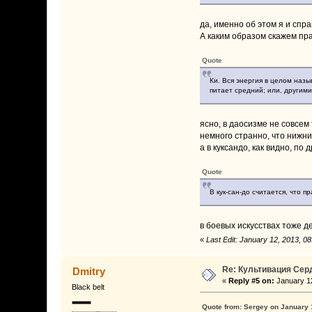
да, именно об этом я и спр
А каким образом скажем пр
Quote
Ки. Вся энергия в целом наз
питает средний; или, другими
ясно, в даосизме не совсем 
немного странно, что нижни
а в куксандо, как видно, по д
Quote
В кук-сан-до считается, что 
в боевых искусствах тоже д
«
Last Edit: January 12, 2013, 0
Re: Культивация Се
Dmitry
«
Reply #5 on:
January 12
Black belt
Quote from: Sergey on January 