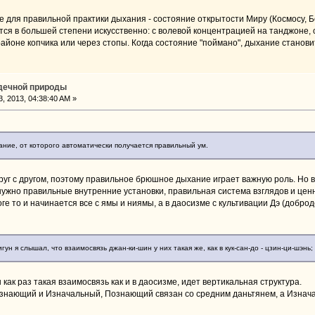
 для правильной практики дыхания - состояние открытости Миру (Космосу, Богу,
тся в большей степени искусственно: с волевой концентрацией на танджоне, 
 районе копчика или через стопы. Когда состояние "поймано", дыхание стано
рдечной природы
, 2013, 04:38:40 AM »
ание, от которого автоматически получается правильный ум.
друг с другом, поэтому правильное брюшное дыхание играет важную роль. Н
жно правильные внутренние установки, правильная система взглядов и ценнос
оге то и начинается все с ямы и ниямы, а в даосизме с культивации Дэ (доброд
ун я слышал, что взаимосвязь джан-ки-шин у них такая же, как в кук-сан-до - цзин-ци-шэнь;
как раз такая взаимосвязь как и в даосизме, идет вертикальная структура.
нающий и Изначальный, Познающий связан со средним даньтянем, а Изначал