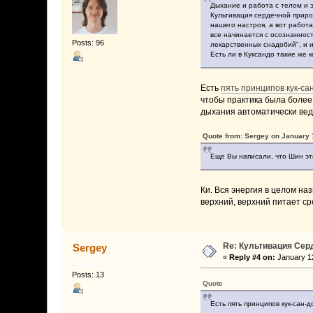
Дыхание и работа с телом и э
Культивация сердечной приро
нашего настроя, а вот работа
все начинается с осознанност
Posts: 96
лекарственных снадобий", и и
Есть ли в Куксандо такие же 
Есть
пять принципов кук-са
чтобы практика была более 
дыхания автоматически вед
Quote from: Sergey on January 
Еще Вы написали, что Шин эт
Ки. Вся энергия в целом на
верхний, верхний питает ср
Re: Культивация Се
Sergey
«
Reply #4 on:
January 12
Posts: 13
Quote
Есть пять принципов кук-сан-