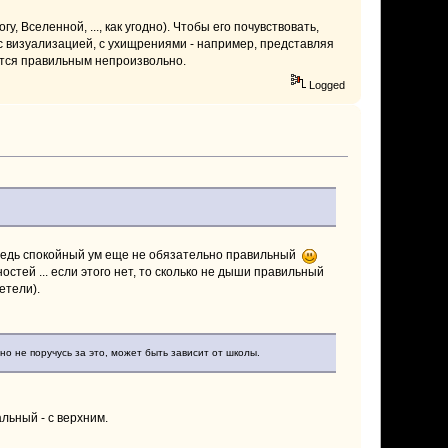
 Вселенной, ..., как угодно). Чтобы его почувствовать,
с визуализацией, с ухищрениями - например, представляя
вится правильным непроизвольно.
Logged
о ведь спокойный ум еще не обязательно правильный
тей ... если этого нет, то сколько не дыши правильный
етели).
 но не поручусь за это, может быть зависит от школы.
ьный - с верхним.