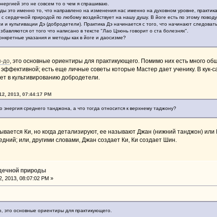
нергией это не совсем то о чем я спрашиваю.
ды это именно то, что направлено на изменения нас именно на духовном уровне, практика 
 с сердечной природой по любому воздействует на нашу душу. В йоге есть по этому повод
и и культивации Дэ (добродетели). Практика Дэ начинается с того, что начинают следоват
збавляются от того что написано в тексте "Лао Цзюнь говорит о ста болезнях".
конкретные указания и методы как в йоге и даосизме?
н-до
, это основные ориентиры для практикующего. Помимо них есть много общи
эффективной; есть еще личные советы которые Мастер дает ученику. В кук-с
ет в культивированию добродетели.
12, 2013, 07:44:17 PM
о энергия среднего танджона, а что тогда относится к верхнему таджону?
зывается Ки, но когда детализируют, ее называют Джан (нижний танджон) или
едний; или, другими словами, Джан создает Ки, Ки создает Шин.
рдечной природы
, 2013, 08:07:02 PM »
до, это основные ориентиры для практикующего.