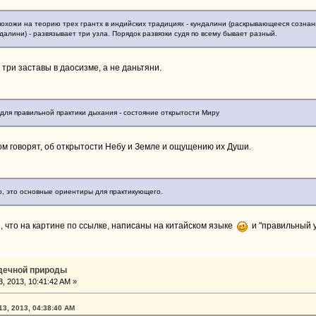
похожи на теорию трех грантх в индийских традициях - кундалини (раскрывающееся сознание
ндалини) - развязывает три узла. Порядок развязки судя по всему бывает разный.
 три заставы в даосизме, а не даньтяни.
 для правильной практики дыхания - состояние открытости Миру
том говорят, об открытости Небу и Земле и ощущению их Души.
до, это основные ориентиры для практикующего.
ы, что на картине по ссылке, написаны на китайском языке
и "правильный у
рдечной природы
, 2013, 10:41:42 AM »
13, 2013, 04:38:40 AM