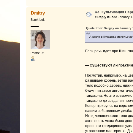
Re: Культивация Се
Dmitry
«
Reply #1 on:
January 12
Black belt
Quote from: Sergey on January 
А какие в Куксандо использу
Если речь идет про Шин, эн
Posts: 96
— Существуют ли практики
Посмотри, например, на цве
развиваем корень, ветви р
тело подобно дереву, нижни
будут питаться автоматичес
танджона. Но это возможно
танджоне до создания прочн
Концентрируясь на верхнем
нашим собственным дисбал
Итак, человеческое тело д
активность мозга была дос
прошлом традиционно уделя
утраченное мастерство. Ды