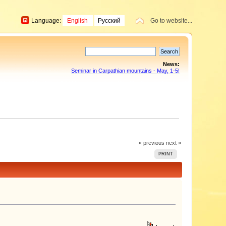
Language:
English
Русский
Go to website...
News:
Seminar in Carpathian mountains - May, 1-5!
« previous
next »
PRINT