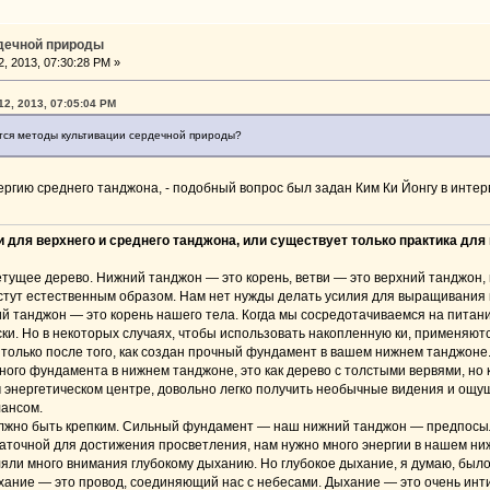
рдечной природы
, 2013, 07:30:28 PM »
12, 2013, 07:05:04 PM
ются методы культивации сердечной природы?
ергию среднего танджона, - подобный вопрос был задан Ким Ки Йонгу в инте
 для верхнего и среднего танджона, или существует только практика для
тущее дерево. Нижний танджон — это корень, ветви — это верхний танджон, 
астут естественным образом. Нам нет нужды делать усилия для выращивания 
й танджон — это корень нашего тела. Когда мы сосредотачиваемся на питани
ки. Но в некоторых случаях, чтобы использовать накопленную ки, применяют
 только после того, как создан прочный фундамент в вашем нижнем танджоне
ого фундамента в нижнем танджоне, это как дерево с толстыми вервями, но 
 энергетическом центре, довольно легко получить необычные видения и ощу
ансом.
олжно быть крепким. Сильный фундамент — наш нижний танджон — предпосыл
таточной для достижения просветления, нам нужно много энергии в нашем ниж
ли много внимания глубокому дыханию. Но глубокое дыхание, я думаю, было
хание — это провод, соединяющий нас с небесами. Дыхание — это очень инт