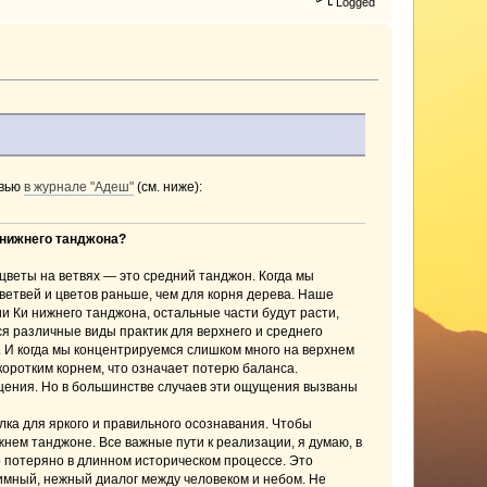
Logged
рвью
в журнале "Адеш"
(см. ниже):
 нижнего танджона?
цветы на ветвях — это средний танджон. Когда мы
ветвей и цветов раньше, чем для корня дерева. Наше
и Ки нижнего танджона, остальные части будут расти,
ся различные виды практик для верхнего и среднего
. И когда мы концентрируемся слишком много на верхнем
коротким корнем, что означает потерю баланса.
щения. Но в большинстве случаев эти ощущения вызваны
ка для яркого и правильного осознавания. Чтобы
нем танджоне. Все важные пути к реализации, я думаю, в
 потеряно в длинном историческом процессе. Это
имный, нежный диалог между человеком и небом. Не