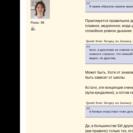
А каким образом скажем прак
Практикуется правильное д
Posts: 96
плавное, медленное; когда 
спокойное ровное дыхание н
Quote from: Sergey on January 
ясно, в даосизме не совсем та
немного странно, что нижний 
видно, по другому.
Может быть. Хотя от знакомы
быть зависит от школы.
Кстати, эти концепции оче
(кула-кундалини), а потом 
Quote from: Sergey on January 
в боевых искусствах тоже дел
Да, в большинстве БИ други
(как правило) только тех, 