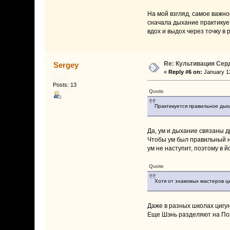
На мой взгляд, самое важное
сначала дыхание практикуе
вдох и выдох через точку в
Re: Культивация Се
Sergey
«
Reply #6 on:
January 13
Posts: 13
Quote
Практикуется правильное дых
Да, ум и дыхание связаны 
Чтобы ум был правильный ну
ум не наступит, поэтому в й
Quote
Хотя от знакомых мастеров циг
Даже в разных школах цигун 
Еще Шэнь разделяют на Поз