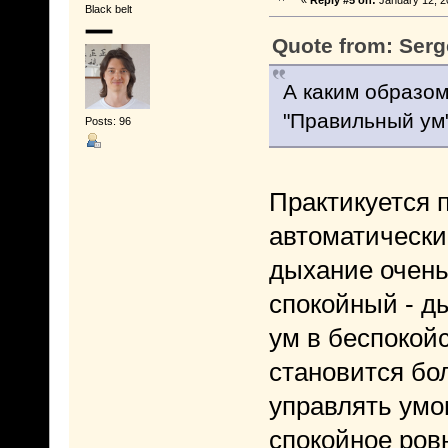
«
Reply #5 on:
January 12, 2
Black belt
Quote from: Serg
А каким образом
"Правильный ум
Posts: 96
Практикуется 
автоматически
дыхание очень
спокойный - д
ум в беспокойс
становится бо
управлять умом
спокойное ров