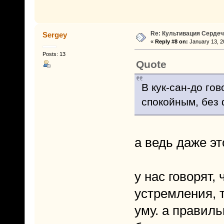
Re: Культивация Серде
Sergey
«
Reply #8 on:
January 13, 2
Posts: 13
Quote
В кук-сан-до го
спокойным, без 
а ведь даже э
у нас говорят,
устремления, 
уму. а правил