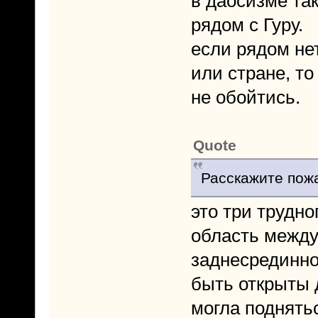
в даосизме та
рядом с Гуру.
если рядом нет
или стране, т
не обойтись.
Quote
Расскажите пожа
это три трудн
область между
заднесрединно
быть открыты 
могла поднятьс