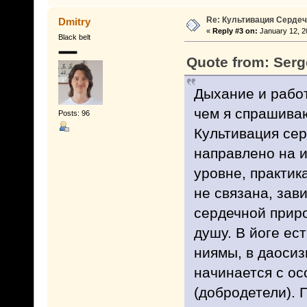
Re: Культивация Серде
Dmitry
«
Reply #3 on:
January 12, 2
Black belt
Quote from: Serg
Дыхание и работ
чем я спрашива
Posts: 96
Культивация сер
направлено на 
уровне, практик
не связана, зав
сердечной прир
душу. В йоге ес
ниямы, в даосиз
начинается с ос
(добродетели). П