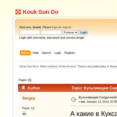
Kouk Sun Do
Welcome,
Guest
. Please
login
or
register
.
Login with username, password and session length
Home
Help
Search
Login
Register
Kouk Sun Do
»
Main sections of the forum
»
Theory and philosophy
»
Куль
Pages: [
1
]
Author
Topic: Культивация Сер
Культивация Сердечной
Sergey
«
on:
January 12, 2013, 07:0
Posts: 13
А какие в Кук