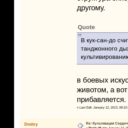
другому.
Quote
В кук-сан-до сч
танджонного ды
культивировани
в боевых иску
животом, а вот
прибавляется.
«
Last Edit: January 12, 2013, 08:1
Re: Культивация Серде
Dmitry