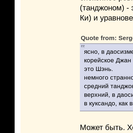
(танджоном) - 
Ки) и уравнов
Quote from: Serg
ясно, в даосизм
корейское Джан э
это Шэнь.
немного странно
средний танджон
верхний, в даос
в куксандо, как 
Может быть. Х