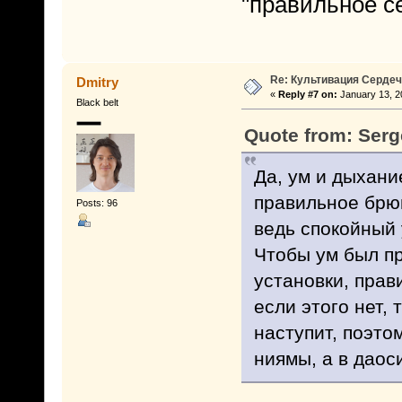
"правильное 
Re: Культивация Серде
Dmitry
«
Reply #7 on:
January 13, 2
Black belt
Quote from: Serg
Да, ум и дыхани
правильное брю
Posts: 96
ведь спокойный
Чтобы ум был п
установки, прав
если этого нет,
наступит, поэтом
ниямы, а в даос