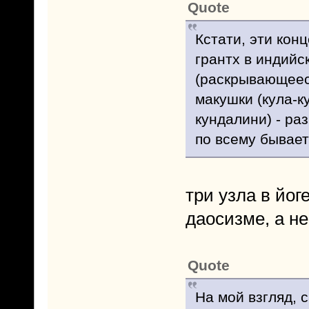
Quote
Кстати, эти кон
грантх в индийс
(раскрывающееся
макушки (кула-к
кундалини) - ра
по всему бывает
три узла в йог
даосизме, а не
Quote
На мой взгляд, 