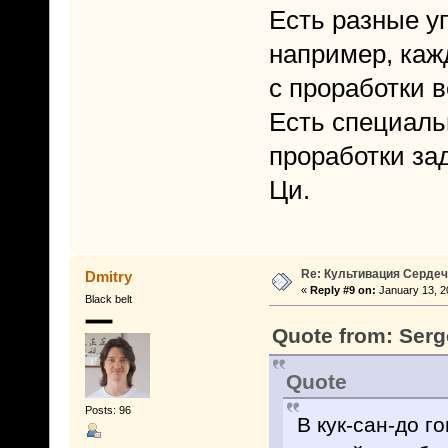
Есть разные у
например, каж
с проработки в
Есть специал
проработки за
Ци.
Re: Культивация Серде
Dmitry
«
Reply #9 on:
January 13, 2
Black belt
Quote from: Serg
Quote
Posts: 96
В кук-сан-до г