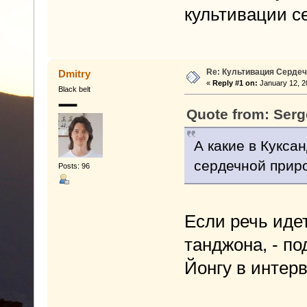
культивации с
Re: Культивация Серде
Dmitry
«
Reply #1 on:
January 12, 2
Black belt
Quote from: Serg
А какие в Кукса
сердечной прир
Posts: 96
Если речь иде
танджона, - п
Йонгу в инте