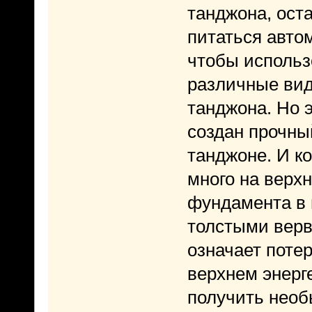
танджона, оста
питаться автом
чтобы использ
различные вид
танджона. Но э
создан прочн
танджоне. И к
много на верх
фундамента в 
толстыми верв
означает поте
верхнем энерг
получить необ