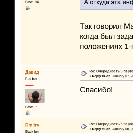
А откуда эта ин
Posts: 96
Так говорил М
когда был зад
положениях 1-
Re: Очередность 5 перв
Давид
«
Reply #4 on:
January 07, 2
Red belt
Спасибо!
Posts: 21
Re: Очередность 5 перв
Dmitry
«
Reply #5 on:
January 08, 2
Black belt