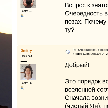
Вопрос к знато
Posts: 21
Очередность в
позах. Почему 
ту?
Re: Очередность 5 перв
Dmitry
«
Reply #1 on:
January 04, 2
Black belt
Добрый!
Это порядок в
Posts: 96
вселенной сог
Сначала возни
(чистый Ян), п