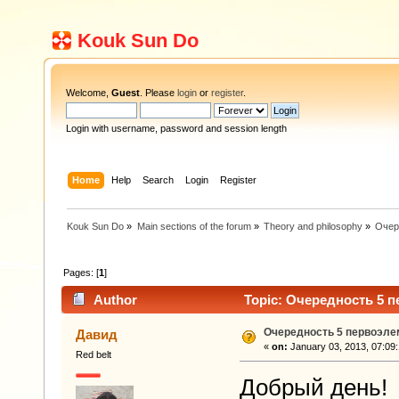
Kouk Sun Do
Welcome,
Guest
. Please
login
or
register
.
Login with username, password and session length
Home
Help
Search
Login
Register
Kouk Sun Do
»
Main sections of the forum
»
Theory and philosophy
»
Очер
Pages: [
1
]
Author
Topic: Очередность 5 п
Очередность 5 первоэле
Давид
«
on:
January 03, 2013, 07:09
Red belt
Добрый день!