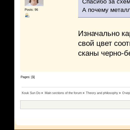
Спасибо за схе
А почему метал
Posts: 96
Изначально ка
свой цвет соот
сканы черно-б
Pages: [
1
]
Kouk Sun Do
»
Main sections of the forum
»
Theory and philosophy
»
Очер