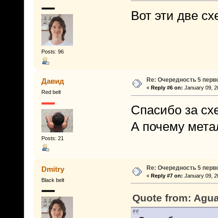
Вот эти две сх
Posts: 96
Re: Очередность 5 перв
Давид
«
Reply #6 on:
January 09, 2
Red belt
Спасибо за сх
А почему мета
Posts: 21
Re: Очередность 5 перв
Dmitry
«
Reply #7 on:
January 09, 2
Black belt
Quote from: Agua