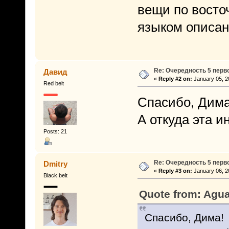
вещи по вост
языком описаны
Re: Очередность 5 перв
Давид
«
Reply #2 on:
January 05, 2
Red belt
Спасибо, Дима
А откуда эта 
Posts: 21
Re: Очередность 5 перв
Dmitry
«
Reply #3 on:
January 06, 2
Black belt
Quote from: Agua
Спасибо, Дима!