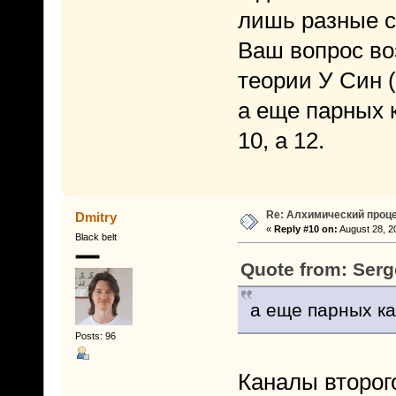
лишь разные с
Ваш вопрос во
теории У Син 
а еще парных 
10, а 12.
Re: Алхимический проце
Dmitry
«
Reply #10 on:
August 28, 2
Black belt
Quote from: Serg
а еще парных ка
Posts: 96
Каналы второго