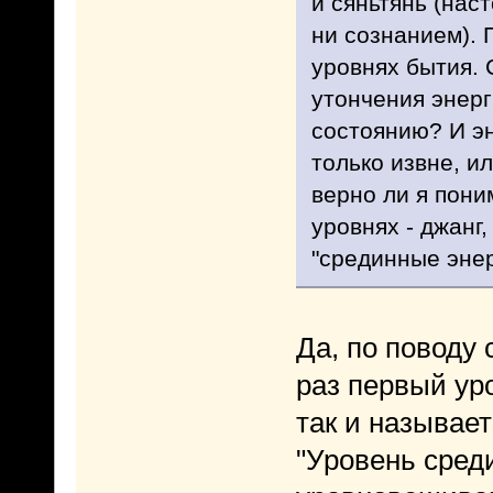
и сяньтянь (нас
ни сознанием). 
уровнях бытия. 
утончения энерг
состоянию? И эн
только извне, и
верно ли я пони
уровнях - джанг,
"срединные энер
Да, по поводу 
раз первый уро
так и называет
"Уровень среди