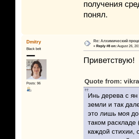
получения сред
понял.
Re: Алхимический проце
Dmitry
«
Reply #8 on:
August 26, 20
Black belt
Приветствую!
Quote from: vikr
Posts: 96
Инь дерева с ян 
земли и так дал
это лишь моя до
таком раскладе 
каждой стихии, 