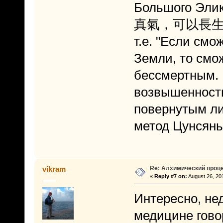
Большого Эли
真氣，可以長生
т.е. "Если см
Земли, то смо
бессмертным. 
возвышенности
повернутым ли
метод Цунсянь 
Re: Алхимический проце
vikram
«
Reply #7 on:
August 26, 20
Интересно, не
медицине говор