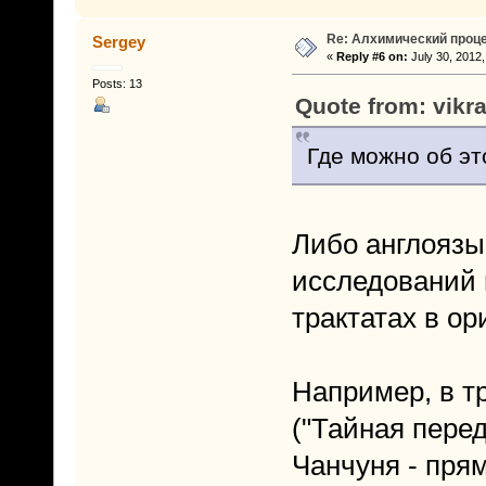
Re: Алхимический проце
Sergey
«
Reply #6 on:
July 30, 2012,
Posts: 13
Quote from: vikr
Где можно об эт
Либо англоязы
исследований 
трактатах в ор
Например, 
("Тайная пере
Чанчуня - пря