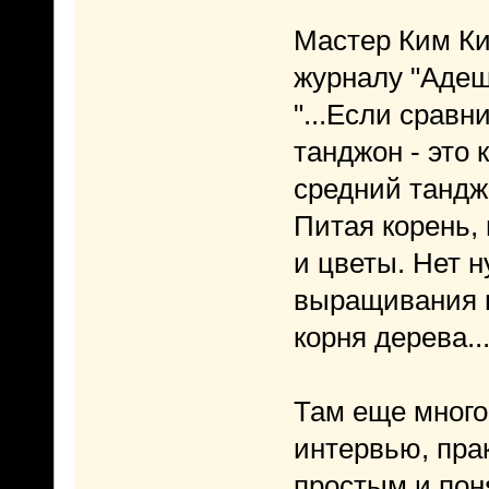
Мастер Ким Ки
журналу "Адеш"
"...Если сравн
танджон - это 
средний танджо
Питая корень,
и цветы. Нет 
выращивания в
корня дерева...
Там еще много
интервью, пра
простым и пон