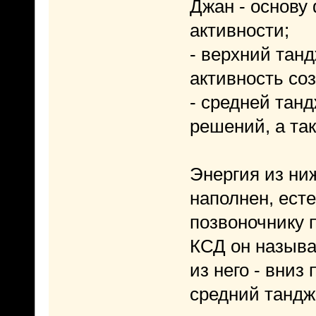
Джан - основу
активности;
- верхний танд
активность со
- средней танд
решений, а та
Энергия из ниж
наполнен, ест
позвоночнику 
КСД он называе
из него - вни
средний тандж