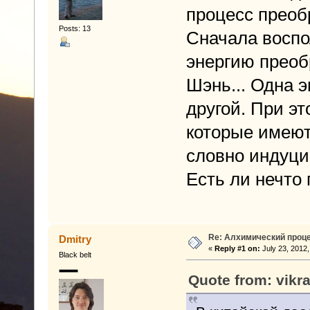
процесс преоб
Posts: 13
Сначала воспо
энергию преоб
Шэнь... Одна 
другой. При эт
которые имеют
словно индуци
Есть ли нечто 
Re: Алхимический проце
Dmitry
«
Reply #1 on:
July 23, 2012,
Black belt
Quote from: vikr