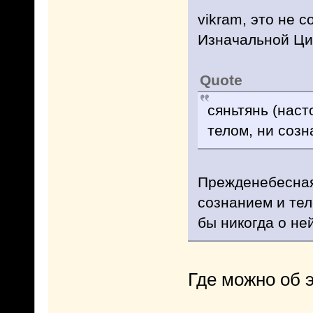
vikram, это не 
Изначальной Ци
Quote
сяньтянь (наст
телом, ни созн
Прежденебесная
сознанием и тел
бы никогда о ней
Где можно об 