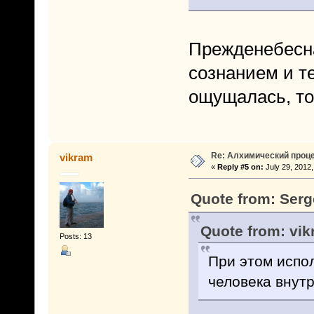
Прежденебесна
сознанием и т
ощущалась, то 
Re: Алхимический проце
vikram
«
Reply #5 on:
July 29, 2012,
Quote from: Serg
Quote from: vik
Posts: 13
При этом испо
человека внутр