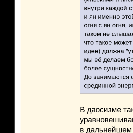
внутри каждой с
и ян именно это
огня с ян огня, 
таком не слышал
что такое может
идее) должна "у
мы её делаем бо
более сущностно
До занимаются с
срединной энерги
В даосизме так
уравновешиван
в дальнейшем и