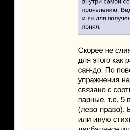
внутри самой се
проявлению. Вед
и ян для получе
понял.
Скорее не сли
для этого как 
сан-до. По пов
упражнения на 
связано с соо
парные, т.е. 5
(лево-право).
или иную стих
дисбалансе ил