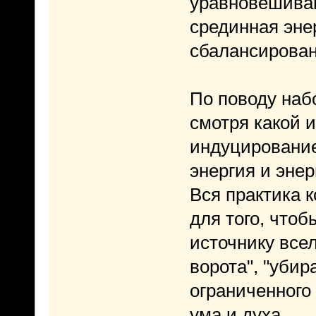
уравновешиваю
срединная эне
сбалансирован
По поводу наб
смотря какой 
индуцировани
энергия и энер
Вся практика 
для того, что
источнику все
ворота", "убир
ограниченного 
ума и духа.