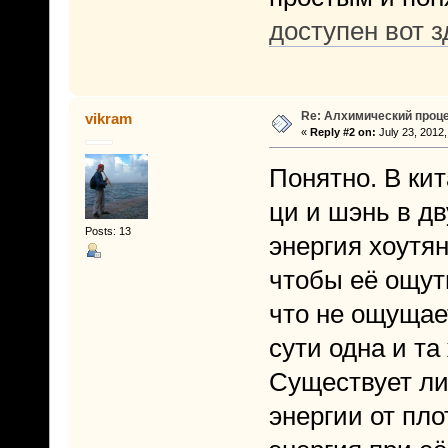
доступен вот з
Re: Алхимический проце
vikram
«
Reply #2 on:
July 23, 2012,
Понятно. В кит
ци и шэнь в дв
Posts: 13
энергия хоутян
чтобы её ощути
что не ощущае
сути одна и та
Существует ли 
энергии от пло