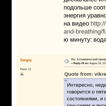
подольше соот
энергия уравно
на видео
http:
and-breathing/f
ю минуту: вода
Re: Алхимический проце
Sergey
«
Reply #9 on:
August 28, 20
Posts: 13
Quote from: vikr
Интересно, неда
говорится о пят
состояниями, и 
(иньскими и янс