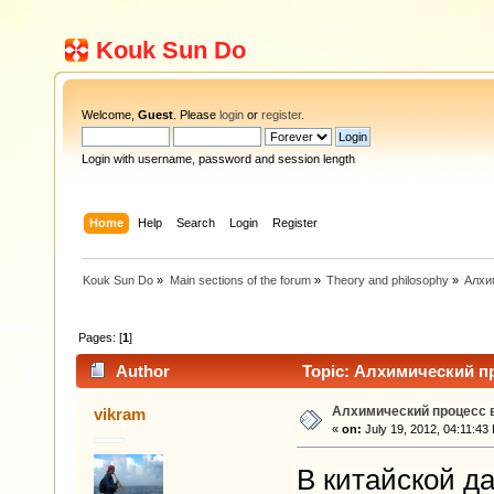
Kouk Sun Do
Welcome,
Guest
. Please
login
or
register
.
Login with username, password and session length
Home
Help
Search
Login
Register
Kouk Sun Do
»
Main sections of the forum
»
Theory and philosophy
»
Алхи
Pages: [
1
]
Author
Topic: Алхимический пр
Алхимический процесс в
vikram
«
on:
July 19, 2012, 04:11:43
В китайской д