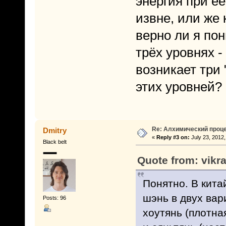
энергия при е
извне, или же 
верно ли я по
трёх уровнях -
возникает три
этих уровней?
Re: Алхимический проце
Dmitry
«
Reply #3 on:
July 23, 2012,
Black belt
Quote from: vikr
Понятно. В кита
шэнь в двух вар
Posts: 96
хоутянь (плотна