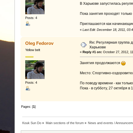
В Харькове запустилась регуля
Пока занятия проходят только 
Posts: 4
Приглашаются как начинающие, 
«
Last Edit: December 18, 2011, 03
Re: Регулярная группа 
Oleg Fedorov
Харькове
Yellow belt
«
Reply #1 on:
October 27, 2012, 1
Занятия продолжаются
Место: Спортивно-оздоровител
Posts: 4
По поводу времени - как толь
Пока - в субботу, 27 октября в
Pages: [
1
]
Kouk Sun Do
»
Main sections of the forum
»
News and events / Announcem