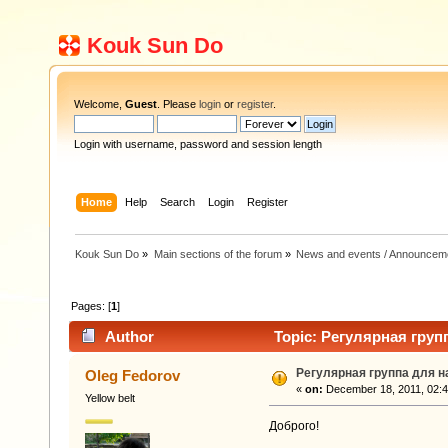
Kouk Sun Do
Welcome,
Guest
. Please
login
or
register
.
Login with username, password and session length
Home
Help
Search
Login
Register
Kouk Sun Do
»
Main sections of the forum
»
News and events / Announcem
Pages: [
1
]
Author
Topic: Регулярная груп
Регулярная группа для 
Oleg Fedorov
«
on:
December 18, 2011, 02:4
Yellow belt
Доброго!