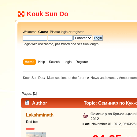
Kouk Sun Do
Welcome,
Guest
. Please
login
or
register
.
Login with username, password and session length
Home
Help
Search
Login
Register
Kouk Sun Do
»
Main sections of the forum
»
News and events / Announcem
Pages: [
1
]
Author
Topic: Семинар по Кук-с
Семинар по Кук-сан-до в
Lakshminath
2012
Red belt
«
on:
November 01, 2012, 05:03:28