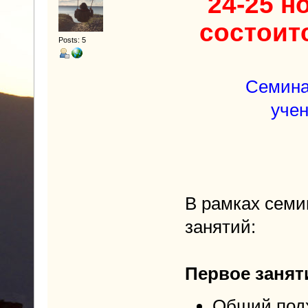
24-25 н
состоит
Posts: 5
Семина
учен
В рамках семи
занятий:
Первое заняти
Общий подх