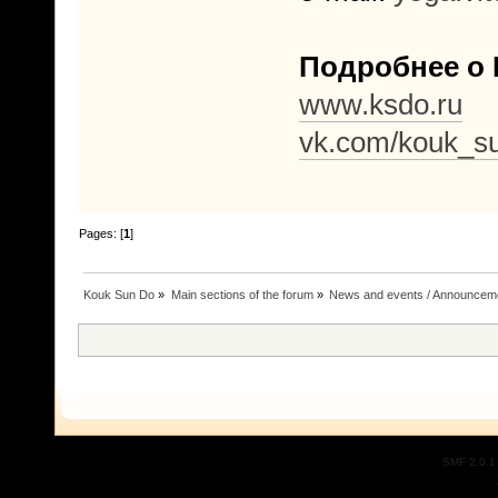
Подробнее о 
www.ksdo.ru
vk.com/kouk_s
Pages: [
1
]
Kouk Sun Do
»
Main sections of the forum
»
News and events / Announcem
SMF 2.0.1