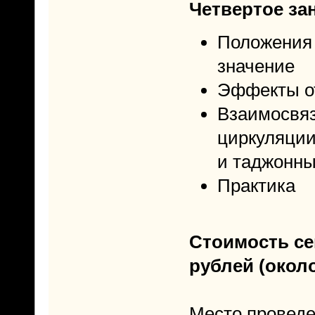
Четвертое зан
Положения 
значение
Эффекты от
Взаимосвя
циркуляци
и таджонн
Практика
Стоимость се
рублей (около
Место проведе