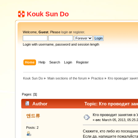
Kouk Sun Do
Welcome,
Guest
. Please
login
or
register
.
Login with username, password and session length
Home
Help
Search
Login
Register
Kouk Sun Do
»
Main sections of the forum
»
Practice
»
Кто проводит заня
Pages: [
1
]
Author
Topic: Кто проводит зан
Кто проводит занятия в 
앤드류
«
on:
March 05, 2013, 05:25:
Posts: 2
Скажите, кто либо из посещаю
Если да, напишите пожалуйста 