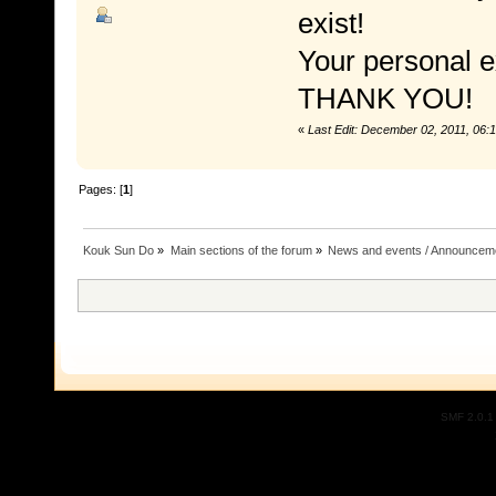
exist!
Your personal e
THANK YOU!
«
Last Edit: December 02, 2011, 06
Pages: [
1
]
Kouk Sun Do
»
Main sections of the forum
»
News and events / Announcem
SMF 2.0.1