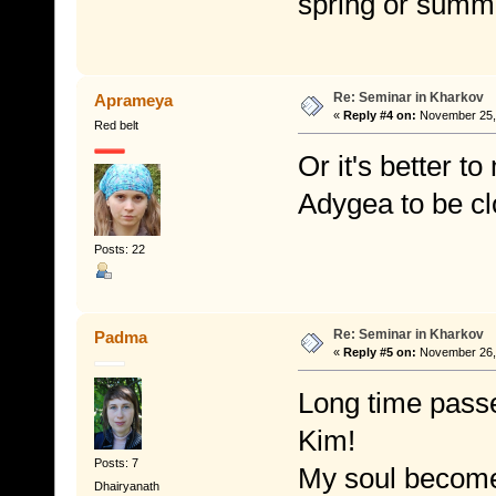
spring or summe
Re: Seminar in Kharkov
Aprameya
«
Reply #4 on:
November 25, 
Red belt
Or it's better to
Adygea to be cl
Posts: 22
Re: Seminar in Kharkov
Padma
«
Reply #5 on:
November 26, 
Long time passe
Kim!
Posts: 7
My soul become
Dhairyanath