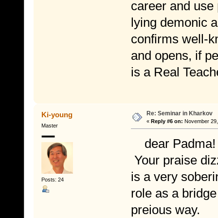
career and use 
lying demonic 
confirms well-k
and opens, if pe
is a Real Teach
Re: Seminar in Kharkov
Ki-young
«
Reply #6 on:
November 29, 
Master
dear Padma!
Your praise diz
is a very sober
Posts: 24
role as a bridg
preious way.