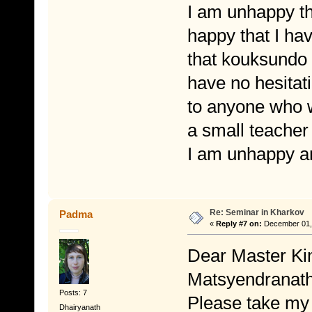
I am unhappy th
happy that I ha
that kouksundo i
have no hesitat
to anyone who w
a small teacher 
I am unhappy a
Re: Seminar in Kharkov
Padma
«
Reply #7 on:
December 01, 
Dear Master Ki
Matsyendranath
Posts: 7
Please take my 
Dhairyanath