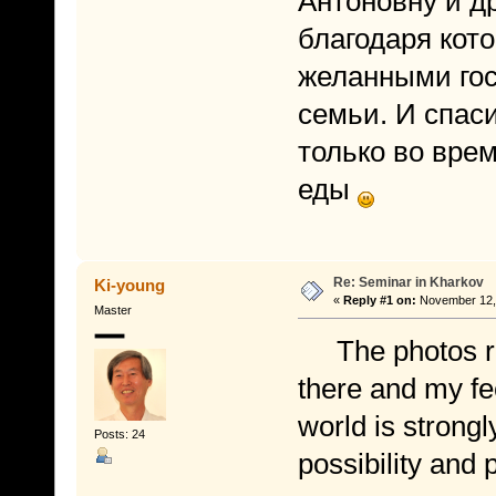
Антоновну и др
благодаря кот
желанными гос
семьи. И спас
только во врем
еды
Re: Seminar in Kharkov
Ki-young
«
Reply #1 on:
November 12, 
Master
The photos re
there and my feel
world is strongl
Posts: 24
possibility and 