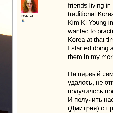
friends living i
traditional Kor
Posts: 16
Kim Ki Young im
wanted to practic
Korea at that t
I started doing 
them in my morn
На первый сем
удалось, не от
получилось по
И получить на
(Дмитрия) о п