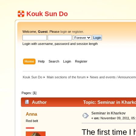
Kouk Sun Do
Welcome,
Guest
. Please
login
or
register
.
Login with username, password and session length
Home
Help
Search
Login
Register
Kouk Sun Do
»
Main sections of the forum
»
News and events / Announcem
Pages: [
1
]
Author
Topic: Seminar in Khark
Seminar in Kharkov
Anna
«
on:
November 09, 2011, 05:
Red belt
The first time 