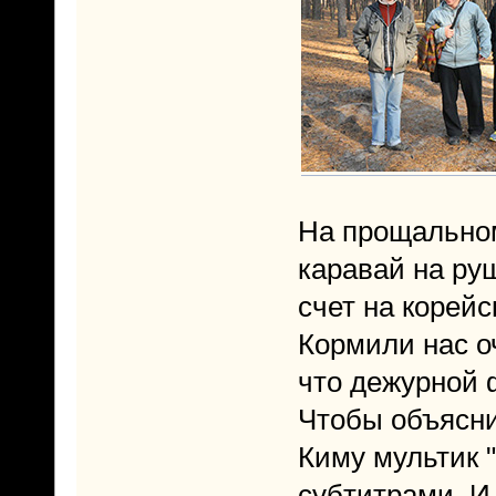
На прощально
каравай на руш
счет на корей
Кормили нас о
что дежурной 
Чтобы объясни
Киму мультик 
субтитрами. И 