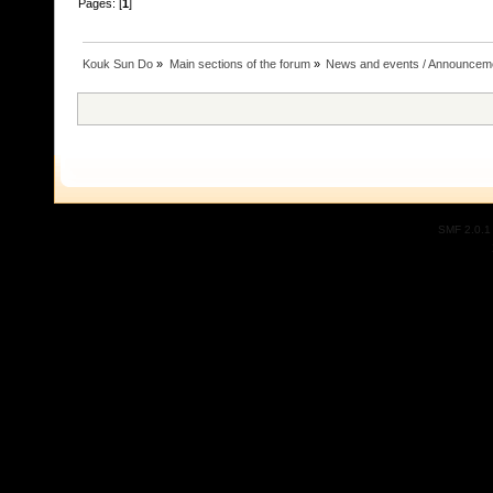
Pages: [
1
]
Kouk Sun Do
»
Main sections of the forum
»
News and events / Announcem
SMF 2.0.1