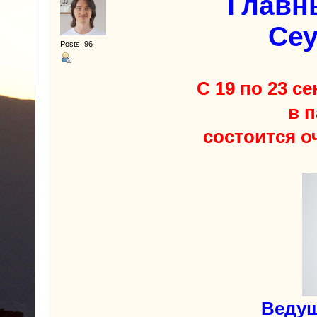
Главн
Сеу
Posts: 96
С 19 по 23 с
в 
состоится о
Ведущ