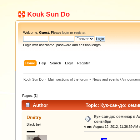
Kouk Sun Do
Welcome,
Guest
. Please
login
or
register
.
Login with username, password and session length
Home
Help
Search
Login
Register
Kouk Sun Do
»
Main sections of the forum
»
News and events / Announcem
Pages: [
1
]
Author
Topic: Кук-сан-до: семи
Кук-сан-до: семинар в А
Dmitry
сентября
Black belt
«
on:
August 12, 2012, 11:36:39 AM 