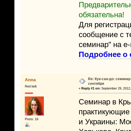
Предварительн
обязательна!
Для регистрац
сообщение с т
семинар" на e
Подробнее о с
Re: Кук-сан-до: семинар
Anna
сентября
Red belt
«
Reply #1 on:
September 29, 2012,
Семинар в Кры
практикующие 
Posts: 16
и Украины: Мо