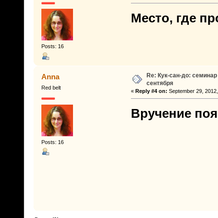
Место, где п
Posts: 16
Re: Кук-сан-до: семинар
Anna
сентября
Red belt
«
Reply #4 on:
September 29, 2012,
Вручение поя
Posts: 16