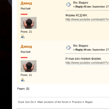
Re: Видео
Давид
«
Reply #3 on:
September 27,
Red belt
Формы КСД МА:
http://www.youtube.com/watch?
Posts: 21
Re: Видео
Давид
«
Reply #4 on:
September 27,
Red belt
И еще раз первая форма:
http://www.youtube.com/watch
Posts: 21
Pages: [
1
]
Kouk Sun Do
»
Main sections of the forum
»
Practice
»
Видео