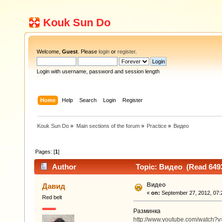
Kouk Sun Do
Welcome,
Guest
. Please
login
or
register
.
Login with username, password and session length
Home
Help
Search
Login
Register
Kouk Sun Do
»
Main sections of the forum
»
Practice
»
Видео
Pages: [
1
]
Author
Topic: Видео (Read 6493
Видео
Давид
«
on:
September 27, 2012, 07:
Red belt
Разминка
http://www.youtube.com/watch?