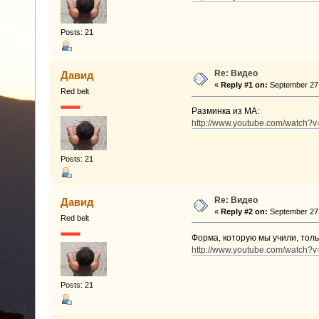
Posts: 21
Re: Видео
Давид
«
Reply #1 on:
September 27,
Red belt
Разминка из МА:
http://www.youtube.com/watch
Posts: 21
Re: Видео
Давид
«
Reply #2 on:
September 27,
Red belt
Форма, которую мы учили, толь
http://www.youtube.com/watch?v
Posts: 21