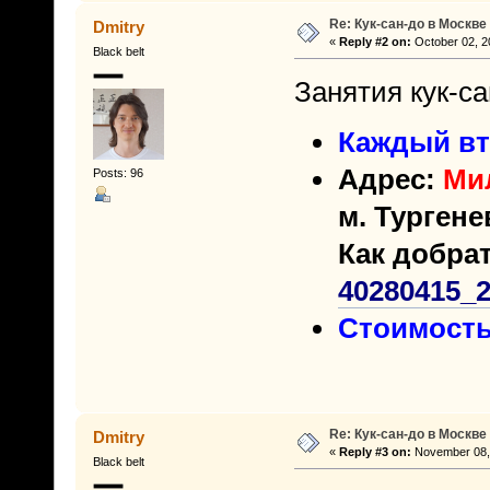
Re: Кук-сан-до в Москве
Dmitry
«
Reply #2 on:
October 02, 2
Black belt
Занятия кук-с
Каждый вто
Адрес:
Мил
Posts: 96
м. Тургене
Как добрат
40280415_
Стоимость 
Re: Кук-сан-до в Москве
Dmitry
«
Reply #3 on:
November 08, 
Black belt