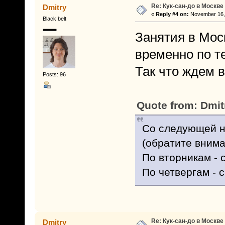
Re: Кук-сан-до в Москве
Dmitry
«
Reply #4 on:
November 16, 
Black belt
Занятия в Моск
временно по т
Так что ждем в
Posts: 96
Quote from: Dmit
Со следующей не
(обратите внима
По вторникам - с
По четвергам - с
Re: Кук-сан-до в Москве
Dmitry