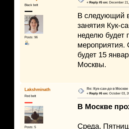
«
Reply #5 on:
December 21, 
Black belt
В следующий вт
занятия Кук-с
неделю будет 
Posts: 96
мероприятия. 
будет 15 января
Москвы.
Re: Кук-сан-до в Москве
Lakshminath
«
Reply #6 on:
October 03, 2
Red belt
В Москве про
Среда, Пятниц
Posts: 5