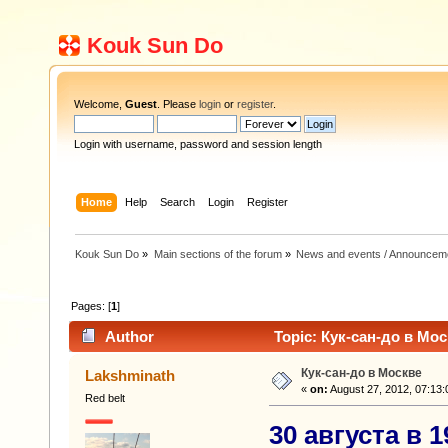
Kouk Sun Do
Welcome,
Guest
. Please
login
or
register
.
Login with username, password and session length
Home
Help
Search
Login
Register
Kouk Sun Do
»
Main sections of the forum
»
News and events / Announcem
Pages: [
1
]
Author
Topic: Кук-сан-до в Мос
Кук-сан-до в Москве
Lakshminath
«
on:
August 27, 2012, 07:13:
Red belt
30 августа в 