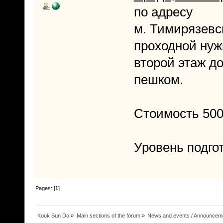
по адресу
м. Тимирязевск
проходной нужн
второй этаж до
пешком.
Стоимость 500
Уровень подгот
Pages: [
1
]
Kouk Sun Do
»
Main sections of the forum
»
News and events / Announcem