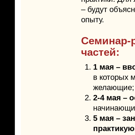
– будут объяс
опыту.
Семинар-р
частей:
1 мая – в
в которых 
желающие;
2-4 мая – 
начинающих
5 мая – з
практику