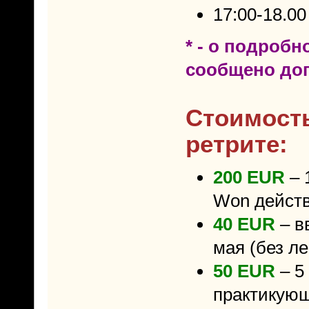
17:00-18.00
* - о подробн
сообщено доп
Стоимость
ретрите:
200 EUR
– 
Won действ
40 EUR
– в
мая (без ле
50 EUR
– 5
практикующ