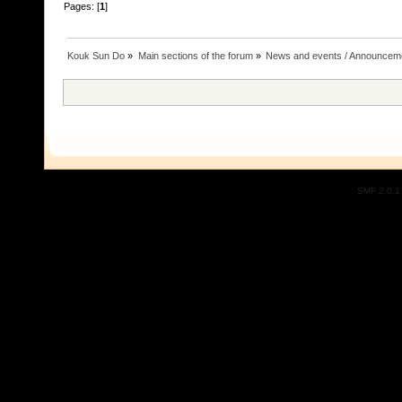
Pages: [
1
]
Kouk Sun Do
»
Main sections of the forum
»
News and events / Announcem
SMF 2.0.1