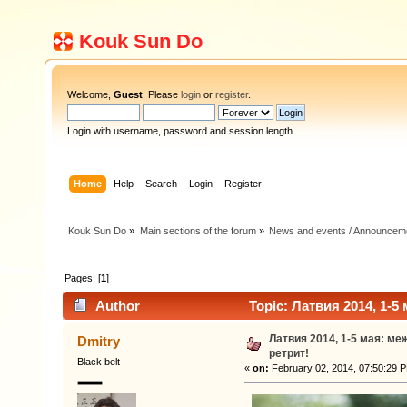
Kouk Sun Do
Welcome,
Guest
. Please
login
or
register
.
Login with username, password and session length
Home
Help
Search
Login
Register
Kouk Sun Do
»
Main sections of the forum
»
News and events / Announcem
Pages: [
1
]
Author
Topic: Латвия 2014, 1-
Латвия 2014, 1-5 мая: м
Dmitry
ретрит!
Black belt
«
on:
February 02, 2014, 07:50:29 