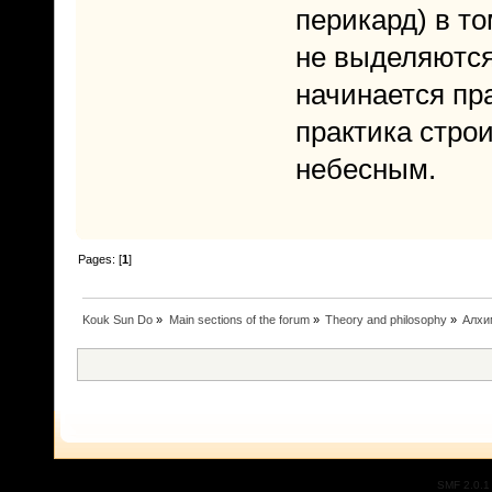
перикард) в т
не выделяются
начинается пр
практика стро
небесным.
Pages: [
1
]
Kouk Sun Do
»
Main sections of the forum
»
Theory and philosophy
»
Алхи
SMF 2.0.1