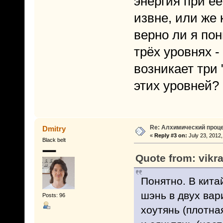
энергия при е
извне, или же 
верно ли я по
трёх уровнях -
возникает три
этих уровней?
Re: Алхимический проце
Dmitry
«
Reply #3 on:
July 23, 2012,
Black belt
Quote from: vikr
Понятно. В кита
шэнь в двух вар
Posts: 96
хоутянь (плотна