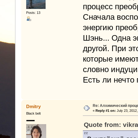
процесс преоб
Posts: 13
Сначала воспо
энергию преоб
Шэнь... Одна 
другой. При эт
которые имеют
словно индуци
Есть ли нечто 
Re: Алхимический проце
Dmitry
«
Reply #1 on:
July 23, 2012,
Black belt
Quote from: vikr