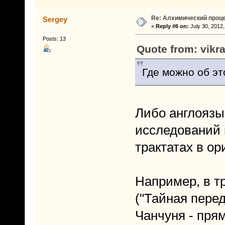
Re: Алхимический проце
Sergey
«
Reply #6 on:
July 30, 2012,
Posts: 13
Quote from: vikr
Где можно об эт
Либо англоязы
исследований 
трактатах в ор
Например, 
("Тайная пере
Чанчуня - пря