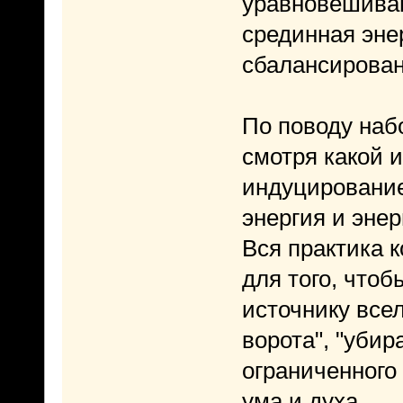
уравновешиваю
срединная эне
сбалансирован
По поводу наб
смотря какой 
индуцировани
энергия и энер
Вся практика 
для того, что
источнику все
ворота", "убир
ограниченного 
ума и духа.