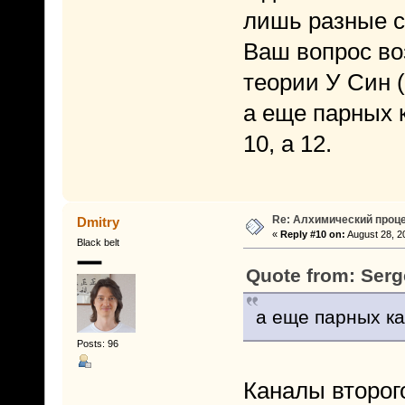
лишь разные с
Ваш вопрос во
теории У Син 
а еще парных 
10, а 12.
Re: Алхимический проце
Dmitry
«
Reply #10 on:
August 28, 2
Black belt
Quote from: Serg
а еще парных ка
Posts: 96
Каналы второго