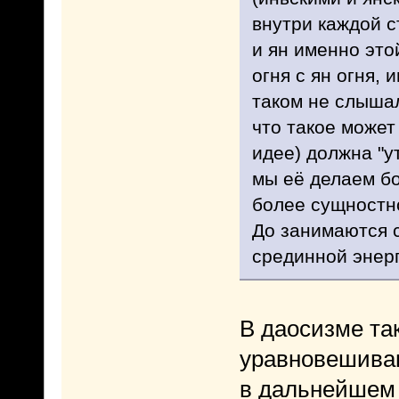
внутри каждой с
и ян именно это
огня с ян огня, 
таком не слышал
что такое может
идее) должна "у
мы её делаем бо
более сущностно
До занимаются с
срединной энерги
В даосизме так
уравновешиван
в дальнейшем и