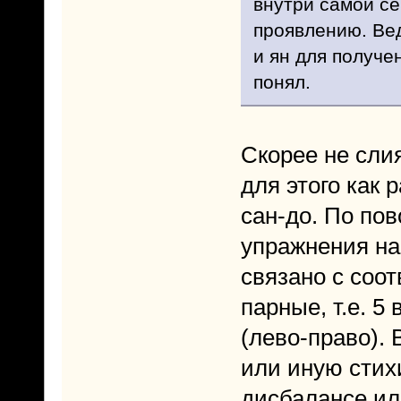
внутри самой се
проявлению. Вед
и ян для получе
понял.
Скорее не сли
для этого как 
сан-до. По пов
упражнения на 
связано с соо
парные, т.е. 5
(лево-право).
или иную стих
дисбалансе ил