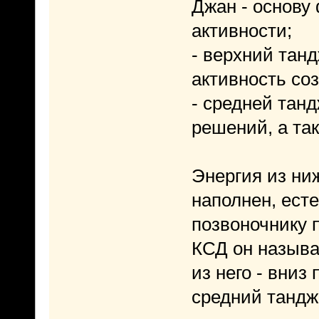
Джан - основу
активности;
- верхний танд
активность со
- средней танд
решений, а та
Энергия из ниж
наполнен, ест
позвоночнику 
КСД он называе
из него - вни
средний тандж