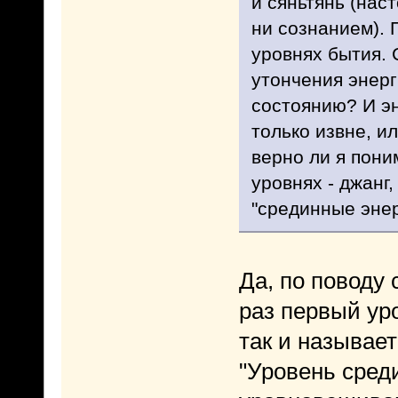
и сяньтянь (нас
ни сознанием). 
уровнях бытия. 
утончения энерг
состоянию? И эн
только извне, и
верно ли я пони
уровнях - джанг,
"срединные энер
Да, по поводу 
раз первый уро
так и называет
"Уровень среди