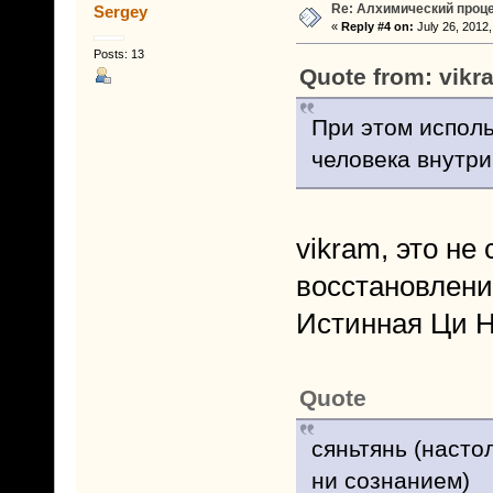
Re: Алхимический проце
Sergey
«
Reply #4 on:
July 26, 2012,
Posts: 13
Quote from: vikr
При этом исполь
человека внутри
vikram, это не
восстановлени
Истинная Ци Н
Quote
сяньтянь (насто
ни сознанием)