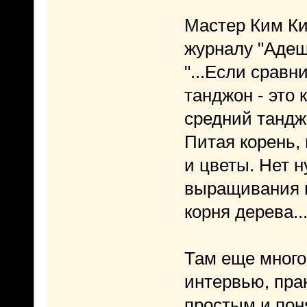
Мастер Ким Ки
журналу "Адеш"
"...Если сравн
танджон - это 
средний танджо
Питая корень,
и цветы. Нет 
выращивания в
корня дерева...
Там еще много
интервью, пра
простым и пон