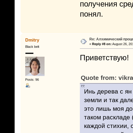
получения сред
понял.
Re: Алхимический проце
Dmitry
«
Reply #8 on:
August 26, 20
Black belt
Приветствую!
Quote from: vikr
Posts: 96
Инь дерева с ян 
земли и так дал
это лишь моя до
таком раскладе 
каждой стихии, 