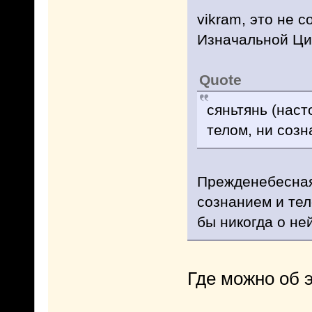
vikram, это не 
Изначальной Ци
Quote
сяньтянь (наст
телом, ни созн
Прежденебесная
сознанием и тел
бы никогда о ней
Где можно об 