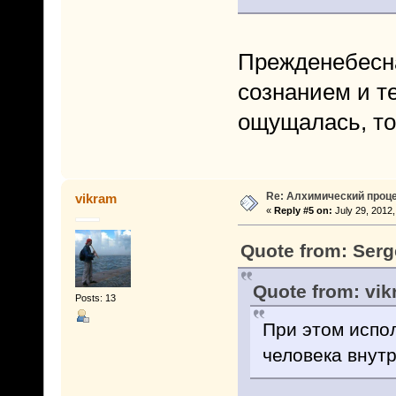
Прежденебесна
сознанием и т
ощущалась, то 
Re: Алхимический проце
vikram
«
Reply #5 on:
July 29, 2012,
Quote from: Serg
Quote from: vik
Posts: 13
При этом испо
человека внутр