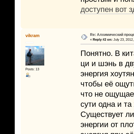
доступен вот з
Re: Алхимический проце
vikram
«
Reply #2 on:
July 23, 2012,
Понятно. В кит
ци и шэнь в дв
Posts: 13
энергия хоутян
чтобы её ощути
что не ощущае
сути одна и та
Существует ли 
энергии от пло