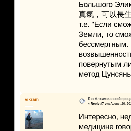
Большого Эли
真氣，可以長生
т.е. "Если см
Земли, то смо
бессмертным. 
возвышенности
повернутым ли
метод Цунсянь 
Re: Алхимический проце
vikram
«
Reply #7 on:
August 26, 20
Интересно, не
медицине говор