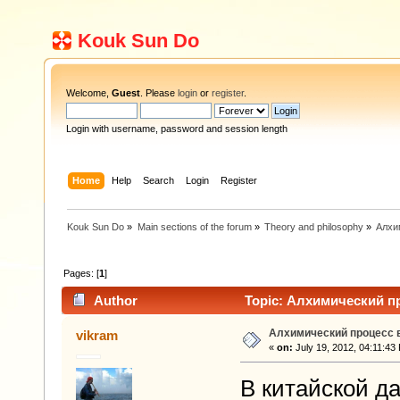
Kouk Sun Do
Welcome,
Guest
. Please
login
or
register
.
Login with username, password and session length
Home
Help
Search
Login
Register
Kouk Sun Do
»
Main sections of the forum
»
Theory and philosophy
»
Алхи
Pages: [
1
]
Author
Topic: Алхимический пр
Алхимический процесс в
vikram
«
on:
July 19, 2012, 04:11:43
В китайской д