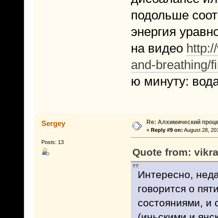
подольше соот
энергия уравно
на видео
http:
and-breathing/f
ю минуту: вода
Re: Алхимический проце
Sergey
«
Reply #9 on:
August 28, 20
Posts: 13
Quote from: vikr
Интересно, неда
говорится о пят
состояниями, и 
(иньскими и янс