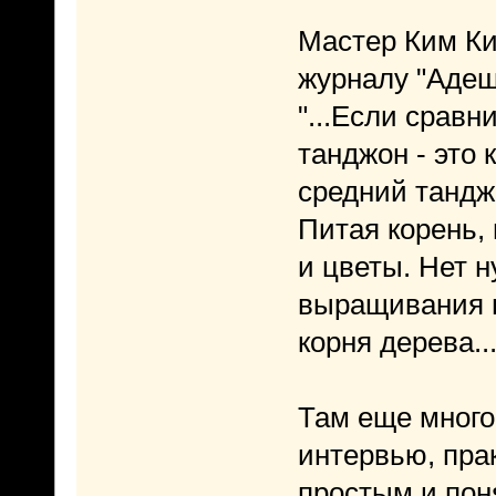
Мастер Ким Ки
журналу "Адеш"
"...Если сравн
танджон - это 
средний танджо
Питая корень,
и цветы. Нет 
выращивания в
корня дерева...
Там еще много
интервью, пра
простым и пон