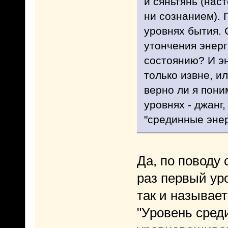
и сяньтянь (нас
ни сознанием). 
уровнях бытия. 
утончения энерг
состоянию? И эн
только извне, и
верно ли я пони
уровнях - джанг,
"срединные энер
Да, по поводу 
раз первый уро
так и называет
"Уровень среди