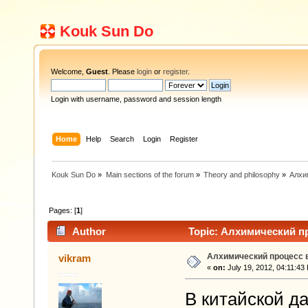
Kouk Sun Do
Welcome,
Guest
. Please
login
or
register
.
Login with username, password and session length
Home
Help
Search
Login
Register
Kouk Sun Do
»
Main sections of the forum
»
Theory and philosophy
»
Алхи
Pages: [
1
]
Author
Topic: Алхимический пр
Алхимический процесс в
vikram
«
on:
July 19, 2012, 04:11:43
В китайской д