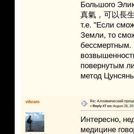
Большого Эли
真氣，可以長生
т.е. "Если см
Земли, то смо
бессмертным. 
возвышенности
повернутым ли
метод Цунсянь 
Re: Алхимический проце
vikram
«
Reply #7 on:
August 26, 20
Интересно, не
медицине говор