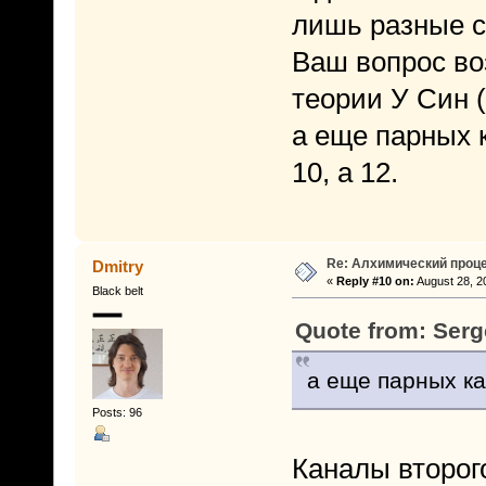
лишь разные с
Ваш вопрос во
теории У Син 
а еще парных 
10, а 12.
Re: Алхимический проце
Dmitry
«
Reply #10 on:
August 28, 2
Black belt
Quote from: Serg
а еще парных ка
Posts: 96
Каналы второго