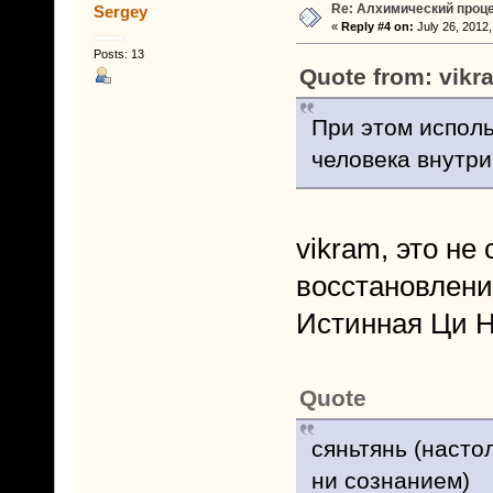
Re: Алхимический проце
Sergey
«
Reply #4 on:
July 26, 2012,
Posts: 13
Quote from: vikr
При этом исполь
человека внутри
vikram, это не
восстановлени
Истинная Ци Н
Quote
сяньтянь (насто
ни сознанием)