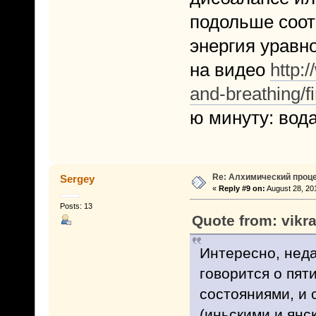
подольше соот
энергия уравно
на видео
http:
and-breathing/f
ю минуту: вода
Re: Алхимический проце
Sergey
«
Reply #9 on:
August 28, 20
Posts: 13
Quote from: vikr
Интересно, неда
говорится о пят
состояниями, и 
(иньскими и янс