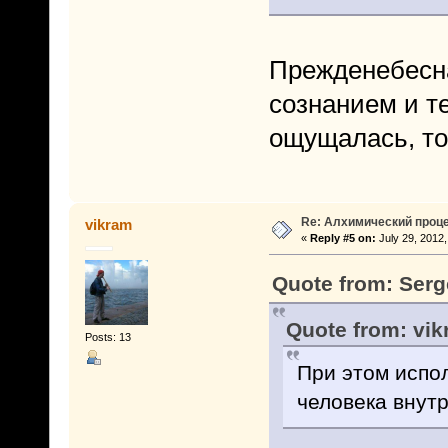
Прежденебесна
сознанием и т
ощущалась, то 
Re: Алхимический проце
vikram
«
Reply #5 on:
July 29, 2012,
Quote from: Serg
Quote from: vik
Posts: 13
При этом испо
человека внутр