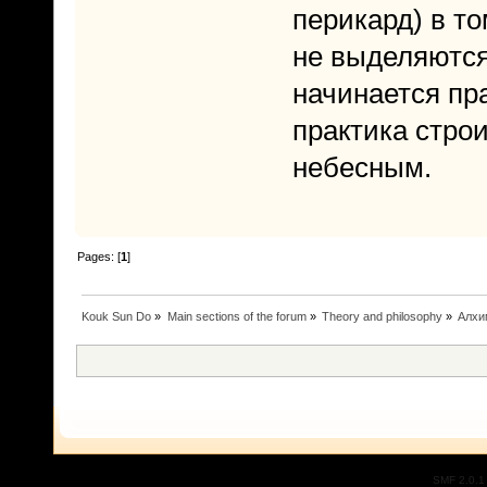
перикард) в т
не выделяются
начинается пр
практика стро
небесным.
Pages: [
1
]
Kouk Sun Do
»
Main sections of the forum
»
Theory and philosophy
»
Алхи
SMF 2.0.1