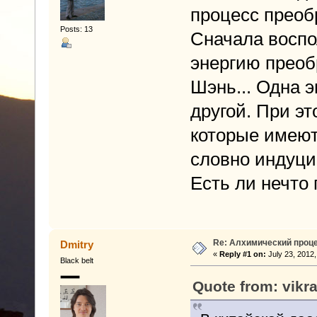
процесс преоб
Posts: 13
Сначала воспо
энергию преоб
Шэнь... Одна 
другой. При эт
которые имеют
словно индуци
Есть ли нечто 
Re: Алхимический проце
Dmitry
«
Reply #1 on:
July 23, 2012,
Black belt
Quote from: vikr