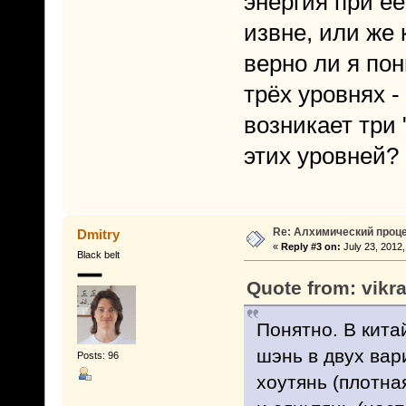
энергия при е
извне, или же 
верно ли я по
трёх уровнях -
возникает три
этих уровней?
Re: Алхимический проце
Dmitry
«
Reply #3 on:
July 23, 2012,
Black belt
Quote from: vikr
Понятно. В кита
шэнь в двух вар
Posts: 96
хоутянь (плотна