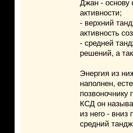
Джан - основу
активности;
- верхний танд
активность со
- средней танд
решений, а та
Энергия из ниж
наполнен, ест
позвоночнику 
КСД он называе
из него - вни
средний тандж