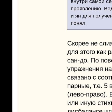
внутри самой се
проявлению. Вед
и ян для получе
понял.
Скорее не сли
для этого как 
сан-до. По пов
упражнения на 
связано с соо
парные, т.е. 5
(лево-право).
или иную стих
дисбалансе ил