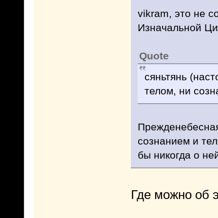
vikram, это не 
Изначальной Ци
Quote
сяньтянь (наст
телом, ни созн
Прежденебесная
сознанием и тел
бы никогда о ней
Где можно об 