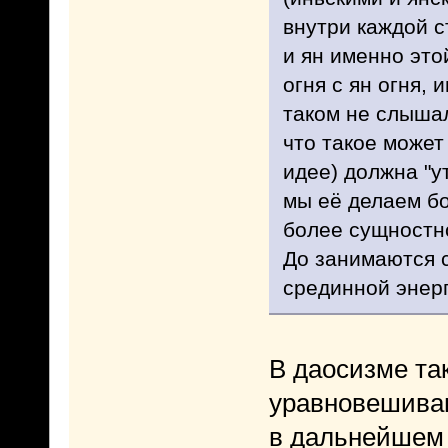
внутри каждой с
и ян именно это
огня с ян огня, 
таком не слышал
что такое может
идее) должна "у
мы её делаем бо
более сущностно
До занимаются с
срединной энерги
В даосизме так
уравновешиван
в дальнейшем и