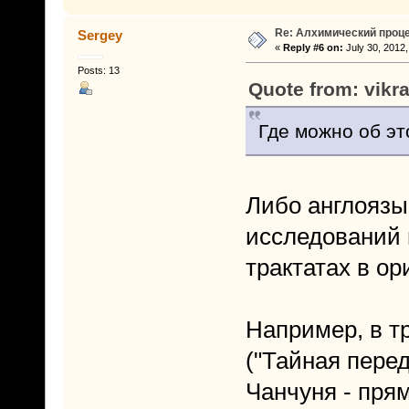
Re: Алхимический проце
Sergey
«
Reply #6 on:
July 30, 2012,
Posts: 13
Quote from: vikr
Где можно об эт
Либо англоязы
исследований 
трактатах в ор
Например, 
("Тайная пере
Чанчуня - пря