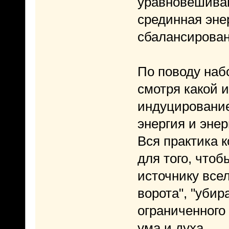
уравновешиваю
срединная эне
сбалансирован
По поводу наб
смотря какой 
индуцировани
энергия и энер
Вся практика 
для того, что
источнику все
ворота", "убир
ограниченного 
ума и духа.