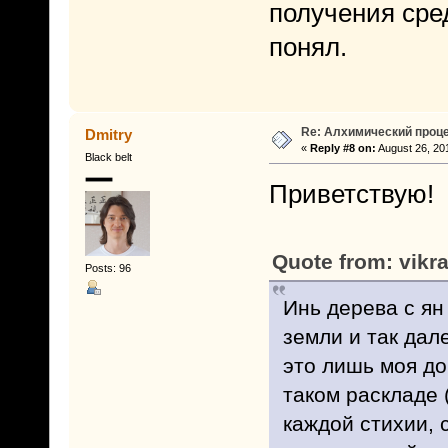
получения сред
понял.
Re: Алхимический проце
Dmitry
«
Reply #8 on:
August 26, 20
Black belt
Приветствую!
Quote from: vikr
Posts: 96
Инь дерева с ян 
земли и так дал
это лишь моя до
таком раскладе 
каждой стихии, 