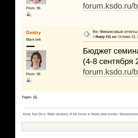
forum.ksdo.ru/
Posts: 96
Re: Финансовые отчеты
Dmitry
«
Reply #11 on:
October 22, 
Black belt
Бюджет семина
(4-8 сентября 2
forum.ksdo.ru/
Posts: 96
Pages: [
1
]
Kouk Sun Do
»
Main sections of the forum
»
News and events / Announcem