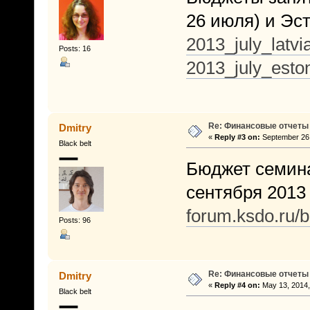
26 июля) и Эст
2013_july_latvi
Posts: 16
2013_july_esto
Re: Финансовые отчеты
Dmitry
«
Reply #3 on:
September 26,
Black belt
Бюджет семина
сентября 2013 г
forum.ksdo.ru/
Posts: 96
Re: Финансовые отчеты
Dmitry
«
Reply #4 on:
May 13, 2014,
Black belt