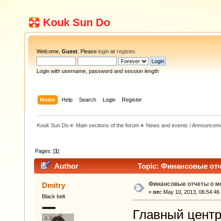
Kouk Sun Do
Welcome,
Guest
. Please
login
or
register
.
Login with username, password and session length
Home
Help
Search
Login
Register
Kouk Sun Do
»
Main sections of the forum
»
News and events / Announcem
Pages: [
1
]
Author
Topic: Финансовые отч
Финансовые отчеты о м
Dmitry
«
on:
May 10, 2013, 06:54:46
Black belt
Главный центр