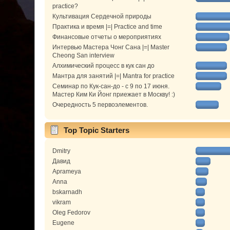
practice?
Культивация Сердечной природы
Практика и время |=| Practice and time
Финансовые отчеты о мероприятиях
Интервью Мастера Чонг Сана |=| Master
Cheong San interview
Алхимический процесс в кук сан до
Мантра для занятий |=| Mantra for practice
Семинар по Кук-сан-до - с 9 по 17 июня.
Мастер Ким Ки Йонг приежает в Москву! :)
Очередность 5 первоэлементов.
Top Topic Starters
Dmitry
Давид
Aprameya
Anna
bskarnadh
vikram
Oleg Fedorov
Eugene