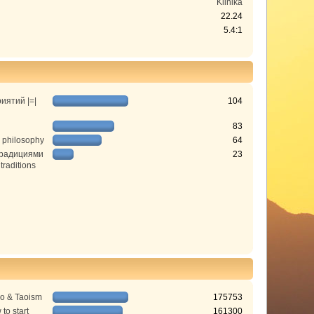
Klinika
22.24
5.4:1
иятий |=|
104
83
 philosophy
64
традициями
23
 traditions
do & Taoism
175753
to start
161300