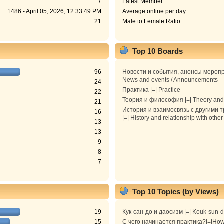
7
Latest Member:
1486 - April 05, 2026, 12:33:49 PM
Average online per day:
21
Male to Female Ratio:
Top 10 Boards
96
Новости и события, анонсы меропр
News and events / Announcements
24
Практика |=| Practice
22
Теория и философия |=| Theory and
21
История и взаимосвязь с другими 
16
|=| History and relationship with other
13
13
9
8
7
Top 10 Topics (by Views)
19
Кук-сан-до и даосизм |=| Kouk-sun-
15
С чего начинается практика?|=|How 