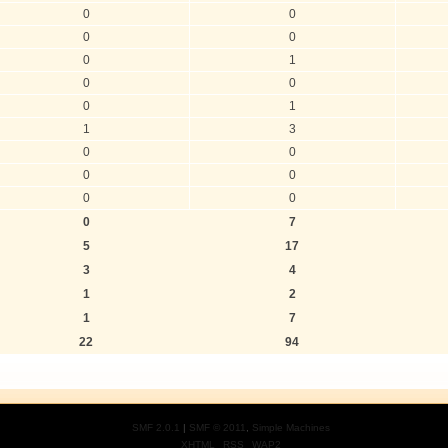
0
0
0
0
0
1
0
0
0
1
1
3
0
0
0
0
0
0
0
7
5
17
3
4
1
2
1
7
22
94
SMF 2.0.1
|
SMF © 2011
,
Simple Machines
XHTML
RSS
WAP2