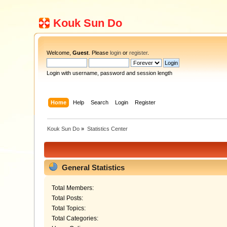
Kouk Sun Do
Welcome,
Guest
. Please
login
or
register
.
Login with username, password and session length
Home
Help
Search
Login
Register
Kouk Sun Do
»
Statistics Center
General Statistics
Total Members:
Total Posts:
Total Topics:
Total Categories: