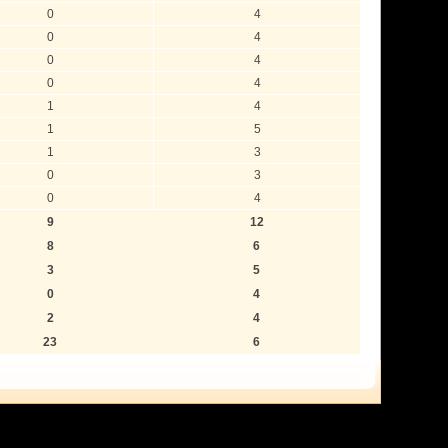
0
4
0
4
0
4
0
4
1
4
1
5
1
3
0
3
0
4
9
12
8
6
3
5
0
4
2
4
23
6