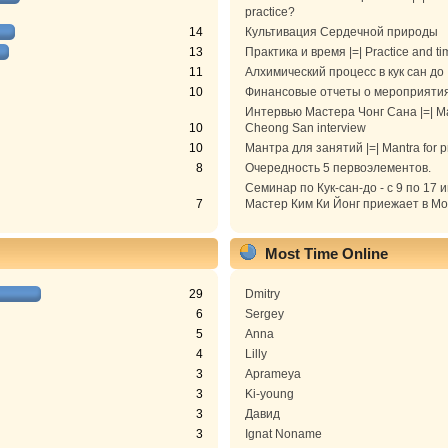
practice?
14
Культивация Сердечной природы
13
Практика и время |=| Practice and ti
11
Алхимический процесс в кук сан до
10
Финансовые отчеты о мероприяти
Интервью Мастера Чонг Сана |=| M
10
Cheong San interview
10
Мантра для занятий |=| Mantra for p
8
Очередность 5 первоэлементов.
Семинар по Кук-сан-до - с 9 по 17 
7
Мастер Ким Ки Йонг приежает в Моск
Most Time Online
29
Dmitry
6
Sergey
5
Anna
4
Lilly
3
Aprameya
3
Ki-young
3
Давид
3
Ignat Noname