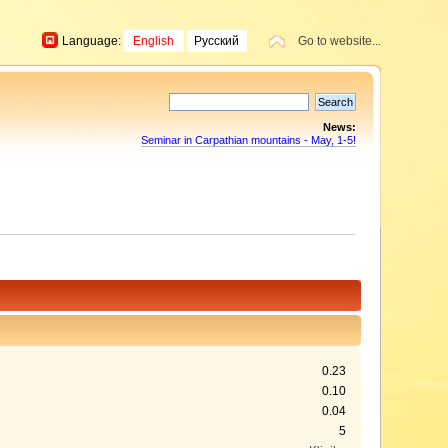
Language:
English
Русский
Go to website...
News:
Seminar in Carpathian mountains - May, 1-5!
0.23
0.10
0.04
5