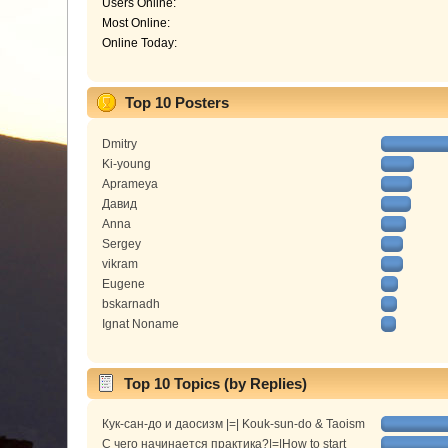
Users Online:
Most Online:
Online Today:
Top 10 Posters
Dmitry
Ki-young
Aprameya
Давид
Anna
Sergey
vikram
Eugene
bskarnadh
Ignat Noname
Top 10 Topics (by Replies)
Кук-сан-до и даосизм |=| Kouk-sun-do & Taoism
С чего начинается практика?|=|How to start