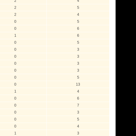
2
4
2
5
2
4
0
5
0
6
1
6
0
5
0
3
0
3
0
3
0
3
0
5
0
13
1
4
0
6
0
7
0
3
0
5
0
4
1
3