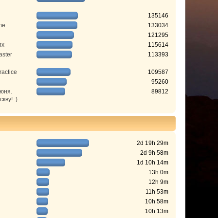
135146
me
133034
121295
ях
115614
aster
113393
ractice
109587
95260
июня.
89812
ву! :)
2d 19h 29m
2d 9h 58m
1d 10h 14m
13h 0m
12h 9m
11h 53m
10h 58m
10h 13m