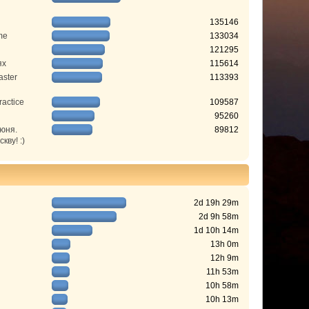
135146
me
133034
121295
ях
115614
aster
113393
ractice
109587
95260
июня.
89812
ву! :)
2d 19h 29m
2d 9h 58m
1d 10h 14m
13h 0m
12h 9m
11h 53m
10h 58m
10h 13m