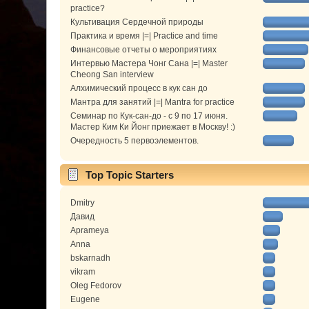
practice?
Культивация Сердечной природы
Практика и время |=| Practice and time
Финансовые отчеты о мероприятиях
Интервью Мастера Чонг Сана |=| Master
Cheong San interview
Алхимический процесс в кук сан до
Мантра для занятий |=| Mantra for practice
Семинар по Кук-сан-до - с 9 по 17 июня.
Мастер Ким Ки Йонг приежает в Москву! :)
Очередность 5 первоэлементов.
Top Topic Starters
Dmitry
Давид
Aprameya
Anna
bskarnadh
vikram
Oleg Fedorov
Eugene