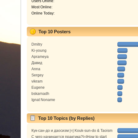
Users Online:
Most Online:
Online Today:
Top 10 Posters
Dmitry
Ki-young
Aprameya
Давид
Anna
Sergey
vikram
Eugene
bskarnadh
Ignat Noname
Top 10 Topics (by Replies)
Кук-сан-до и даосизм |=| Kouk-sun-do & Taoism
С чего начинается практика?|=|How to start