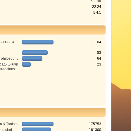
Klinika
22.24
5.4:1
иятий |=|
104
83
 philosophy
64
традициями
23
 traditions
do & Taoism
175753
to start
161300