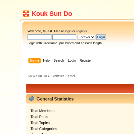
Kouk Sun Do
Welcome,
Guest
. Please
login
or
register
.
Login with username, password and session length
Home
Help
Search
Login
Register
Kouk Sun Do
»
Statistics Center
General Statistics
Total Members:
Total Posts:
Total Topics:
Total Categories: