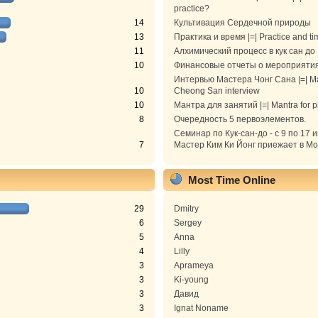
practice?
14
Культивация Сердечной природы
13
Практика и время |=| Practice and ti
11
Алхимический процесс в кук сан до
10
Финансовые отчеты о мероприяти
Интервью Мастера Чонг Сана |=| M
10
Cheong San interview
10
Мантра для занятий |=| Mantra for p
8
Очередность 5 первоэлементов.
Семинар по Кук-сан-до - с 9 по 17 
7
Мастер Ким Ки Йонг приежает в Моск
Most Time Online
29
Dmitry
6
Sergey
5
Anna
4
Lilly
3
Aprameya
3
Ki-young
3
Давид
3
Ignat Noname