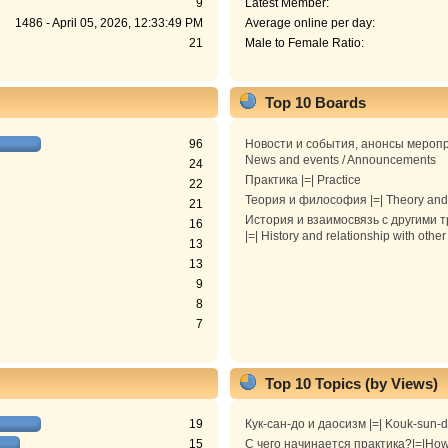
9
Latest Member:
1486 - April 05, 2026, 12:33:49 PM
Average online per day:
21
Male to Female Ratio:
Top 10 Boards
96
Новости и события, анонсы меропр
News and events / Announcements
24
Практика |=| Practice
22
Теория и философия |=| Theory and
21
История и взаимосвязь с другими 
16
|=| History and relationship with other
13
13
9
8
7
Top 10 Topics (by Views)
19
Кук-сан-до и даосизм |=| Kouk-sun-
15
С чего начинается практика?|=|How 