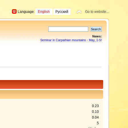
Language:
English
Русский
Go to website...
News:
Seminar in Carpathian mountains - May, 1-5!
0.23
0.10
0.04
5