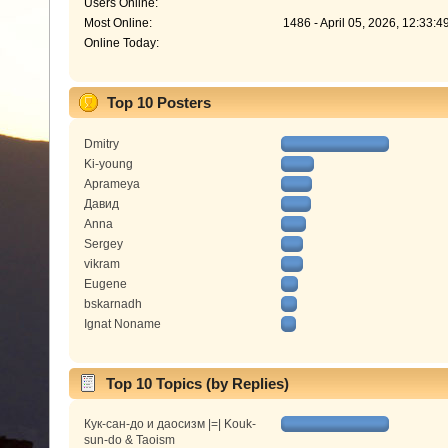
Users Online:
Most Online:
1486 - April 05, 2026, 12:33:
Online Today:
Top 10 Posters
Dmitry
Ki-young
Aprameya
Давид
Anna
Sergey
vikram
Eugene
bskarnadh
Ignat Noname
Top 10 Topics (by Replies)
Кук-сан-до и даосизм |=| Kouk-
sun-do & Taoism