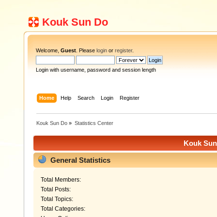
Kouk Sun Do
Welcome,
Guest
. Please
login
or
register
.
Login with username, password and session length
Home
Help
Search
Login
Register
Kouk Sun Do
»
Statistics Center
Kouk Sun 
General Statistics
Total Members:
Total Posts:
Total Topics:
Total Categories: