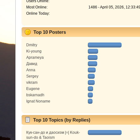
Users Online:
Most Online:
1486 - April 05, 2026, 12:33:
Online Today:
Top 10 Posters
Dmitry
Ki-young
Aprameya
Давид
Anna
Sergey
vikram
Eugene
bskarnadh
Ignat Noname
Top 10 Topics (by Replies)
Кук-сан-до и даосизм |=| Kouk-
sun-do & Taoism