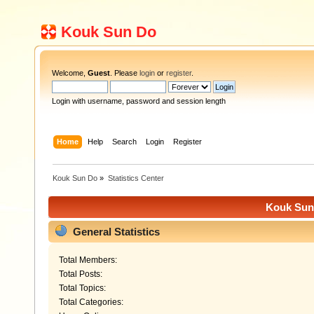
Kouk Sun Do
Welcome,
Guest
. Please
login
or
register
.
Login with username, password and session length
Home
Help
Search
Login
Register
Kouk Sun Do
»
Statistics Center
Kouk Sun 
General Statistics
Total Members:
Total Posts:
Total Topics:
Total Categories: