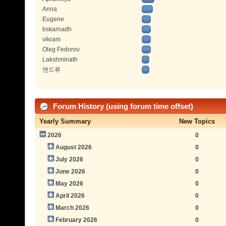
Anna
Eugene
bskarnadh
vikram
Oleg Fedorov
Lakshminath
앤드류
Forum History (using forum time offset)
Yearly Summary
New Topics
2026
0
August 2026
0
July 2026
0
June 2026
0
May 2026
0
April 2026
0
March 2026
0
February 2026
0