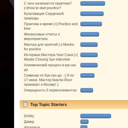
С чего начинается практика?
|=|How to start practice?
Культивация Сердечной
природы
Практика и время |=| Practice and
time
Финансовые отчеты о
мероприятиях
Мантра для занятий |=| Mantra
for practice
Интервью Мастера Чонг Сана |=|
Master Cheong San interview
Алхимический процесс в кук сан
до
Семинар по Кук-сан-до - с 9 по
17 июня. Мастер Ким Ки Йонг
приежает в Москву! :)
Очередность 5 первоэлементов.
Top Topic Starters
Dmitry
Давид
Aprameya