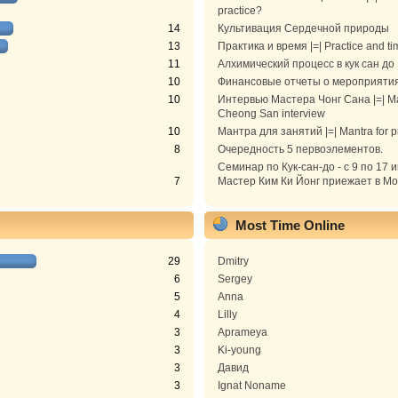
practice?
14
Культивация Сердечной природы
13
Практика и время |=| Practice and ti
11
Алхимический процесс в кук сан до
10
Финансовые отчеты о мероприяти
10
Интервью Мастера Чонг Сана |=| M
Cheong San interview
10
Мантра для занятий |=| Mantra for p
8
Очередность 5 первоэлементов.
Семинар по Кук-сан-до - с 9 по 17 
7
Мастер Ким Ки Йонг приежает в Моск
Most Time Online
29
Dmitry
6
Sergey
5
Anna
4
Lilly
3
Aprameya
3
Ki-young
3
Давид
3
Ignat Noname