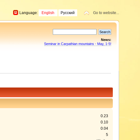
Language:
English
Русский
Go to website...
News:
Seminar in Carpathian mountains - May, 1-5!
0.23
0.10
0.04
5