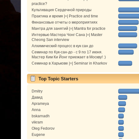
practice?
Культивация Сердечной природы
Практика и время |=| Practice and time
Финансовые отчеты о мероприятиях
Мантра для занятий |=| Mantra for practice
Интервью Мастера Чонг Сана |=| Master
Cheong San interview
Алхимический процесс в кук сан до
Семинар по Кук-сан-до - с 9 по 17 июня.
Мастер Ким Ки Йонг приежает в Москву! :)
Семинар в Харькове |=| Seminar in Kharkov
Top Topic Starters
Dmitry
Давид
Aprameya
Anna
bskarnadh
vikram
Oleg Fedorov
Eugene