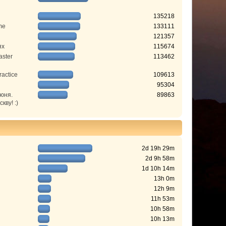
135218
me
133111
121357
ях
115674
aster
113462
ractice
109613
95304
июня.
89863
ву! :)
2d 19h 29m
2d 9h 58m
1d 10h 14m
13h 0m
12h 9m
11h 53m
10h 58m
10h 13m