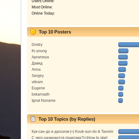
Users Online:
Most Online:
Online Today:
Top 10 Posters
Dmitry
Ki-young
Aprameya
Давид
Anna
Sergey
vikram
Eugene
bskarnadh
Ignat Noname
Top 10 Topics (by Replies)
Кук-сан-до и даосизм |=| Kouk-sun-do & Taoism
С чего начинается практика?|=|How to start