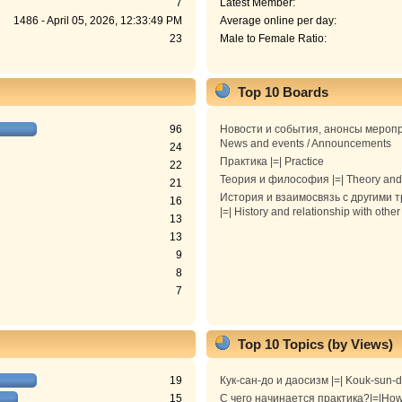
7
Latest Member:
1486 - April 05, 2026, 12:33:49 PM
Average online per day:
23
Male to Female Ratio:
Top 10 Boards
96
Новости и события, анонсы меропр
News and events / Announcements
24
Практика |=| Practice
22
Теория и философия |=| Theory and
21
История и взаимосвязь с другими 
16
|=| History and relationship with other
13
13
9
8
7
Top 10 Topics (by Views)
19
Кук-сан-до и даосизм |=| Kouk-sun-
15
С чего начинается практика?|=|How 