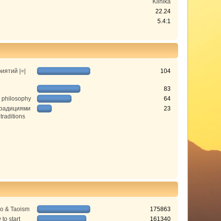
Klinika
22.24
5.4:1
иятий |=|
104
83
 philosophy
64
традициями
23
 traditions
do & Taoism
175863
to start
161340