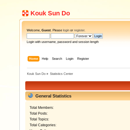
Kouk Sun Do
Welcome,
Guest
. Please
login
or
register
.
Login with username, password and session length
Home
Help
Search
Login
Register
Kouk Sun Do
»
Statistics Center
General Statistics
Total Members:
Total Posts:
Total Topics:
Total Categories: