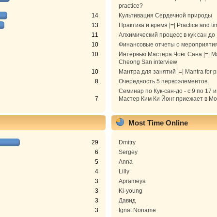
practice?
14
Культивация Сердечной природы
13
Практика и время |=| Practice and ti
11
Алхимический процесс в кук сан до
10
Финансовые отчеты о мероприяти
10
Интервью Мастера Чонг Сана |=| M
Cheong San interview
10
Мантра для занятий |=| Mantra for p
8
Очередность 5 первоэлементов.
Семинар по Кук-сан-до - с 9 по 17 
7
Мастер Ким Ки Йонг приежает в Моск
Most Time Online
29
Dmitry
6
Sergey
5
Anna
4
Lilly
3
Aprameya
3
Ki-young
3
Давид
3
Ignat Noname