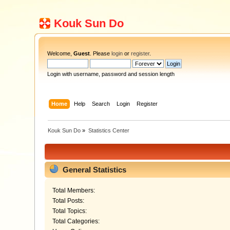
Kouk Sun Do
Welcome,
Guest
. Please
login
or
register
.
Login with username, password and session length
Home
Help
Search
Login
Register
Kouk Sun Do
»
Statistics Center
General Statistics
Total Members:
Total Posts:
Total Topics:
Total Categories: