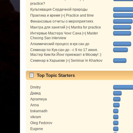
practice?
Культивация Сердечной природы
Практика и время |=| Practice and time
Финансовые отчеты о мероприятиях
Мантра для занятий |=| Mantra for practice
Интервью Мастера Чонг Сана |=| Master
Cheong San interview
Алхимический процесс в кук сан до
Семинар по Кук-сан-до - с 9 по 17 июня.
Мастер Ким Ки Йонг приежает в Москву! :)
Семинар в Харькове |=| Seminar in Kharkov
Top Topic Starters
Dmitry
Давид
Aprameya
Anna
bskarnadh
vikram
Oleg Fedorov
Eugene