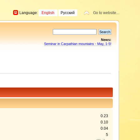
Language:
English
Русский
Go to website...
News:
Seminar in Carpathian mountains - May, 1-5!
0.23
0.10
0.04
5