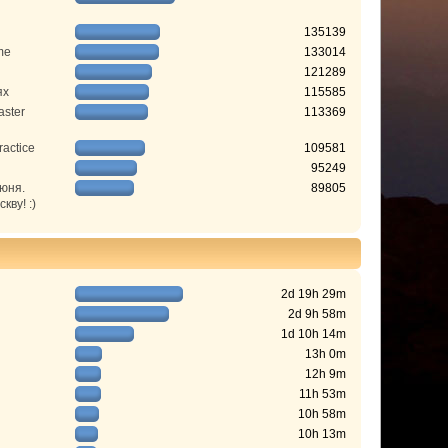
135139
me
133014
121289
ях
115585
aster
113369
ractice
109581
95249
июня.
89805
ву! :)
2d 19h 29m
2d 9h 58m
1d 10h 14m
13h 0m
12h 9m
11h 53m
10h 58m
10h 13m