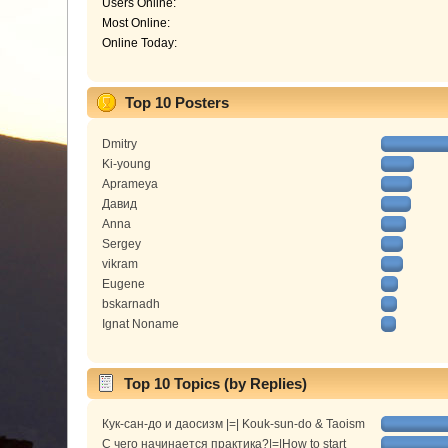
Users Online:
Most Online:
Online Today:
Top 10 Posters
Dmitry
Ki-young
Aprameya
Давид
Anna
Sergey
vikram
Eugene
bskarnadh
Ignat Noname
Top 10 Topics (by Replies)
Кук-сан-до и даосизм |=| Kouk-sun-do & Taoism
С чего начинается практика?|=|How to start