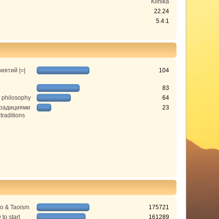
Klinika
22.24
5.4:1
иятий |=|
104
83
 philosophy
64
традициями
23
 traditions
do & Taoism
175721
to start
161289