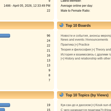
9
Latest Member:
1486 - April 05, 2026, 12:33:49 PM
Average online per day:
22
Male to Female Ratio:
Top 10 Boards
96
Новости и события, анонсы меропр
News and events / Announcements
24
Практика |=| Practice
22
Теория и философия |=| Theory and
21
История и взаимосвязь с другими 
16
|=| History and relationship with other
13
13
9
8
7
Top 10 Topics (by Views)
19
Кук-сан-до и даосизм |=| Kouk-sun-
15
С чего начинается практика?|=|How 