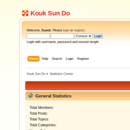
Kouk Sun Do
Welcome,
Guest
. Please
login
or
register
.
Login with username, password and session length
Home
Help
Search
Login
Register
Kouk Sun Do
»
Statistics Center
General Statistics
Total Members:
Total Posts:
Total Topics:
Total Categories: