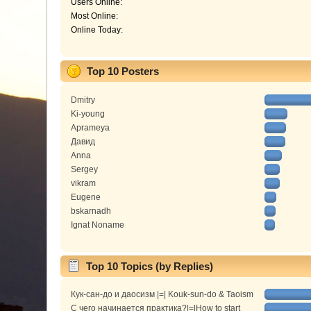
Users Online:
Most Online:
Online Today:
Top 10 Posters
Dmitry
Ki-young
Aprameya
Давид
Anna
Sergey
vikram
Eugene
bskarnadh
Ignat Noname
Top 10 Topics (by Replies)
Кук-сан-до и даосизм |=| Kouk-sun-do & Taoism
С чего начинается практика?|=|How to start