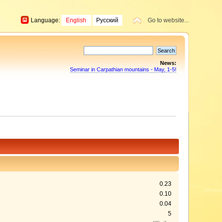
Language:
English
Русский
Go to website...
News:
Seminar in Carpathian mountains - May, 1-5!
0.23
0.10
0.04
5