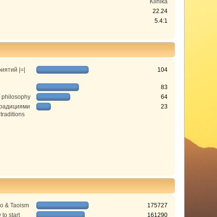
Klinika
22.24
5.4:1
иятий |=|
104
83
 philosophy
64
традициями
23
 traditions
do & Taoism
175727
to start
161290