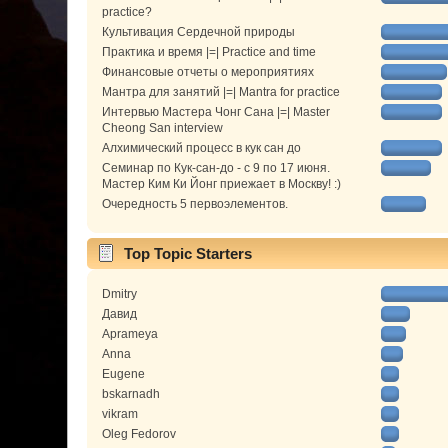
practice?
Культивация Сердечной природы
Практика и время |=| Practice and time
Финансовые отчеты о мероприятиях
Мантра для занятий |=| Mantra for practice
Интервью Мастера Чонг Сана |=| Master
Cheong San interview
Алхимический процесс в кук сан до
Семинар по Кук-сан-до - с 9 по 17 июня.
Мастер Ким Ки Йонг приежает в Москву! :)
Очередность 5 первоэлементов.
Top Topic Starters
Dmitry
Давид
Aprameya
Anna
Eugene
bskarnadh
vikram
Oleg Fedorov