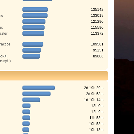
135142
me
133019
121290
ях
115590
aster
113372
ractice
109581
95251
июня.
89806
ву! :)
2d 19h 29m
2d 9h 58m
1d 10h 14m
13h 0m
12h 9m
11h 53m
10h 58m
10h 13m