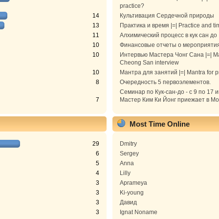
practice?
14
Культивация Сердечной природы
13
Практика и время |=| Practice and ti
11
Алхимический процесс в кук сан до
10
Финансовые отчеты о мероприяти
10
Интервью Мастера Чонг Сана |=| M
Cheong San interview
10
Мантра для занятий |=| Mantra for p
8
Очередность 5 первоэлементов.
Семинар по Кук-сан-до - с 9 по 17 
7
Мастер Ким Ки Йонг приежает в Моск
Most Time Online
29
Dmitry
6
Sergey
5
Anna
4
Lilly
3
Aprameya
3
Ki-young
3
Давид
3
Ignat Noname