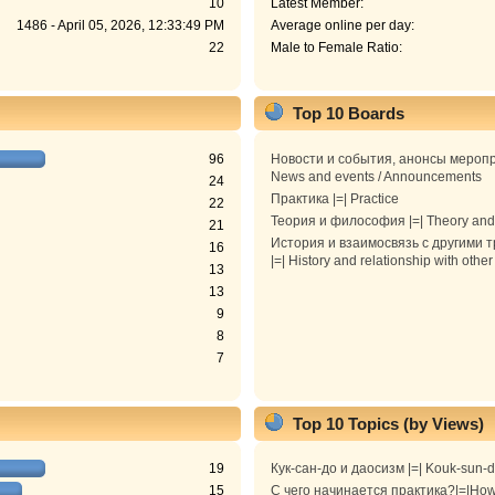
10
Latest Member:
1486 - April 05, 2026, 12:33:49 PM
Average online per day:
22
Male to Female Ratio:
Top 10 Boards
96
Новости и события, анонсы меропр
News and events / Announcements
24
Практика |=| Practice
22
Теория и философия |=| Theory and
21
История и взаимосвязь с другими 
16
|=| History and relationship with other
13
13
9
8
7
Top 10 Topics (by Views)
19
Кук-сан-до и даосизм |=| Kouk-sun-
15
С чего начинается практика?|=|How 