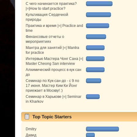
С чего начинается практика?
|=|How to start practice?
Культивация Сердечной
природы
Практика и время |=| Practice and
time
Финансовые отчеты о
мероприятиях
Мантра для занятий |=| Mantra
for practice
Интервью Мастера Чонг Сана |=|
Master Cheong San interview
Алхимический процесс в кук сан
до
Семинар по Кук-сан-до - с 9 по
17 июня. Мастер Ким Ки Йонг
приежает в Москву! :)
Семинар в Харькове |=| Seminar
in Kharkov
Top Topic Starters
Dmitry
Давид