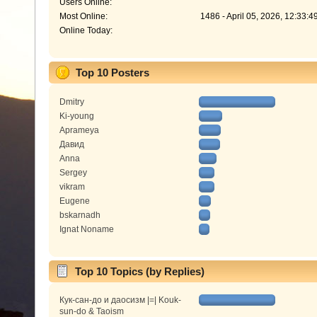
Users Online:
Most Online:
1486 - April 05, 2026, 12:33:
Online Today:
Top 10 Posters
Dmitry
Ki-young
Aprameya
Давид
Anna
Sergey
vikram
Eugene
bskarnadh
Ignat Noname
Top 10 Topics (by Replies)
Кук-сан-до и даосизм |=| Kouk-
sun-do & Taoism