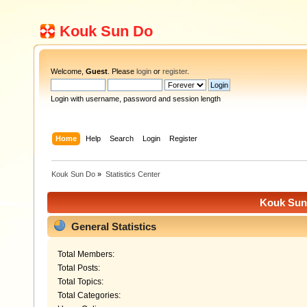
Kouk Sun Do
Welcome,
Guest
. Please
login
or
register
.
Login with username, password and session length
Home
Help
Search
Login
Register
Kouk Sun Do
»
Statistics Center
Kouk Sun 
General Statistics
Total Members:
Total Posts:
Total Topics:
Total Categories: