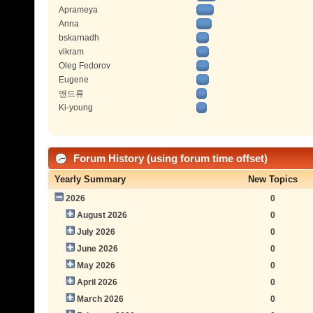
Aprameya
Anna
bskarnadh
vikram
Oleg Fedorov
Eugene
앤드류
Ki-young
Forum History (using forum time offset)
Yearly Summary
New Topics
2026
0
August 2026
0
July 2026
0
June 2026
0
May 2026
0
April 2026
0
March 2026
0