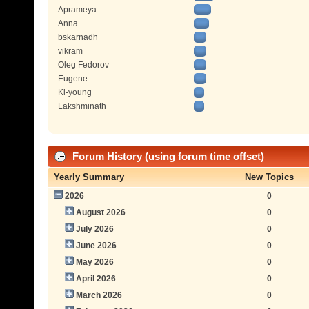
Aprameya
Anna
bskarnadh
vikram
Oleg Fedorov
Eugene
Ki-young
Lakshminath
Forum History (using forum time offset)
Yearly Summary
New Topics
2026
0
August 2026
0
July 2026
0
June 2026
0
May 2026
0
April 2026
0
March 2026
0