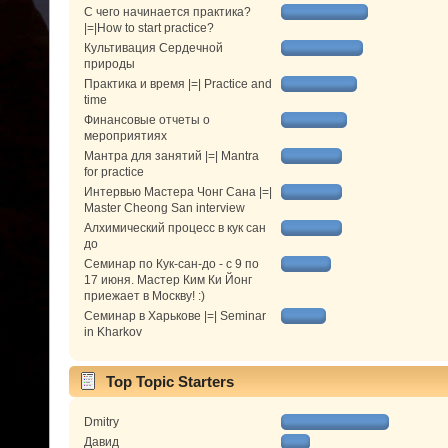
С чего начинается практика?
|=|How to start practice?
Культивация Сердечной
природы
Практика и время |=| Practice and
time
Финансовые отчеты о
мероприятиях
Мантра для занятий |=| Mantra
for practice
Интервью Мастера Чонг Сана |=|
Master Cheong San interview
Алхимический процесс в кук сан
до
Семинар по Кук-сан-до - с 9 по
17 июня. Мастер Ким Ки Йонг
приежает в Москву! :)
Семинар в Харькове |=| Seminar
in Kharkov
Top Topic Starters
Dmitry
Давид