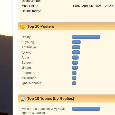
Users Online:
Most Online:
1486 - April 05, 2026, 12:33:
Online Today:
Top 10 Posters
Dmitry
Ki-young
Aprameya
Давид
Anna
Sergey
vikram
Eugene
bskarnadh
Ignat Noname
Top 10 Topics (by Replies)
Кук-сан-до и даосизм |=| Kouk-
sun-do & Taoism