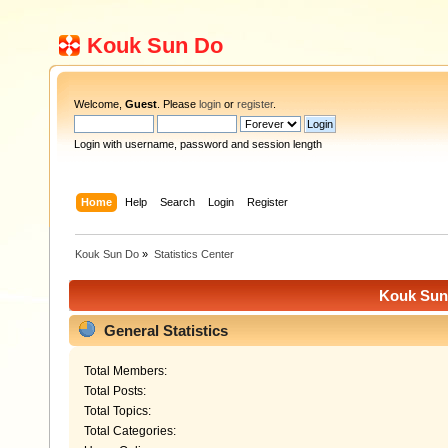
Kouk Sun Do
Welcome,
Guest
. Please
login
or
register
.
Login with username, password and session length
Home
Help
Search
Login
Register
Kouk Sun Do
»
Statistics Center
Kouk Sun 
General Statistics
Total Members:
Total Posts:
Total Topics:
Total Categories: