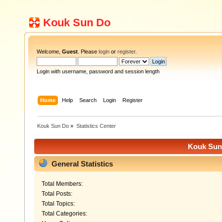
Kouk Sun Do
Welcome,
Guest
. Please
login
or
register
.
Login with username, password and session length
Home
Help
Search
Login
Register
Kouk Sun Do
»
Statistics Center
Kouk Sun 
General Statistics
Total Members:
Total Posts:
Total Topics:
Total Categories: