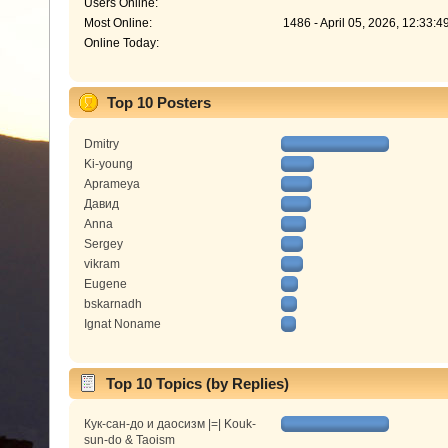
Users Online:
Most Online:
1486 - April 05, 2026, 12:33:
Online Today:
Top 10 Posters
Dmitry
Ki-young
Aprameya
Давид
Anna
Sergey
vikram
Eugene
bskarnadh
Ignat Noname
Top 10 Topics (by Replies)
Кук-сан-до и даосизм |=| Kouk-
sun-do & Taoism