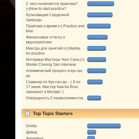
С чего начинается практика?
|=|How to start practice?
Культивация Сердечной
природы
Практика и время |=| Practice and
time
Финансовые отчеты о
мероприятиях
Мантра для занятий |=| Mantra
for practice
Интервью Мастера Чонг Сана |=|
Master Cheong San interview
Алхимический процесс в кук сан
до
Семинар по Кук-сан-до - с 9 по
17 июня. Мастер Ким Ки Йонг
приежает в Москву! :)
Очередность 5 первоэлементов.
Top Topic Starters
Dmitry
Давид
Aprameya