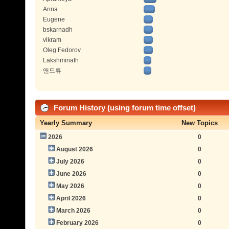
Anna
Eugene
bskarnadh
vikram
Oleg Fedorov
Lakshminath
앤드류
Forum History (using forum time offset)
Yearly Summary
New Topics
2026
0
August 2026
0
July 2026
0
June 2026
0
May 2026
0
April 2026
0
March 2026
0
February 2026
0