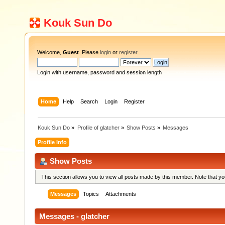
Kouk Sun Do
Welcome,
Guest
. Please
login
or
register
.
Login with username, password and session length
Home
Help
Search
Login
Register
Kouk Sun Do
»
Profile of glatcher
»
Show Posts
»
Messages
Profile Info
Show Posts
This section allows you to view all posts made by this member. Note that y
Messages
Topics
Attachments
Messages - glatcher