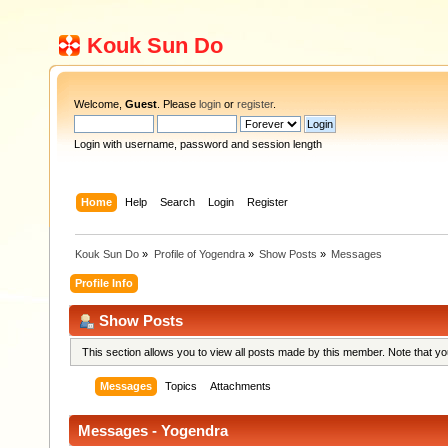
Kouk Sun Do
Welcome,
Guest
. Please
login
or
register
.
Login with username, password and session length
Home
Help
Search
Login
Register
Kouk Sun Do
»
Profile of Yogendra
»
Show Posts
»
Messages
Profile Info
Show Posts
This section allows you to view all posts made by this member. Note that y
Messages
Topics
Attachments
Messages - Yogendra