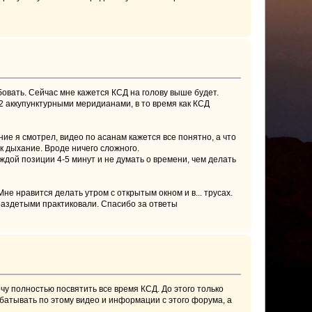
бовать. Сейчас мне кажется КСД на голову выше будет.
12 аккупунктурными меридианами, в то время как КСД
ие я смотрел, видео по асанам кажется все понятно, а что
ек дыхание. Вроде ничего сложного.
ждой позиции 4-5 минут и не думать о времени, чем делать
Мне нравится делать утром с открытым окном и в... трусах.
ураздетыми практиковали. Спасибо за ответы
очу полностью посвятить все время КСД. До этого только
абатывать по этому видео и информации с этого форума, а