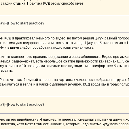
 стадии отдыха. Практика КСД этому способствует
?|=|How to start practice?
ов. КСД я практиковал немного по видео, но потом решил цигун разный попро
я система для оздоровления, а может что-то и еще. Цигун работает только с 
у и в цигун слабо проработана подготовительная часть.
ял что главное - это правильное дыхание и расслабленность. Видео про дыхан
емся, задержек нет, есть небольшое сжатие промежности как вариант.... 5 с
му вариант с 10 позициями в начале мне подходит, мне комфортнее быть в ка
твовать.
Разве что такой глупый вопрос... на картинках человечек изображен в трусах. 
заниматься в тепле и в майке с длинным рукавом. КСД вроде как в горах пол
?|=|How to start practice?
ожно ли его приобрести? Я наконец то перестал смешивать практики цигун и х
се понятно, хотя может там есть нюансы, которые надо знать? Буду пока прор