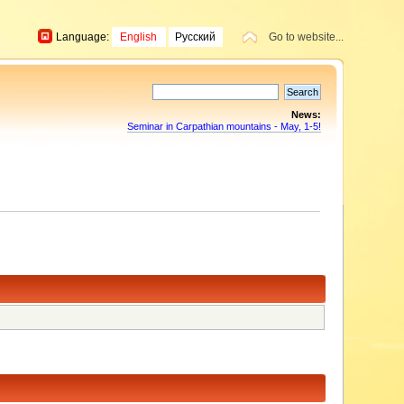
Language:
English
Русский
Go to website...
News:
Seminar in Carpathian mountains - May, 1-5!