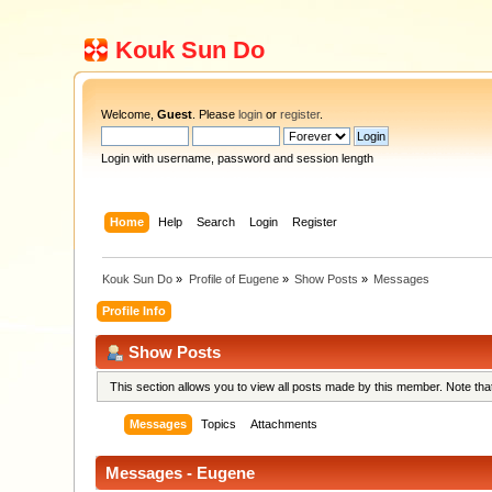
Kouk Sun Do
Welcome,
Guest
. Please
login
or
register
.
Login with username, password and session length
Home
Help
Search
Login
Register
Kouk Sun Do
»
Profile of Eugene
»
Show Posts
»
Messages
Profile Info
Show Posts
This section allows you to view all posts made by this member. Note th
Messages
Topics
Attachments
Messages - Eugene