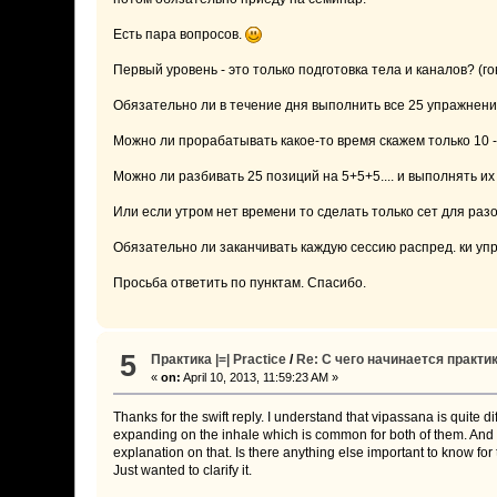
Есть пара вопросов.
Первый уровень - это только подготовка тела и каналов? (го
Обязательно ли в течение дня выполнить все 25 упражнени
Можно ли прорабатывать какое-то время скажем только 10 
Можно ли разбивать 25 позиций на 5+5+5.... и выполнять 
Или если утром нет времени то сделать только сет для раз
Обязательно ли заканчивать каждую сессию распред. ки уп
Просьба ответить по пунктам. Спасибо.
5
Практика |=| Practice
/
Re: С чего начинается практика
«
on:
April 10, 2013, 11:59:23 AM »
Thanks for the swift reply. I understand that vipassana is quite d
expanding on the inhale which is common for both of them. And in
explanation on that. Is there anything else important to know for
Just wanted to clarify it.