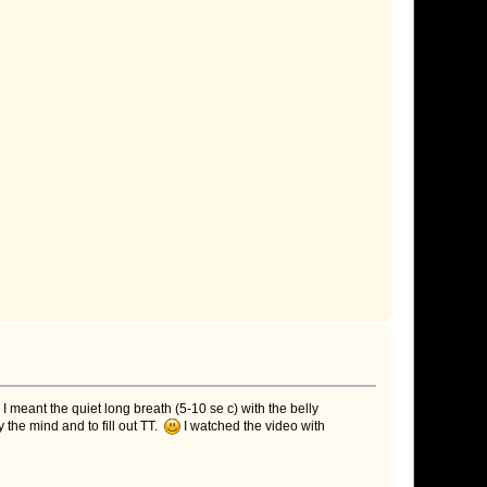
 I meant the quiet long breath (5-10 se c) with the belly
the mind and to fill out TT.
I watched the video with