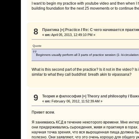
I want to begin my practice with youtube video and then when I h
building foundation for the next 25 movements or to continue 
8
Практика |=| Practice
/
Re: С чего начинается практика
«
on:
April 05, 2013, 12:49:10 PM »
Quote
Beginners usually perform all 3 parts of practice session (1- ki-circulatio
What is this second part of the practice? Is it not in the video? I
similar to what they call buddhist breath akin to vipassana?
9
Теория и философия |=| Theory and philosophy
/
Важн
«
on:
February 06, 2012, 11:52:39 AM »
Привет всем.
Я занимаюсь КСД в течение некоторого времени. Мне интер
они придерживались сыроедения, живя и практикуя в горах.
научная точка зрения, что вся вырощенная пища должна быт
полезно. Они заявляют, что это очень хорошо для общего 