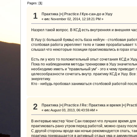
Pages: [
1
]
1
Практика |=| Practice
/
Кук-сан-до и Ушу
«
on:
November 02, 2014, 12:18:21 PM »
Назрел такой вопрос. В КСД есть внутренняя и внешняя час
В Ушу (с большой буквы) есть база нейгун - столбовая раб
столбовая работа укрепляет тело и также прорабатывает та
слышал что некоторые позиции практиковались в горах от
Есть ли у кого то положительный опыт сочетания КСД и Уш
Пока по наблюдениям методы тренировки в Ушу значительно
необходимо иметь и "правильный ум" - это к чему приводит 
целесообразности сочетать внутр. практику КСД и Ушу. Все 
энергетику.
Кто - нибудь пробовал заниматься столбовой работой посл
2
Практика |=| Practice
/
Re: Практика и время |=| Pract
«
on:
August 03, 2013, 06:43:59 AM »
В интервью мастер Чонг Сан говорил что лучшее время для 
практиковать рано утром перед работой, можно сразу после 
С другой стороны вроде как ночью рекомендуется спать, так
практика превращается в активный отдых ума и аккумуляцию 