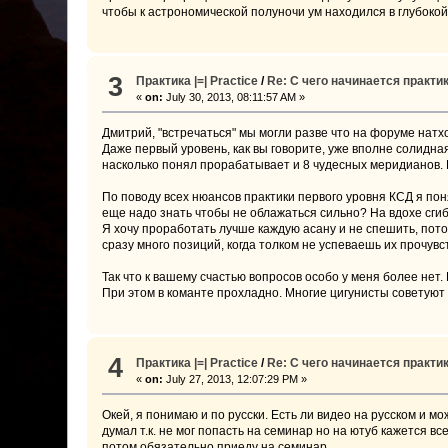
чтобы к астрономической полуночи ум находился в глубокой
3
Практика |=| Practice
/
Re: С чего начинается практика
«
on:
July 30, 2013, 08:11:57 AM »
Дмитрий, "встречаться" мы могли разве что на форуме натх
Даже первый уровень, как вы говорите, уже вполне солидна
насколько понял прорабатывает и 8 чудесных меридианов. Н
По поводу всех нюансов практики первого уровня КСД я пон
еще надо знать чтобы не облажаться сильно? На вдохе сгиба
Я хочу проработать лучше каждую асану и не спешить, пото
сразу много позиций, когда толком не успеваешь их прочувс
Так что к вашему счастью вопросов особо у меня более нет. 
При этом в команте прохладно. Многие цигунисты советуют 
4
Практика |=| Practice
/
Re: С чего начинается практика
«
on:
July 27, 2013, 12:07:29 PM »
Окей, я понимаю и по русски. Есть ли видео на русском и м
думал т.к. не мог попасть на семинар но на ютуб кажется в
потом обязательно приеду на семинар.