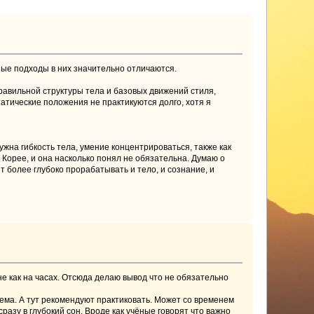
чные подходы в них значительно отличаются.
правильной структуры тела и базовых движений стиля,
татические положения не практикуются долго, хотя я
жна гибкость тела, умение концентрироваться, также как
в Корее, и она насколько понял не обязательна. Думаю о
т более глубоко прорабатывать и тело, и сознание, и
не как на часах. Отсюда делаю вывод что не обязательно
стема. А тут рекомендуют практиковать. Может со временем
разу в глубокий сон. Вроде как учёные говорят что важно