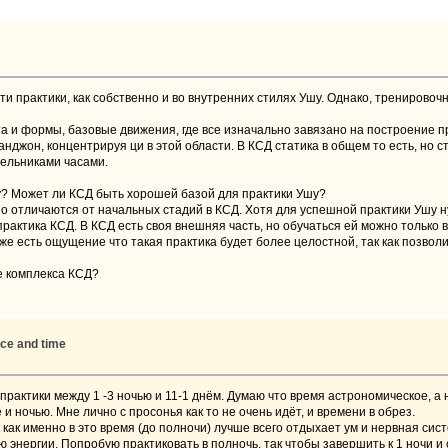
ти практики, как собственно и во внутренних стилях Ушу. Однако, тренирово
ота и формы, базовые движения, где все изначально завязано на построение 
нджон, концентрируя ци в этой области. В КСД статика в общем то есть, но с
шельниками часами.
у? Может ли КСД быть хорошей базой для практики Ушу?
 отличаются от начальных стадий в КСД. Хотя для успешной практики Ушу ну
практика КСД. В КСД есть своя внешняя часть, но обучаться ей можно только 
же есть ощущение что такая практика будет более целостной, так как позволи
е комплекса КСД?
ice and time
практики между 1 -3 ночью и 11-1 днём. Думаю что время астрономическое, а 
и ночью. Мне лично с просонья как то не очень идёт, и времени в обрез.
 как именно в это время (до полночи) лучше всего отдыхает ум и нервная си
энергии. Попробую практиковать в полночь, так чтобы завершить к 1 ночи и с