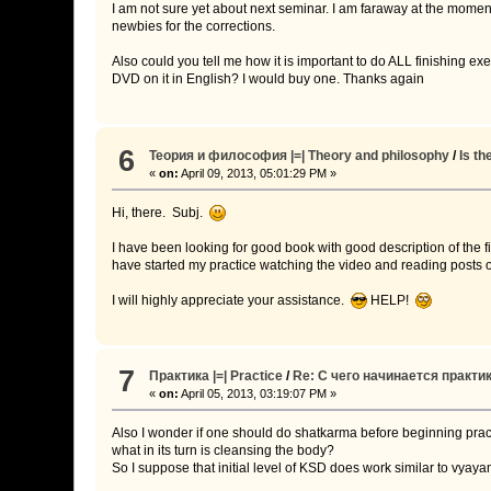
I am not sure yet about next seminar. I am faraway at the moment
newbies for the corrections.
Also could you tell me how it is important to do ALL finishing ex
DVD on it in English? I would buy one. Thanks again
6
Теория и философия |=| Theory and philosophy
/
Is t
«
on:
April 09, 2013, 05:01:29 PM »
Hi, there. Subj.
I have been looking for good book with good description of the fi
have started my practice watching the video and reading posts on
I will highly appreciate your assistance.
HELP!
7
Практика |=| Practice
/
Re: С чего начинается практика
«
on:
April 05, 2013, 03:19:07 PM »
Also I wonder if one should do shatkarma before beginning pract
what in its turn is cleansing the body?
So I suppose that initial level of KSD does work similar to vyaya