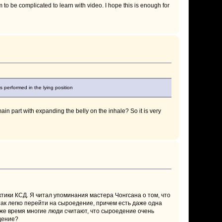
to be complicated to learn with video. I hope this is enough for
is performed in the lying position
 main part with expanding the belly on the inhale? So it is very
тики КСД. Я читал упоминания мастера Чонгсана о том, что
так легко перейти на сыроедение, причем есть даже одна
 же время многие люди считают, что сыроедение очень
дение?