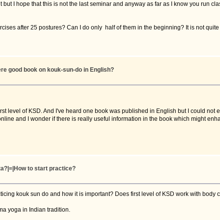
 but I hope that this is not the last seminar and anyway as far as I know you run cla
ercises after 25 postures? Can I do only half of them in the beginning? It is not quit
here good book on kouk-sun-do in English?
rst level of KSD. And I've heard one book was published in English but I could not ev
line and I wonder if there is really useful information in the book which might enh
?|=|How to start practice?
icing kouk sun do and how it is important? Does first level of KSD work with body
ma yoga in Indian tradition.