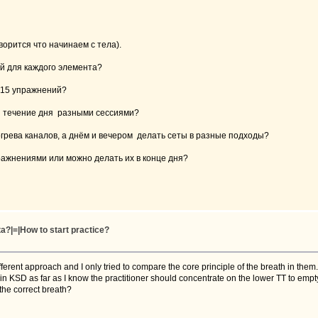
ворится что начинаем с тела).
й для каждого элемента?
-15 упражнений?
их течение дня разными сессиями?
огрева каналов, а днём и вечером делать сеты в разные подходы?
ражнениями или можно делать их в конце дня?
?|=|How to start practice?
ifferent approach and I only tried to compare the core principle of the breath in them.
 KSD as far as I know the practitioner should concentrate on the lower TT to empty 
 the correct breath?