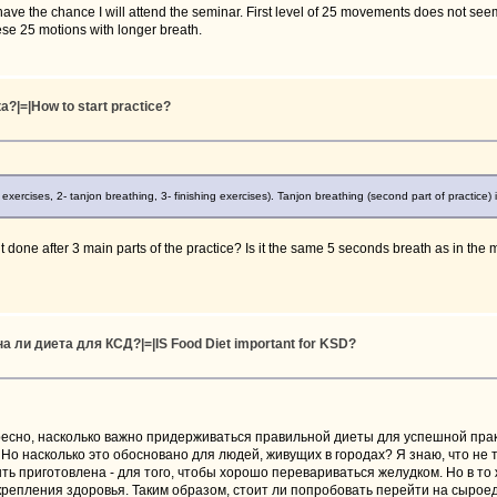
ave the chance I will attend the seminar. First level of 25 movements does not seem 
these 25 motions with longer breath.
?|=|How to start practice?
n exercises, 2- tanjon breathing, 3- finishing exercises). Tanjon breathing (second part of practice) 
s it done after 3 main parts of the practice? Is it the same 5 seconds breath as in the
а ли диета для КСД?|=|IS Food Diet important for KSD?
есно, насколько важно придерживаться правильной диеты для успешной прак
 Но насколько это обосновано для людей, живущих в городах? Я знаю, что не 
ь приготовлена - для того, чтобы хорошо перевариваться желудком. Но в то
укрепления здоровья. Таким образом, стоит ли попробовать перейти на сырое