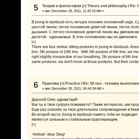
5
Теория и философия |=| Theory and philosophy
/
Re: 
«
on:
December 28, 2011, 11:45:19 AM »
В joong ki danboub есть четыре похожих положений сидя. С
шестой линии, пятое положение девятой линии, пятое поло
дыхания. С пятого положения девятой линии мы двигаем ве
десятой - одинаковые. В этих положениях мы не двигаемся.
|=|
There are four similar sitting postures in joong ki danboub. Amon
line, 5th posture of 10th line. With 5th posture of 6th line, we 
right slightly irrespective of our breathing. 2th posture of 6th lin
same postures. we don't move at those postures. But their conte
6
Практика |=| Practice
/
Re: 50 поз - техника выполнени
«
on:
December 28, 2011, 04:44:34 AM »
Дорогой Олег, здравствуй!
Как ты и твоя супруга поживаете? Также интересно, как п
Еще раз спасибо за твое длительное сопровождение в Киев
Во второй части Joong ki danboub память тебя не подводит
является сильным и стабильным практикующим.
|=|
Hellow! dear Oleg!