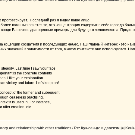
о прогрессирует. Последний раз я видел ваше лицо.
 более важным является то, что концентрация содержит в себе гораздо боль
вроде Вас очень драгоценные примеры для будущего человечества. Продол
на коцепции создателя и последующих небес. Наш главный интерес - это наи
ых значений в зависимости от того, в каком контексте они используются. На
steadily. Last time I saw your face,
mportant is the concrete contents
s. I like your explanation.
an victory and future. Let's keep on!
 concept of the former and subequent
rough ceaseless practising.
ext it is used in. For instance,
 after creation, etc.
ry and relationship with other traditions
/
Re: Кук-сан-до и даосизм |=| Kouk