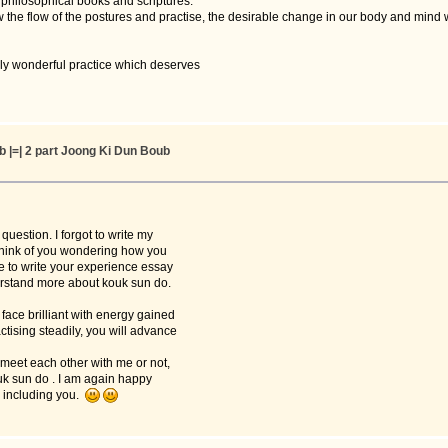
al philosophical books and scriptures.
 the flow of the postures and practise, the desirable change in our body and mind wil
ally wonderful practice which deserves
 |=| 2 part Joong Ki Dun Boub
uestion. I forgot to write my
think of you wondering how you
 to write your experience essay
nderstand more about kouk sun do.
ace brilliant with energy gained
ising steadily, you will advance
meet each other with me or not,
uk sun do . I am again happy
, including you.