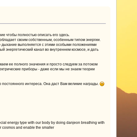
ние чтобы полностью описать его здесь.
ь обладает своим собственным, особенным типом энергии.
ое дыхание выполняется с этими особыми положениями
ный энергетический канал во внутреннем космосе, и дать
маем ее полного значения и просто следуем за потоком
лектрические приборы - даже если мы не знаем теории
го постоянного интереса. Она даст Вам великие награды.
ial energy type with our body by doing danjeon breathing with
ler cosmos and enable the smaller