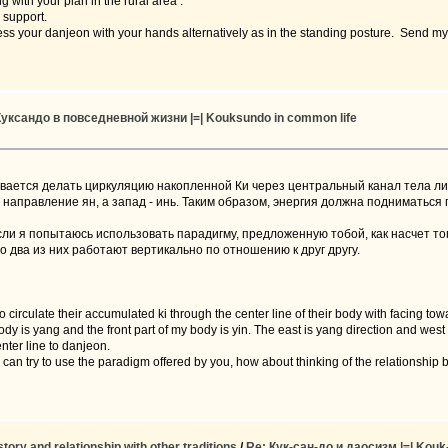
with your plan in the rural area .
 support.
ress your danjeon with your hands alternatively as in the standing posture. Send m
Куксандо в повседневной жизни |=| Kouksundo in common life
ывается делать циркуляцию накопленной Ки через центральный канал тела лиц
 - направление ян, а запад - инь. Таким образом, энергия должна подниматься
сли я попытаюсь использовать парадигму, предложенную тобой, как насчет т
 два из них работают вертикально по отношению к друг другу.
o circulate their accumulated ki through the center line of their body with facing tow
 is yang and the front part of my body is yin. The east is yang direction and west 
nter line to danjeon.
I can try to use the paradigm offered by you, how about thinking of the relationship
ry and relationship with other traditions
/
Re: Кук-сан-до и даосизм |=| Kouk