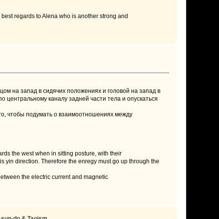
y best regards to Alena who is another strong and
ом на запад в сидячих положениях и головой на запад в
 по центральному каналу задней части тела и опускаться
ого, чтобы подумать о взаимоотношениях между
ards the west when in sitting posture, with their
is yin direction. Therefore the enregy must go up through the
 between the electric current and magnetic
-sun-do & Taoism