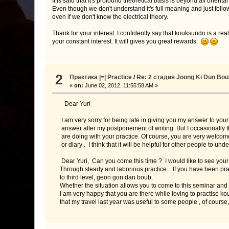
It is said that It's profound theoretical basis is beyond all orient
Even though we don't understand it's full meaning and just follow
even if we don't know the electrical theory.
Thank for your interest. I confidently say that kouksundo is a re
your constant interest. It will gives you great rewards.
2
Практика |=| Practice
/
Re: 2 стадия Joong Ki Dun Boub
«
on:
June 02, 2012, 11:55:58 AM »
Dear Yuri
I am very sorry for being late in giving you my answer to your q
answer after my postponement of writing. But I occasionally 
are doing with your practice. Of course, you are very welcome
or diary . I think that it will be helpful for other people to u
Dear Yuri, Can you come this time ? I would like to see your f
Through steady and laborious practice . If you have been pract
to third level, geon gon dan boub.
Whether the situation allows you to come to this seminar and 
I am very happy that you are there while loving to practise ko
that my travel last year was useful to some people , of course