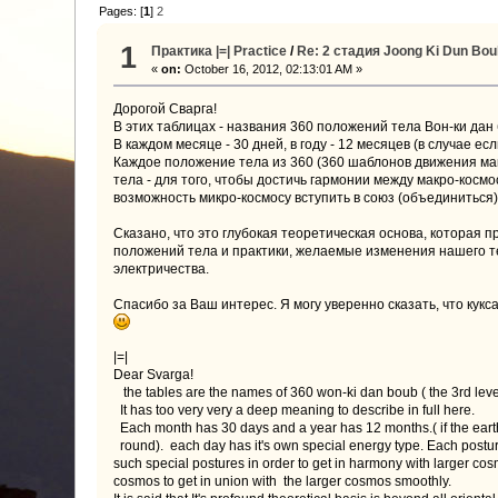
Pages: [
1
]
2
1
Практика |=| Practice
/
Re: 2 стадия Joong Ki Dun Boub
«
on:
October 16, 2012, 02:13:01 AM »
Дорогой Сварга!
В этих таблицах - названия 360 положений тела Вон-ки дан 
В каждом месяце - 30 дней, в году - 12 месяцев (в случае
Каждое положение тела из 360 (360 шаблонов движения ма
тела - для того, чтобы достичь гармонии между макро-космо
возможность микро-космосу вступить в союз (объединиться) 
Сказано, что это глубокая теоретическая основа, которая 
положений тела и практики, желаемые изменения нашего те
электричества.
Спасибо за Ваш интерес. Я могу уверенно сказать, что кук
|=|
Dear Svarga!
the tables are the names of 360 won-ki dan boub ( the 3rd leve
It has too very very a deep meaning to describe in full here.
Each month has 30 days and a year has 12 months.( if the earth
round). each day has it's own special energy type. Each postu
such special postures in order to get in harmony with larger c
cosmos to get in union with the larger cosmos smoothly.