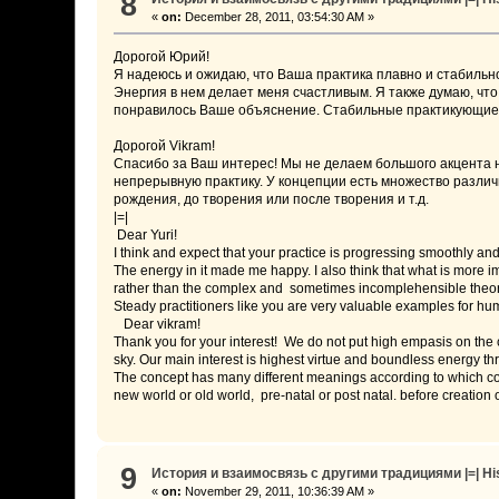
8
«
on:
December 28, 2011, 03:54:30 AM »
Дорогой Юрий!
Я надеюсь и ожидаю, что Ваша практика плавно и стабильн
Энергия в нем делает меня счастливым. Я также думаю, что
понравилось Ваше объяснение. Стабильные практикующие 
Дорогой Vikram!
Спасибо за Ваш интерес! Мы не делаем большого акцента 
непрерывную практику. У концепции есть множество различн
рождения, до творения или после творения и т.д.
|=|
Dear Yuri!
I think and expect that your practice is progressing smoothly and 
The energy in it made me happy. I also think that what is more i
rather than the complex and sometimes incomplehensible theorie
Steady practitioners like you are very valuable examples for hum
Dear vikram!
Thank you for your interest! We do not put high empasis on the
sky. Our main interest is highest virtue and boundless energy th
The concept has many different meanings according to which cont
new world or old world, pre-natal or post natal. before creation or
9
История и взаимосвязь с другими традициями |=| Histo
«
on:
November 29, 2011, 10:36:39 AM »