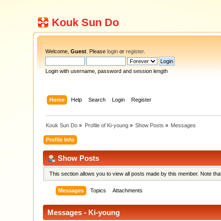
Kouk Sun Do
Welcome,
Guest
. Please
login
or
register
.
Login with username, password and session length
Home
Help
Search
Login
Register
Kouk Sun Do
»
Profile of Ki-young
»
Show Posts
»
Messages
Profile Info
Show Posts
This section allows you to view all posts made by this member. Note th
Messages
Topics
Attachments
Messages - Ki-young