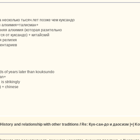
а несколько тысяч лет позже чем куксандо
 алхимия+талисман+
нняя алхимия (которая разительно
ся от куксандо) + китайский
я религия
ментариев
ds of years later than kouksundo
man+
is strikingly
) + chinese
tory and relationship with other traditions
/
Re: Кук-сан-до и даосизм |=| K