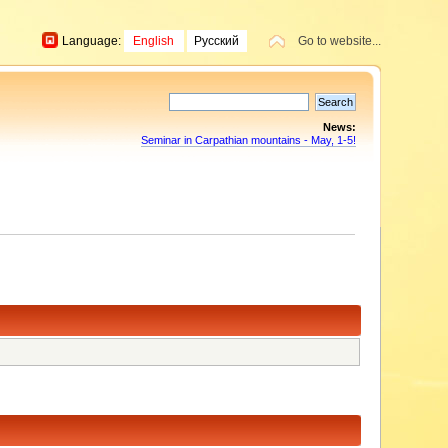
Language:
English
Русский
Go to website...
News:
Seminar in Carpathian mountains - May, 1-5!