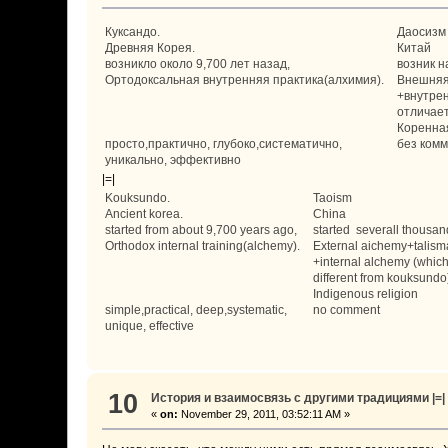
Куксандо.
Даосизм
Древняя Корея.
Китай
возникло около 9,700 лет назад,
возник н
Ортодоксальная внутренняя практика(алхимия).
Внешняя
+внутре
отличает
Коренна
просто,практично, глубоко,систематично,
без ком
уникально, эффективно
|=|
Kouksundo.
Taoism
Ancient korea.
China
started from about 9,700 years ago,
started severall thousan
Orthodox internal training(alchemy).
External aichemy+talis
+internal alchemy (which 
different from kouksundo
Indigenous religion
simple,practical, deep,systematic,
no comment
unique, effective
10
История и взаимосвязь с другими традициями |=| His
«
on:
November 29, 2011, 03:52:11 AM »