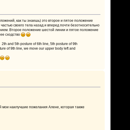
оложений, как ты знаешь) это второе и пятое положение
частью своего тела назад и вперед почти безотносительно
ханием. Второе положение шестой линии и пятое положение
нее сходство
2th and 5th posture of 6th line, 5th posture of 9th
sture of 9th line, we move our upper body left and
.
дай мои наилучшие пожелания Алене, которая также