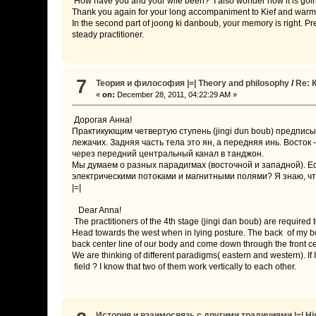
How have you and your wife been? I also wonder how it is going 
Thank you again for your long accompaniment to Kief and warm
In the second part of joong ki danboub, your memory is right. P
steady practitioner.
7
Теория и философия |=| Theory and philosophy
/
Re: 
«
on:
December 28, 2011, 04:22:29 AM »
Дорогая Анна!
Практикующим четвертую ступень (jingi dun boub) предпис
лежачих. Задняя часть тела это ян, а передняя инь. Восток
через передний центральный канал в танджон.
Мы думаем о разных парадигмах (восточной и западной). Е
электрическими потоками и магнитными полями? Я знаю, что
|=|
Dear Anna!
The practitioners of the 4th stage (jingi dan boub) are required t
Head towards the west when in lying posture. The back of my body
back center line of our body and come down through the front ce
We are thinking of different paradigms( eastern and western). If 
field ? I know that two of them work vertically to each other.
История и взаимосвязь с другими традициями |=| Histo