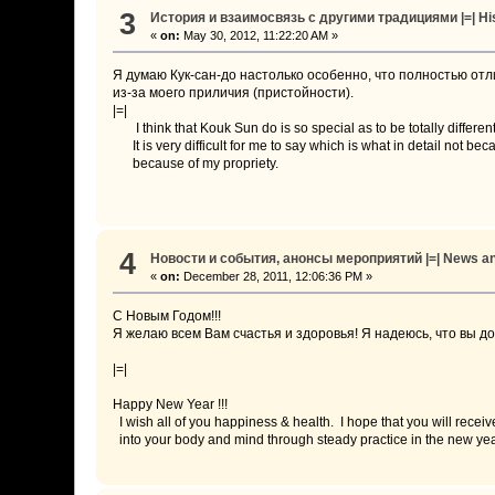
3
История и взаимосвязь с другими традициями |=| Histo
«
on:
May 30, 2012, 11:22:20 AM »
Я думаю Кук-сан-до настолько особенно, что полностью отл
из-за моего приличия (пристойности).
|=|
I think that Kouk Sun do is so special as to be totally different
It is very difficult for me to say which is what in detail not be
because of my propriety.
4
Новости и события, анонсы мероприятий |=| News a
«
on:
December 28, 2011, 12:06:36 PM »
C Новым Годом!!!
Я желаю всем Вам счастья и здоровья! Я надеюсь, что вы до
|=|
Happy New Year !!!
I wish all of you happiness & health. I hope that you will receiv
into your body and mind through steady practice in the new ye