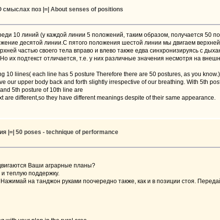
О смыслах поз |=| About senses of positions
реди 10 линий (у каждой линии 5 положений, таким образом, получается 50 п
жение десятой линии.С пятого положения шестой линии мы двигаем верхней 
рхней частью своего тела вправо и влево также едва синхронизируясь с ды
 Но их подтекст отличается, т.е. у них различные значения несмотря на внеш
g 10 liines( each line has 5 posture Therefore there are 50 postures, as you know.) 
move our upper body back and forth slightly irrespective of our breathing. With 5th po
e and 5th posture of 10th line are
xt are different,so they have different meanings despite of their same appearance
я |=| 50 poses - technique of performance
родвигаются Ваши аграрные планы?
 и теплую поддержку.
. Нажимай на танджон руками поочередно также, как и в позиции стоя. Пере