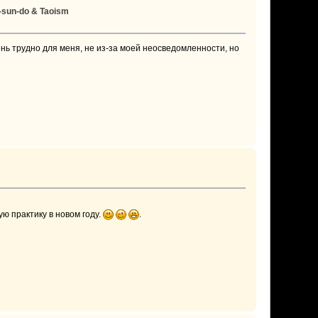
-sun-do & Taoism
ень трудно для меня, не из-за моей неосведомленности, но
ю практику в новом году.
.