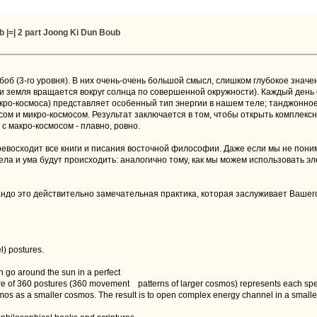
 |=| 2 part Joong Ki Dun Boub
боб (3-го уровня). В них очень-очень большой смысл, слишком глубокое значе
 если земля вращается вокруг солнца по совершенной окружности). Каждый ден
кро-космоса) представляет особенный тип энергии в нашем теле; танджонн
сом и микро-космосом. Результат заключается в том, чтобы открыть комплекс
с макро-космосом - плавно, ровно.
превосходит все книги и писания восточной философии. Даже если мы не пони
ла и ума будут происходить: аналогично тому, как мы можем использовать э
сандо это действительно замечательная практика, которая заслуживает Ваше
l) postures.
 go around the sun in a perfect
re of 360 postures (360 movement patterns of larger cosmos) represents each spec
osmos as a smaller cosmos. The result is to open complex energy channel in a smal