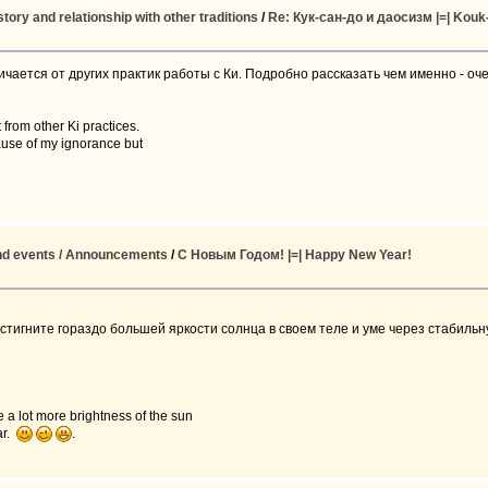
ry and relationship with other traditions
/
Re: Кук-сан-до и даосизм |=| Kouk
ичается от других практик работы с Ки. Подробно рассказать чем именно - оч
 from other Ki practices.
cause of my ignorance but
nd events / Announcements
/
C Новым Годом! |=| Happy New Year!
стигните гораздо большей яркости солнца в своем теле и уме через стабильну
e a lot more brightness of the sun
ar.
.