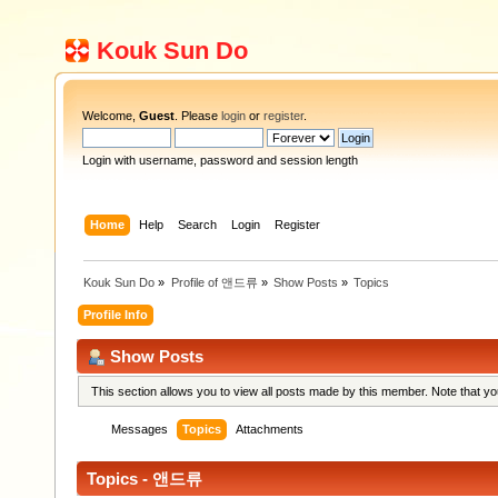
Kouk Sun Do
Welcome,
Guest
. Please
login
or
register
.
Login with username, password and session length
Home
Help
Search
Login
Register
Kouk Sun Do
»
Profile of 앤드류
»
Show Posts
»
Topics
Profile Info
Show Posts
This section allows you to view all posts made by this member. Note that y
Messages
Topics
Attachments
Topics - 앤드류