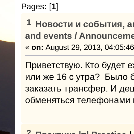
Pages: [
1
]
1
Новости и события, а
and events / Announcem
«
on:
August 29, 2013, 04:05:4
Приветствую. Кто будет 
или же 16 с утра? Было 
заказать трансфер. И д
обменяться телефонами и
2