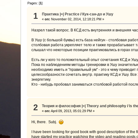
Pages: [
1
]
1
Практика |=| Practice
/
Кук-сан-до и Ушу
«
on:
November 02, 2014, 12:18:21 PM »
Назрел такой вопрос. В КСД есть внутренняя и внешняя час
В Ушу (с большой буквы) есть база нейгун - столбовая раб
столбовая работа укрепляет тело и также прорабатывает та
слышал что некоторые позиции практиковались в горах от
Есть ли у кого то положительный опыт сочетания КСД и Уш
Пока по наблюдениям методы тренировки в Ушу значительно
необходимо иметь и "правильный ум" - это к чему приводит 
целесообразности сочетать внутр. практику КСД и Ушу. Все 
энергетику.
Кто - нибудь пробовал заниматься столбовой работой посл
2
Теория и философия |=| Theory and philosophy
/
Is t
«
on:
April 09, 2013, 05:01:29 PM »
Hi, there. Subj.
I have been looking for good book with good description of the fi
have started my practice watching the video and reading posts on