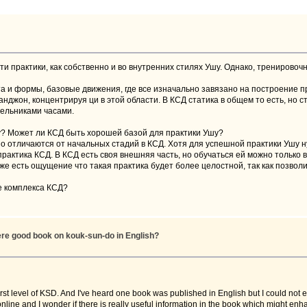
ти практики, как собственно и во внутренних стилях Ушу. Однако, тренирово
ота и формы, базовые движения, где все изначально завязано на построение 
нджон, концентрируя ци в этой области. В КСД статика в общем то есть, но с
шельниками часами.
у? Может ли КСД быть хорошей базой для практики Ушу?
 отличаются от начальных стадий в КСД. Хотя для успешной практики Ушу ну
практика КСД. В КСД есть своя внешняя часть, но обучаться ей можно только 
же есть ощущение что такая практика будет более целостной, так как позволи
е комплекса КСД?
here good book on kouk-sun-do in English?
rst level of KSD. And I've heard one book was published in English but I could not ev
line and I wonder if there is really useful information in the book which might enh