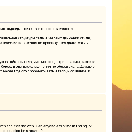
чные подходы в них значительно отличаются.
правильной структуры тела и базовых движений стиля,
татические положения не практикуются долго, хотя я
жна гибкость тела, умение концентрироваться, также как
в Корее, и она насколько понял не обязательна. Думаю о
т более глубоко прорабатывать и тело, и сознание, и
en find it on the web. Can anyone assist me in finding it? I
ance practice for a newbie?