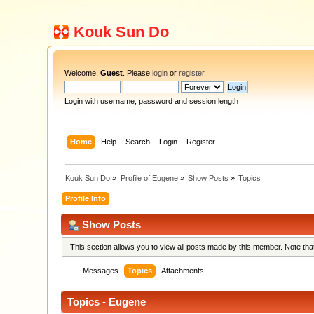
Kouk Sun Do
Welcome,
Guest
. Please
login
or
register
.
Login with username, password and session length
Home
Help
Search
Login
Register
Kouk Sun Do
»
Profile of Eugene
»
Show Posts
»
Topics
Profile Info
Show Posts
This section allows you to view all posts made by this member. Note th
Messages
Topics
Attachments
Topics - Eugene