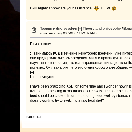
I will highly appreciate your assistance.
HELP!
3
Теория и философия |=| Theory and philosophy
/
Важн
«
on:
February 06, 2012, 11:52:39 AM »
Привет всем.
Я занимаюсь КСД в течение некоторого времени. Мне интер
они придерживались сыроедения, живя и практикуя в горах.
научная точка зрения, что вся вырощенная пища должна быт
полезно. Они заявляют, что это очень хорошо для общего 
|=|
Hello, everyone.
I have been practicing KSD for some time and I wonder how it is
living and practicing in mountains. But how is it reasonable for peo
food should be cooked in order to be digested well by stomach. B
does it worth to try to switch to a raw food diet?
Pages: [
1
]