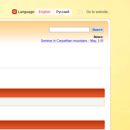
Language:
English
Русский
Go to website...
News:
Seminar in Carpathian mountains - May, 1-5!