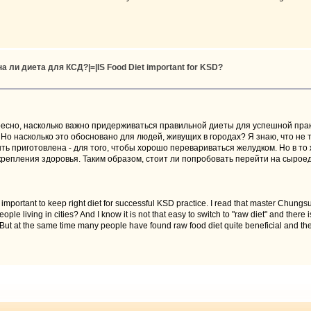
а ли диета для КСД?|=|IS Food Diet important for KSD?
есно, насколько важно придерживаться правильной диеты для успешной прак
 Но насколько это обосновано для людей, живущих в городах? Я знаю, что не 
ь приготовлена - для того, чтобы хорошо перевариваться желудком. Но в то
укрепления здоровья. Таким образом, стоит ли попробовать перейти на сырое
 important to keep right diet for successful KSD practice. I read that master Chun
ple living in cities? And I know it is not that easy to switch to "raw diet" and there is
ut at the same time many people have found raw food diet quite beneficial and they 